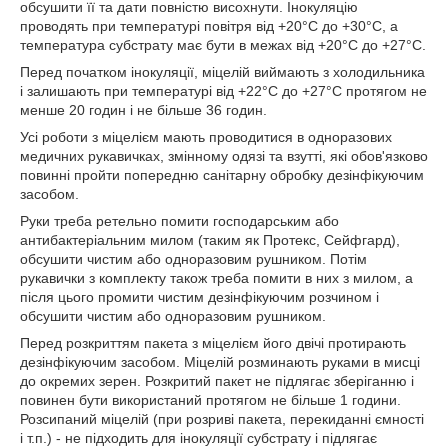
обсушити її та дати повністю висохнути. Інокуляцію
проводять при температурі повітря від +20°C до +30°C, а
температура субстрату має бути в межах від +20°C до +27°C.
Перед початком інокуляції, міцелій виймають з холодильника
і залишають при температурі від +22°C до +27°C протягом не
менше 20 годин і не більше 36 годин.
Усі роботи з міцелієм мають проводитися в одноразових
медичних рукавичках, змінному одязі та взутті, які обов'язково
повинні пройти попередню санітарну обробку дезінфікуючим
засобом.
Руки треба ретельно помити господарським або
антибактеріальним милом (таким як Протекс, Сейфгард),
обсушити чистим або одноразовим рушником. Потім
рукавички з комплекту також треба помити в них з милом, а
після цього промити чистим дезінфікуючим розчином і
обсушити чистим або одноразовим рушником.
Перед розкриттям пакета з міцелієм його двічі протирають
дезінфікуючим засобом. Міцелій розминають руками в мисці
до окремих зерен. Розкритий пакет не підлягає зберіганню і
повинен бути використаний протягом не більше 1 години.
Розсипаний міцелій (при розриві пакета, перекиданні ємності
і т.п.) - не підходить для інокуляції субстрату і підлягає