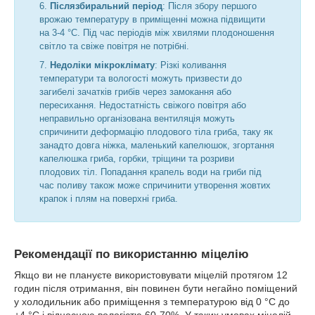
Післязбиральний період
: Після збору першого
врожаю температуру в приміщенні можна підвищити
на 3-4 °C. Під час періодів між хвилями плодоношення
світло та свіже повітря не потрібні.
Недоліки мікроклімату
: Різкі коливання
температури та вологості можуть призвести до
загибелі зачатків грибів через замокання або
пересихання. Недостатність свіжого повітря або
неправильно організована вентиляція можуть
спричинити деформацію плодового тіла гриба, таку як
занадто довга ніжка, маленький капелюшок, згортання
капелюшка гриба, горбки, тріщини та розриви
плодових тіл. Попадання крапель води на гриби під
час поливу також може спричинити утворення жовтих
крапок і плям на поверхні гриба.
Рекомендації по використанню міцелію
Якщо ви не плануєте використовувати міцелій протягом 12
годин після отримання, він повинен бути негайно поміщений
у холодильник або приміщення з температурою від 0 °C до