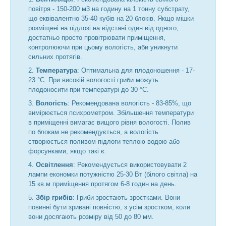
повітря - 150-200 м3 на годину на 1 тонну субстрату,
що еквівалентно 35-40 кубів на 20 блоків. Якщо мішки
розміщені на підлозі на відстані один від одного,
достатньо просто провітрювати приміщення,
контролюючи при цьому вологість, аби уникнути
сильних протягів.
Температура
: Оптимальна для плодоношення - 17-
23 °C. При високій вологості гриби можуть
плодоносити при температурі до 30 °C.
Вологість
: Рекомендована вологість - 83-85%, що
вимірюється психрометром. Збільшення температури
в приміщенні вимагає вищого рівня вологості. Полив
по блокам не рекомендується, а вологість
створюється поливом підлоги теплою водою або
форсунками, якщо такі є.
Освітлення
: Рекомендується використовувати 2
лампи економки потужністю 25-30 Вт (білого світла) на
15 кв.м приміщення протягом 6-8 годин на день.
Збір грибів
: Гриби зростають зростками. Вони
повинні бути зривані повністю, з усім зростком, коли
вони досягають розміру від 50 до 80 мм.