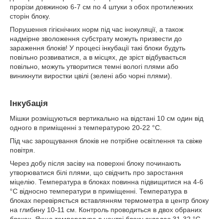
прорізи довжиною 6-7 см по 4 штуки з обох протилежних
сторін блоку.
Порушення гігієнічних норм під час інокуляції, а також
надмірне зволоження субстрату можуть призвести до
зараження блоків! У процесі інкубації такі блоки будуть
повільно розвиватися, а в місцях, де зріст відбувається
повільно, можуть утворитися темні вологі плями або
виникнути виростки цвілі (зелені або чорні плями).
Iнкубація
Мішки розміщуються вертикально на відстані 10 см один від
одного в приміщенні з температурою 20-22 °C.
Під час зарощування блоків не потрібне освітлення та свіже
повітря.
Через добу після засіву на поверхні блоку починають
утворюватися білі плями, що свідчить про заростання
міцелію. Температура в блоках повинна підвищитися на 4-6
°C відносно температури в приміщенні. Температура в
блоках перевіряється вставлянням термометра в центр блоку
на глибину 10-11 см. Контроль проводиться в двох обраних
блоках. Якщо температура в центрі блоку складає 31-32 °C,