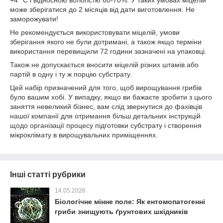
+4 °C і відносною вологістю 60-70%. У таких умовах міцелій
може зберігатися до 2 місяців від дати виготовлення. Не
заморожувати!
Не рекомендується використовувати міцелій, умови
зберігання якого не були дотримані, а також якщо терміни
використання перевищили 72 години зазначені на упаковці.
Також не допускається вносити міцелій різних штамів або
партій в одну і ту ж порцію субстрату.
Цей набір призначений для того, щоб вирощування грибів
було вашим хобі. У випадку, якщо ви бажаєте зробити з цього
заняття невеликий бізнес, вам слід звернутися до фахівців
нашої компанії для отримання більш детальних інструкцій
щодо організації процесу підготовки субстрату і створення
мікроклімату в вирощувальних приміщеннях.
Інші статті рубрики
14.05.2026
Біологічне мінне поле: Як ентомопатогенні
гриби знищують ґрунтових шкідників