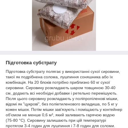
Підготовка субстрату
Підготовка субстрату полягає у використанні сухої сировини,
такої як подрібнена солома, лушпиння соняшника або їх
комбінація. На 20 блоків потрібно приблизно 60 кг сухої
сировини. Сировину розкладають шаром товщиною 30-40
см, додають всі необхідні добавки і ретельно перемішують.
Після цього сировину розкладають у поліпропіленові мішки,
відомі як "цукрові", без поліетиленового вкладиша, по 5 кг у
кожен мішок. Потім мішки зав'язують і поміщають у контейнер
об'ємом не менше 0,6 м³, який заливають гарячою водою
(75-80 °C). Сировину залишають при цій температурі
протягом 3-4 годин для лушпиння і 7-8 годин для соломи.