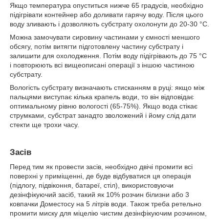
Якщо температура опуститься нижче 65 градусів, необхідно
підігрівати контейнер або доливати гарячу воду. Після цього
воду зливають і дозволяють субстрату охолонути до 20-30 °C.
Можна замочувати сировину частинами у ємності меншого
обсягу, потім витягти підготовлену частину субстрату і
залишити для охолодження. Потім воду підігрівають до 75 °C
і повторюють всі вищеописані операції з іншою частиною
субстрату.
Вологість субстрату визначають стисканням в руці: якщо між
пальцями виступає кілька крапель води, то він відповідає
оптимальному рівню вологості (65-75%). Якщо вода стікає
струмками, субстрат занадто зволожений і йому слід дати
стекти ще трохи часу.
Засів
Перед тим як провести засів, необхідно двічі промити всі
поверхні у приміщенні, де буде відбуватися ця операція
(підлогу, підвіконня, батареї, стіл), використовуючи
дезінфікуючий засіб, такий як 10% розчин білизни або 3
ковпачки Доместосу на 5 літрів води. Також треба ретельно
промити миску для міцелію чистим дезінфікуючим розчином,