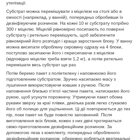
утилізації.
Субстрат можна перемішувати з міцелієм на столі або в
ємності (наприклад, у ванній), попередньо обробивши їх
дезінфікуючим розчином. На кожні 10 кг субстрату потрібно
300 г міцелію. Міцелій рівномірно посипають по поверхні
субстрату і ретельно перемішують, щоб забезпечити
рівномірний його розподіл і краще заростання блоку. У ванну
можна висипати оброблену сировину одразу на 4 блоки,
поступово засипаючи його і пересипаючи з міцелієм
(відповідно міцелію треба взяти 1,2 кг), а потім ретельно
перемішати весь субстрат ще раз.
Потім беремо пакет з поліетилену і наповнюємо його
підготовленим субстратом. Зручно насипаємо масу з
лушпиння використовуючи ковшик з ручкою. Після
наповнення близько п'ятої частини пакета, натискаємо його
рукою, щоб усунути порожнечу. Утримуючи пакет обома
руками зверху за краї плівки, декілька разів легко стукаємо
його об полицю для ущільнення. Ці дії повторюються до тих
пір, поки пакет не буде повністю заповнений. Після
виготовлення всіх блоків, кожен з них двічі протирається
свіжо-приготовленим дезінфекційним розчином. За
допомогою леза з комплекту, попередньо обробленого
дезінфекційним розчином, обережно робляться вертикальні