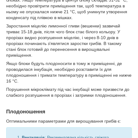
необхідно провітрити приміщення так, щоб температура в
ньому не опускалася нижче 21 °C, щоб уникнути утворення
конденсату під плівкою в мішках.
Заростання міцелію лимонної гливи (вешенки) зазвичай
триває 15-18 днів, після чого блок стає білого кольору. У
прорізах видно розпушення міцелію, і через 8-10 днів в
прорізах починають з'являтися заростки грибів. В такому
стані блок готовий до перенесення в вирощувальні
приміщення.
Якщо блоки будуть плодоносити в тому ж приміщенні, де
проводилася інкубація, необхідно розставити їх для
плодоношення і тримати температуру в приміщенні не нижче
16 °C.
Порушення мікроклімату під час інкубації може призвести до
слабкого розпушення в прорізах і затримки плодоношення.
Плодоношення
Оптимальними параметрами для вирощування грибів є:
Вентиляція
: Рекомендована кількість свіжого