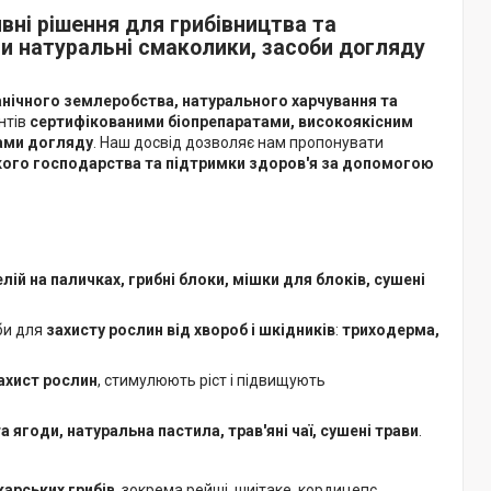
вні рішення для грибівництва та
ти натуральні смаколики, засоби догляду
анічного землеробства, натурального харчування та
нтів
сертифікованими біопрепаратами, високоякісним
бами догляду
. Наш досвід дозволяє нам пропонувати
кого господарства та підтримки здоров'я за допомогою
лій на паличках, грибні блоки, мішки для блоків, сушені
оби для
захисту рослин від хвороб і шкідників
:
триходерма,
захист рослин
, стимулюють ріст і підвищують
а ягоди, натуральна пастила, трав'яні чаї, сушені трави
.
карських грибів
, зокрема рейші, шиітаке, кордицепс,