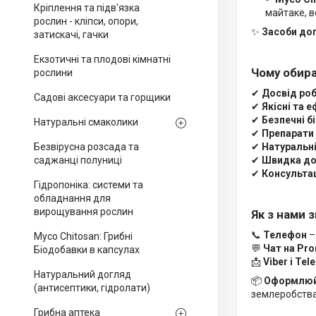
Кріплення та підв'язка
майтаке, ве
рослин - кліпси, опори,
✨
Засоби до
затискачі, гачки
Екзотичні та плодові кімнатні
Чому обир
рослини
✔
Досвід роб
Садові аксесуари та горщики
✔
Якісні та 
✔
Безпечні б
Натуральні смаколики
✔
Препарати 
✔
Натуральні
Безвірусна розсада та
✔
Швидка дос
саджанці полуниці
✔
Консультац
Гідропоніка: системи та
обладнання для
вирощування рослин
Як з нами 
📞
Телефон
–
Myco Chitosan: Грибні
💬
Чат на Pr
Біодобавки в капсулах
📩
Viber і Te
Натуральний догляд
📦
Оформлюйт
(антисептики, гідролати)
землеробства,
Грибна аптека