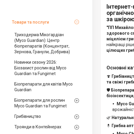
Інтернет-
органічно
за шкірою
Товари та послуги
"ПП Михайло
здорового с
Триходерма Мікогардіан
міцелієм гр
(Myco Guardian): Центр
найкращі ріш
біопрепаратів (Концентрат,
цілющих гри
Зернова, Гранули, Добрива)
Новинки сезону 2026:
Основні кат
Біозахист рослин від Myco
Guardian та Fungimet
🍄
Грибівниц
та свіжі гриб
Біопрепарати для квітів Myco
Guardian
🛡
Біопрепар
біоінсектици
Біопрепарати для рослин
Myco Gu
Myco Guardian та Fungimet
врожайніст
Грибівництво
🌿
Натуральн
💊
Грибна ап
Троянди в Контейнерах
Myco Ch