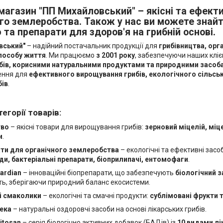
магазин "ПП Михайловський" – якісні та ефекти
го землеробства. Також у нас ви можете знай
 та препарати для здоров'я на грибній основі.
вський"
– надійний постачальник продукції для
грибівництва, орг
пособу життя
. Ми працюємо
з 2001 року
, забезпечуючи наших кліє
ибів, корисними натуральними продуктами та природними засо
ення для
ефективного вирощування грибів, екологічного сільсь
бів
.
егорії товарів:
тво
– якісні товари для вирощування грибів:
зерновий міцелій, міце
и
.
ати для органічного землеробства
– екологічні та ефективні зас
ди, бактеріальні препарати, біоприлипачі, ентомофаги
.
ardian
– інноваційні біопрепарати, що забезпечують
біологічний 
ь, зберігаючи природний баланс екосистеми.
і смаколики
– екологічні та смачні продукти:
сублімовані фрукти т
тека
– натуральні оздоровчі засоби на основі лікарських грибів.
itosan
– серія біологічно активних добавок (БАДів) із
10 видами лі