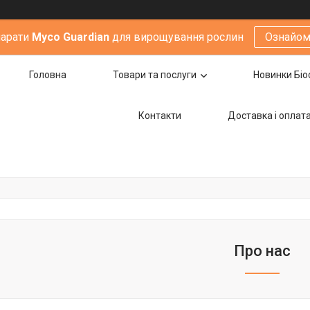
парати
Мyco Guardian
для вирощування рослин
Ознайом
Головна
Товари та послуги
Новинки Біо
Контакти
Доставка i оплат
Про нас