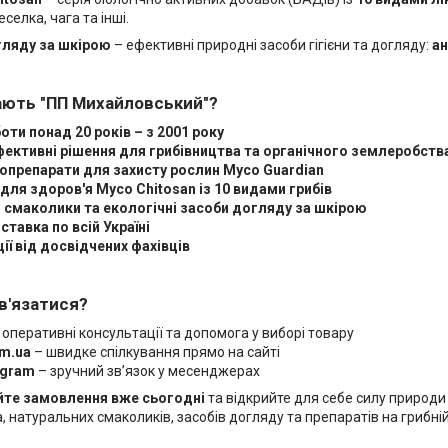
селка, чага та інші.
гляду за шкірою
– ефективні природні засоби гігієни та догляду:
ан
ають "ПП Михайловський"?
оти понад 20 років – з 2001 року
ефективні рішення для грибівництва та органічного землеробств
іопрепарати для захисту рослин Myco Guardian
для здоров'я Myco Chitosan із 10 видами грибів
 смаколики та екологічні засоби догляду за шкірою
тавка по всій Україні
ії від досвідчених фахівців
зв'язатися?
 оперативні консультації та допомога у виборі товару
om.ua
– швидке спілкування прямо на сайті
legram
– зручний зв’язок у месенджерах
е замовлення вже сьогодні
та відкрийте для себе силу природи
 натуральних смаколиків, засобів догляду та препаратів на грибній 