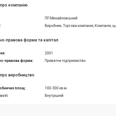
 про компанію
ПП Михайловський
:
Виробник, Торгова компанія, Компанія, щ
но-правова форма та капітал
ня:
2001
но-правова форма:
Приватне підприємство
 про виробництво
обничих площ:
100-300 кв.м.
ості:
Внутрішній