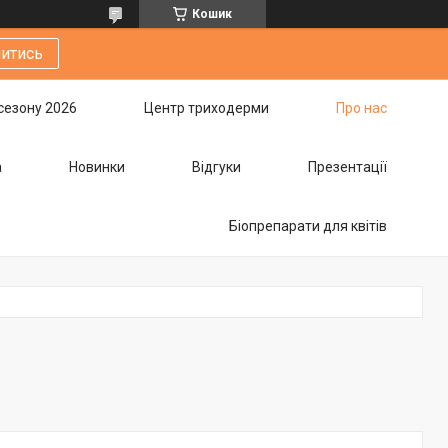
Кошик
итись
сезону 2026
Центр триходерми
Про нас
а
Новинки
Відгуки
Презентації
Біопрепарати для квітів