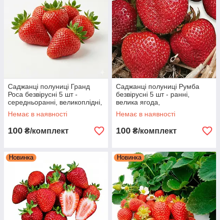
Саджанці полуниці Гранд
Саджанці полуниці Румба
Роса безвірусні 5 шт -
безвірусні 5 шт - ранні,
середньоранні, великоплідні,
велика ягода,
яскраві ягоди
високоврожайні
Немає в наявності
Немає в наявності
100
100
₴/комплект
₴/комплект
Новинка
Новинка