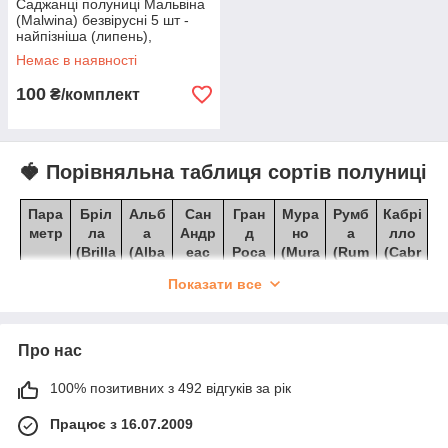
Саджанці полуниці Мальвіна
(Malwina) безвірусні 5 шт -
найпізніша (липень),
еталонний солодкий смак,
Немає в наявності
Німецька селекція
100
₴/комплект
🍓 Порівняльна таблиця сортів полуниці
Пара
Бріл
Альб
Сан
Гран
Мура
Румб
Кабрі
метр
ла
а
Андр
д
но
а
лло
(Brilla
(Alba
еас
Роса
(Mura
(Rum
(Cabr
)
)
(San
(Gran
no)
ba)
illo)
Показати все
Andr
d
eas)
Rosa)
Країн
Італія
Італія
США
Поль
Італія
Нідер
США
Про нас
а
(Калі
ща
ланди
(Калі
поход
форні
форні
100% позитивних з 492 відгуків за рік
женн
я)
я)
я
Працює з 16.07.2009
сорту