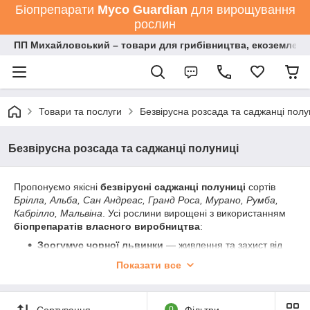
Біопрепарати
Мyco Guardian
для вирощування
рослин
ПП Михайловський – товари для грибівництва, екоземлеро
Товари та послуги
Безвірусна розсада та саджанці полу
Безвірусна розсада та саджанці полуниці
Пропонуємо якісні
безвірусні саджанці полуниці
сортів
Брілла, Альба, Сан Андреас, Гранд Роса, Мурано, Румба,
Кабрілло, Мальвіна
. Усі рослини вирощені з використанням
біопрепаратів власного виробництва
:
Зоогумус чорної львинки
— живлення та захист від
нематод;
Показати все
Ентомофаги
— профілактика шкідників без хімії;
Триходерма
— захист від грибкових хвороб.
Сортування
0
Фільтри