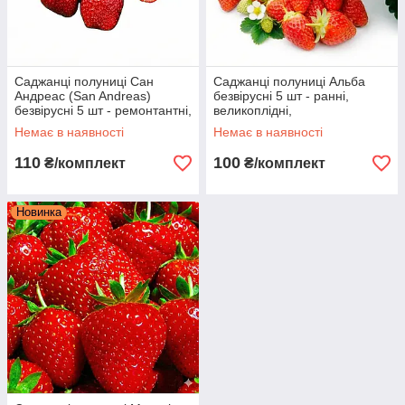
Саджанці полуниці Сан
Саджанці полуниці Альба
Андреас (San Andreas)
безвірусні 5 шт - ранні,
безвірусні 5 шт - ремонтантні,
великоплідні,
стійкі до хвороб, посухостійкі
транспортабельні
Немає в наявності
Немає в наявності
110
100
₴/комплект
₴/комплект
Новинка