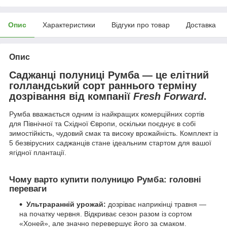
Опис
Характеристики
Відгуки про товар
Доставка
Опис
Саджанці полуниці Румба — це елітний
голландський сорт раннього терміну
дозрівання від компанії
Fresh Forward
.
Румба вважається одним із найкращих комерційних сортів
для Північної та Східної Європи, оскільки поєднує в собі
зимостійкість, чудовий смак та високу врожайність. Комплект із
5 безвірусних саджанців стане ідеальним стартом для вашої
ягідної плантації.
Чому варто купити полуницю Румба: головні
переваги
Ультраранній урожай:
дозріває наприкінці травня —
на початку червня. Відкриває сезон разом із сортом
«Хоней», але значно перевершує його за смаком.