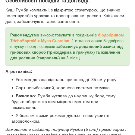
Особливості посадки та догляду:
Кущі Румби компактні, з відкритою структурою, що значно
полегшує збір урожаю та провітрювання рослин. Квітконоси
довгі, забезпечують гарне запилення.
Рекомендуємо
використовувати в поєднанні з
біодобривом
TrichoSaproMix Myco Guardian
. 1 столова ложка біодобрива
в лунку перед посадкою
забезпечує додатковий захист від
грибкових хвороб (триходерма в гранулах)
та
живлення
для рослини (сапропель)
на 3 місяці.
Агротехніка:
Рекомендована відстань при посадці: 35 см у ряду.
Сорт невибагливий, коренева система потужна.
Важливо:
Румба чутлива до надлишку бору, тому
будьте обережні з цим мікроелементом при
підживленні.
У безсніжні зими рекомендується легке укриття
агроволокном.
Замовляйте саджанці полуниці Румба (5 шт) прямо зараз і
насолоджуйтесь солодкою ягодою вже на початку літа!