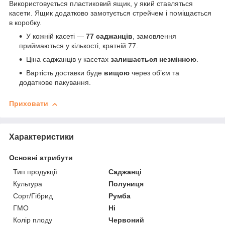
Використовується пластиковий ящик, у який ставляться
касети. Ящик додатково замотується стрейчем і поміщається
в коробку.
У кожній касеті —
77 саджанців
, замовлення
приймаються у кількості, кратній 77.
Ціна саджанців у касетах
залишається незмінною
.
Вартість доставки буде
вищою
через об’єм та
додаткове пакування.
Приховати
Характеристики
Основні атрибути
Тип продукції
Саджанці
Культура
Полуниця
Сорт/Гібрид
Румба
ГМО
Ні
Колір плоду
Червоний