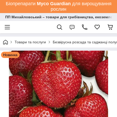
Біопрепарати
Мyco Guardian
для вирощування
рослин
ПП Михайловський – товари для грибівництва, екоземлеро
Товари та послуги
Безвірусна розсада та саджанці полу
Новинка