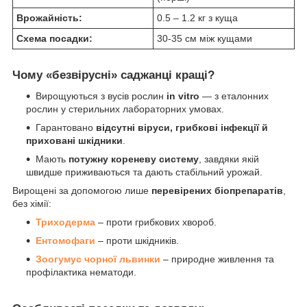
Врожайність:
0.5 – 1.2 кг з куща
Схема посадки:
30-35 см між кущами
Чому «безвірусні» саджанці кращі?
Вирощуються з вусів рослин
in vitro
— з еталонних
рослин у стерильних лабораторних умовах.
Гарантовано
відсутні віруси, грибкові інфекції й
приховані шкідники
.
Мають
потужну кореневу систему
, завдяки якій
швидше приживаються та дають стабільний урожай.
Вирощені за допомогою лише
перевірених біопрепаратів
,
без хімії:
Триходерма
– проти грибкових хвороб.
Ентомофаги
– проти шкідників.
Зоогумус чорної львинки
– природне живлення та
профілактика нематоди.