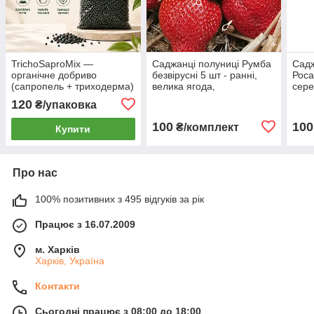
TrichoSaproMix —
Саджанці полуниці Румба
Садж
органічне добриво
безвірусні 5 шт - ранні,
Роса
(сапропель + триходерма)
велика ягода,
сере
для оздоровлення ґрунту
високоврожайні
вели
120
₴/упаковка
1кг
ягод
100
100
₴/комплект
Купити
Про нас
100% позитивних з 495 відгуків за рік
Працює з 16.07.2009
м. Харків
Харків, Україна
Контакти
Сьогодні працює з 08:00 до 18:00