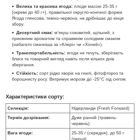
Велика та красива ягода:
плоди масою 25-35 г
(окремі до 40 г+), правильної округло-конічної форми.
Ягода глянсова, темно-червона, не дрібнішає до кінця
збору.
Десертний смак:
м'якуш соковитий, щільний, з
приємним ароматом та справжнім солодким смаком
(набагато смачніша за «Клері» чи «Хоней»).
Транспортабельність:
ягоди не течуть, зберігають
блиск та товарний вигляд навіть після кількох днів
зберігання.
Стійкість:
сорт рідко хворіє на гнилі, фітофтороз та
борошнисту росу. Витримує морози до -25°C під снігом.
Характеристики сорту:
Селекція:
Нідерланди (Fresh Forward)
Термін дозрівання:
Дуже ранній (травень-
червень)
Вага ягоди:
25-35 г (середня), до 50 г
(перші)