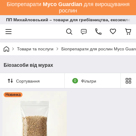
Біопрепарати
Мyco Guardian
для вирощування
рослин
ПП Михайловський – товари для грибівництва, екоземлеро
Товари та послуги
Біопрепарати для рослин Myco Guard
Біозасоби від мурах
Сортування
0
Фільтри
Новинка