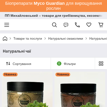
Біопрепарати
Мyco Guardian
для вирощування
рослин
ПП Михайловський – товари для грибівництва, екоземлеро
Товари та послуги
Натуральні смаколики
Натуральні
Натуральні чаї
Сортування
0
Фільтри
Новинка
Новинка