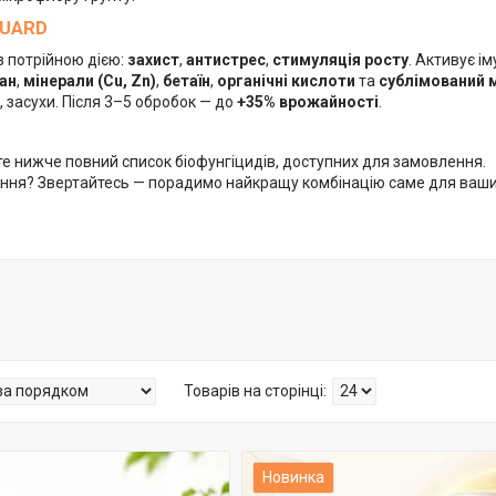
GUARD
з потрійною дією:
захист
,
антистрес
,
стимуляція росту
. Активує ім
зан
,
мінерали (Cu, Zn)
,
бетаїн
,
органічні кислоти
та
сублімований 
, засухи. Після 3–5 обробок — до
+35% врожайності
.
те нижче повний список біофунгіцидів, доступних для замовлення.
ання? Звертайтесь — порадимо найкращу комбінацію саме для ваши
Новинка