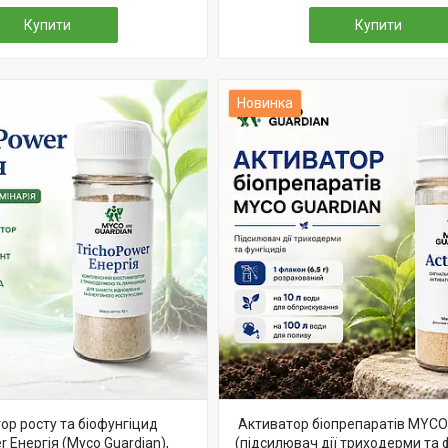
Купити
Купити
Новинка
ор росту та біофунгіцид
Активатор біопрепаратів MYC
r Енергія (Myco Guardian),
(підсилювач дії триходерми та ф