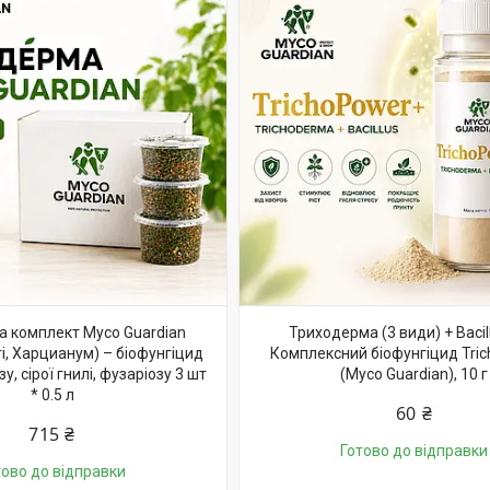
 комплект Myco Guardian
Триходерма (3 види) + Bacill
нгі, Харцианум) – біофунгіцид
Комплексний біофунгіцид Tri
у, сірої гнилі, фузаріозу 3 шт
(Myco Guardian), 10 г
* 0.5 л
60 ₴
715 ₴
Готово до відправки
тово до відправки