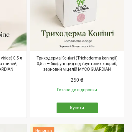
iride) 0,5 л
Триходерма Конінгі (Trichoderma koningii)
а гнилей,
0,5 л — біофунгіцид від ґрунтових хвороб,
ARDIAN
зерновий міцелій MYCO GUARDIAN
250 ₴
Готово до відправки
Купити
Новинка