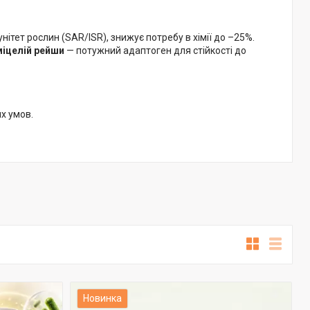
унітет рослин (SAR/ISR), знижує потребу в хімії до –25%.
міцелій рейши
— потужний адаптоген для стійкості до
х умов.
Новинка