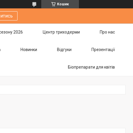
Кошик
итись
сезону 2026
Центр триходерми
Про нас
а
Новинки
Відгуки
Презентації
Біопрепарати для квітів