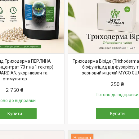
цид Триходерма ПЕРЛИНА
Триходерма Віріде (Trichoderma v
центрат 70 г на 1 гектар) –
— біофунгіцид від фузаріозу т
ARDIAN, укорінювач та
зерновий міцелій MYCO GU
стимулятор
250 ₴
2 750 ₴
Готово до відправки
тово до відправки
Купити
Купити
Новинка