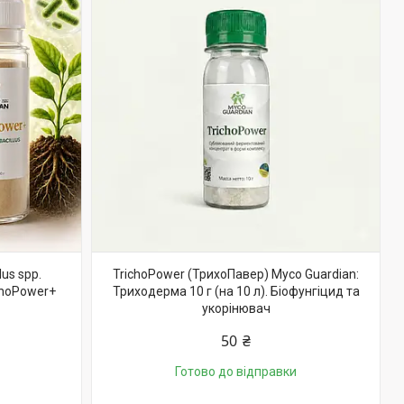
us spp.
TrichoPower (ТрихоПавер) Myco Guardian:
choPower+
Триходерма 10 г (на 10 л). Біофунгіцид та
укорінювач
50 ₴
Готово до відправки