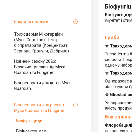
Біофунгіц
Біофунгіцид
імунітет і ст
Товари та послуги
Триходерма Мікогардіан
Гриби
(Myco Guardian): Центр
біопрепаратів (Концентрат,
🍄
Триходерм
Зернова, Гранули, Добрива)
Trichoderma
V
хвороби. Пок
Новинки сезону 2026:
одному наборі
Біозахист рослин від Myco
Guardian та Fungimet
🍄
Триходерм
Одноразове в
Біопрепарати для квітів Myco
збагачуючи ґ
Guardian
🍄
Gliocladiu
Універсальний
Біопрепарати для рослин
якість продукц
Myco Guardian та Fungimet
Бактеріаль
Біофунгіциди
Флоробацилі
покращують м
Біоінсектициди