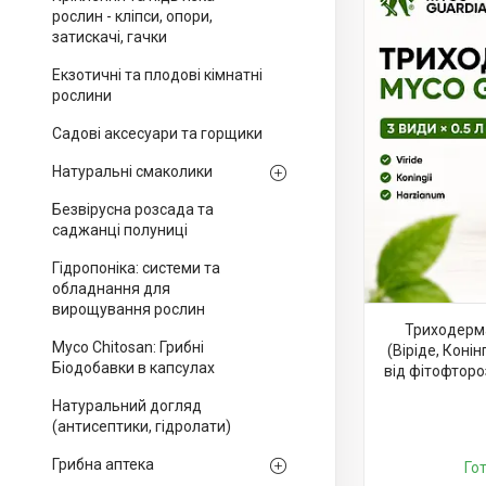
рослин - кліпси, опори,
затискачі, гачки
Екзотичні та плодові кімнатні
рослини
Садові аксесуари та горщики
Натуральні смаколики
Безвірусна розсада та
саджанці полуниці
Гідропоніка: системи та
обладнання для
вирощування рослин
Триходерма
Myco Chitosan: Грибні
(Віріде, Коні
Біодобавки в капсулах
від фітофтороз
Натуральний догляд
(антисептики, гідролати)
Грибна аптека
Го