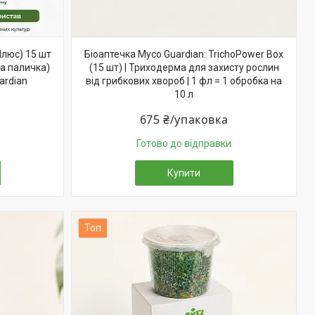
Плюс) 15 шт
Біоаптечка Myco Guardian: TrichoPower Box
а паличка)
(15 шт) | Триходерма для захисту рослин
ardian
від грибкових хвороб | 1 фл = 1 обробка на
10 л
675 ₴/упаковка
Готово до відправки
Купити
Топ