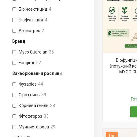
Біоінсектицид
4
Біофунгіцид
4
Антистрес
2
Бренд
Myco Guardian
35
Біофунгі
Fungimet
2
(потужний кон
MYCO GU
Захворювання рослини
Фузаріоз
44
Сіра гниль
39
Го
Корнева гниль
38
Фітофтороз
33
Муч­нис­та ро­са
29
Топ