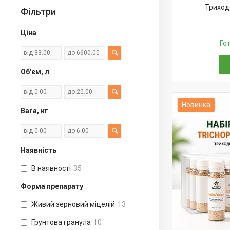
Триходе
Фільтри
Ціна
Го
Об'єм, л
Новинка
Вага, кг
Наявність
В наявності
35
Форма препарату
Живий зерновий міцелій
13
Грунтова гранула
10