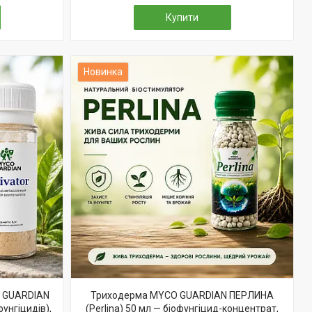
Купити
Новинка
O GUARDIAN
Триходерма MYCO GUARDIAN ПЕРЛИНА
унгіцидів),
(Perlina) 50 мл — біофунгіцид-концентрат,