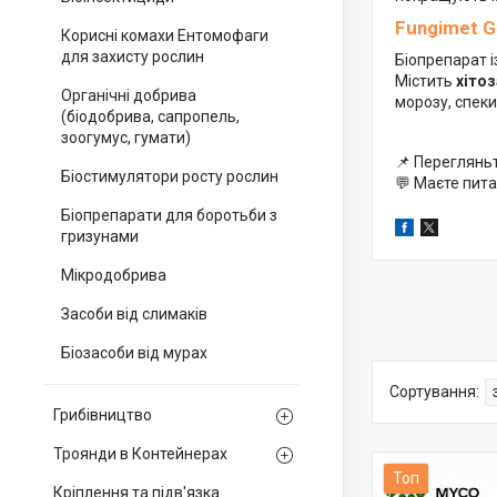
Fungimet 
Корисні комахи Ентомофаги
для захисту рослин
Біопрепарат і
Містить
хіто
Органічні добрива
морозу, спеки
(біодобрива, сапропель,
зоогумус, гумати)
📌 Переглянь
Біостимулятори росту рослин
💬 Маєте пит
Біопрепарати для боротьби з
гризунами
Мікродобрива
Засоби від слимаків
Біозасоби від мурах
Грибівництво
Троянди в Контейнерах
Топ
Кріплення та підв'язка