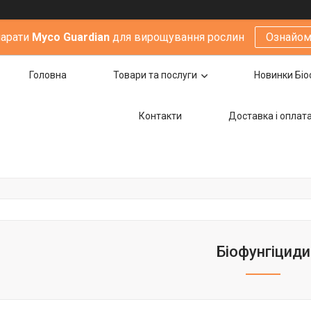
парати
Мyco Guardian
для вирощування рослин
Ознайом
Головна
Товари та послуги
Новинки Біо
Контакти
Доставка i оплат
Біофунгіциди