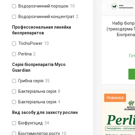
Водорозчинний порошок
10
Водорозчинний концентрат
2
Набір біоп
Профессиональная линейка
(триходерма T
биопрепаратов
Біопрепа
TrichoPower
10
Perlina
2
Го
Серія біопрепаратів Myco
Guardian
Грибна серія
35
Бактеріальна серія
8
Новинка
Бактеріальна серія
4
Вид засобу для захисту рослин
Біофунгіцид
34
Біостимулятор росту
10