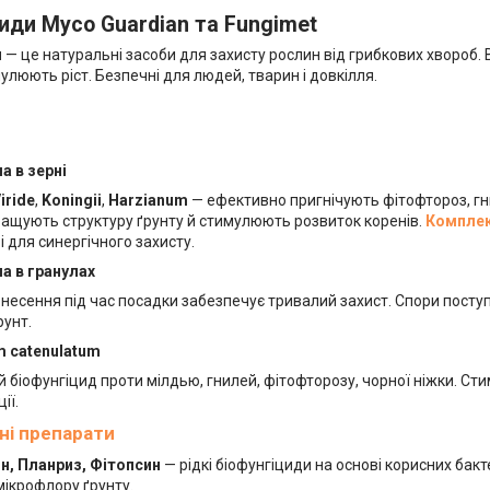
иди Myco Guardian та Fungimet
и
— це натуральні засоби для захисту рослин від грибкових хвороб. В
имулюють ріст. Безпечні для людей, тварин і довкілля.
а в зерні
iride
,
Koningii
,
Harzianum
— ефективно пригнічують фітофтороз, гнил
ращують структуру ґрунту й стимулюють розвиток коренів.
Комплек
 для синергічного захисту.
а в гранулах
несення під час посадки забезпечує тривалий захист. Спори поступ
рунт.
m catenulatum
 біофунгіцид проти мілдью, гнилей, фітофторозу, чорної ніжки. Сти
ії.
ні препарати
н, Планриз, Фітопсин
— рідкі біофунгіциди на основі корисних бакт
ікрофлору ґрунту.