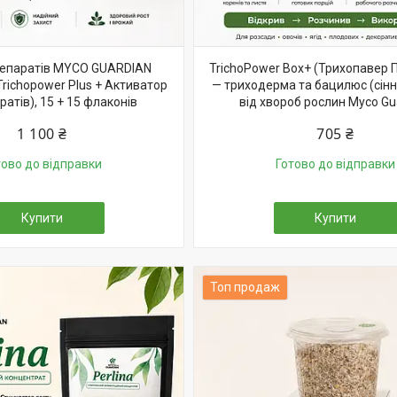
репаратів MYCO GUARDIAN
TrichoPower Box+ (Трихопавер 
richopower Plus + Активатор
— триходерма та бацилюс (сінн
ратів), 15 + 15 флаконів
від хвороб рослин Myco Gu
1 100 ₴
705 ₴
тово до відправки
Готово до відправки
Купити
Купити
Топ продаж