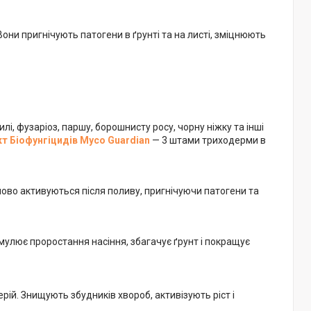
они пригнічують патогени в ґрунті та на листі, зміцнюють
і, фузаріоз, паршу, борошнисту росу, чорну ніжку та інші
т Біофунгіцидів
Myco Guardian
— 3 штами триходерми в
ово активуються після поливу, пригнічуючи патогени та
мулює проростання насіння, збагачує ґрунт і покращує
ерій. Знищують збудників хвороб, активізують ріст і