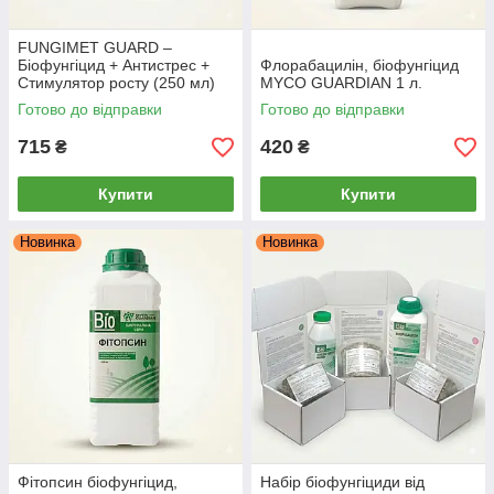
FUNGIMET GUARD –
Біофунгіцид + Антистрес +
Флорабацилін, біофунгіцид
Стимулятор росту (250 мл)
MYCO GUARDIAN 1 л.
Готово до відправки
Готово до відправки
715
420
₴
₴
Купити
Купити
Новинка
Новинка
Фітопсин біофунгіцид,
Набір біофунгіциди від