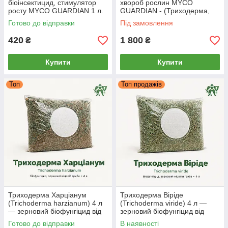
біоінсектицид, стимулятор
хвороб рослин MYCO
росту MYCO GUARDIAN 1 л.
GUARDIAN - (Триходерма,
Бактерія, Прилипач)
Готово до відправки
Під замовлення
420
1 800
₴
₴
Купити
Купити
Топ
Топ продажів
Триходерма Харціанум
Триходерма Віріде
(Trichoderma harzianum) 4 л
(Trichoderma viride) 4 л —
— зерновий біофунгіцид від
зерновий біофунгіцид від
кореневих гнилей, MYCO
фузаріозу та гнилей, MYCO
Готово до відправки
В наявності
GUARDIAN
GUARDIAN