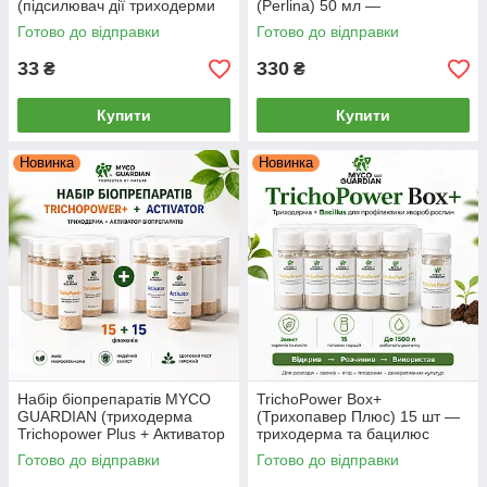
(підсилювач дії триходерми
(Perlina) 50 мл —
та фунгіцидів), 6.5 г
біофунгіцид-концентрат,
Готово до відправки
Готово до відправки
стимулятор, антистресант
33
330
₴
₴
Купити
Купити
Новинка
Новинка
Набір біопрепаратів MYCO
TrichoPower Box+
GUARDIAN (триходерма
(Трихопавер Плюс) 15 шт —
Trichopower Plus + Активатор
триходерма та бацилюс
Біопрепаратів), 15 + 15
(сінна паличка) від хвороб
Готово до відправки
Готово до відправки
флаконів
рослин Myco Guardian