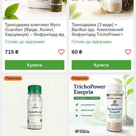
Триходерма комплект Myco
Триходерма (3 види) +
Guardian (Віріде, Конінгі,
Bacillus spp. Комплексний
Харцианум) – біофунгіцид від
біофунгіцид TrichoPower+
фітофторозу, сірої гнилі,
(Myco Guardian), 10 г
Готово до відправки
Готово до відправки
фузаріозу 3 шт * 0.5 л
715
60
₴
₴
Купити
Купити
Новинка
Новинка