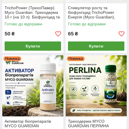
TrichoPower (ТрихоПавер)
Стимулятор росту та
Myco Guardian: Триходерма
біофунгіцид TrichoPower
10 г (на 10 л). Біофунгіцид та
Енергія (Myco Guardian),
укорінювач
Триходерма + Ламінарія, 10 г
Готово до відправки
Готово до відправки
50
65
₴
₴
Купити
Купити
Новинка
Новинка
Активатор біопрепаратів
Триходерма MYCO
MYCO GUARDIAN
GUARDIAN ПЕРЛИНА