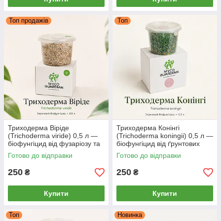
Топ продажів
Топ
Триходерма Віріде
Триходерма Конінгі
(Trichoderma viride) 0,5 л —
(Trichoderma koningii) 0,5 л —
біофунгіцид від фузаріозу та
біофунгіцид від ґрунтових
гнилей, зерновий міцелій
хвороб, зерновий міцелій
Готово до відправки
Готово до відправки
MYCO GUARDIAN
MYCO GUARDIAN
250
250
₴
₴
Купити
Купити
Топ
Новинка