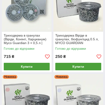
Триходерма в гранулах
Триходерма Віріде в
(Віріде, Конінгі, Харцианум)
гранулах, біофунгіцид 0.5 л,
Myco Guardian 3 × 0,5 л |
MYCO GUARDIAN
Біофунгіцид для захисту
Готово до відправки
Готово до відправки
рослин і ґрунту
715
250
₴
₴
Купити
Купити
Новинка
Новинка