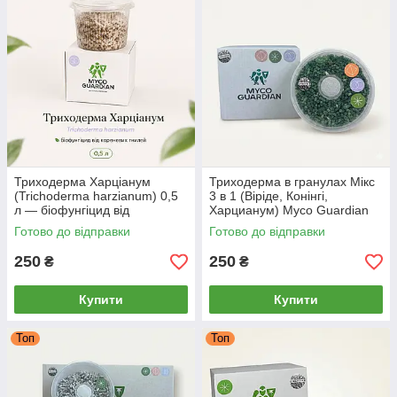
Триходерма Харціанум
Триходерма в гранулах Мікс
(Trichoderma harzianum) 0,5
3 в 1 (Віріде, Конінгі,
л — біофунгіцид від
Харцианум) Myco Guardian
кореневих гнилей, зерновий
0,5 л | Біофунгіцид для
Готово до відправки
Готово до відправки
міцелій MYCO GUARDIAN
обробки ґрунту (1.25 сотки)
250
250
₴
₴
Купити
Купити
Топ
Топ