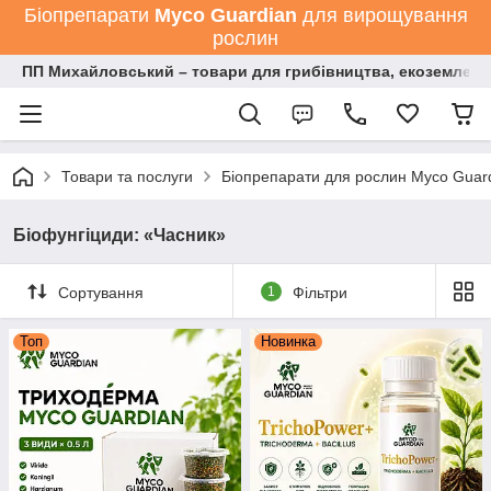
Біопрепарати
Мyco Guardian
для вирощування
рослин
ПП Михайловський – товари для грибівництва, екоземлеро
Товари та послуги
Біопрепарати для рослин Myco Guard
Біофунгіциди: «Часник»
Сортування
1
Фільтри
Топ
Новинка