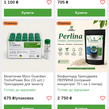
1 100
705
₴
₴
Купити
Купити
Новинка
Новинка
Біоаптечка Myco Guardian:
Біофунгіцид Триходерма
TrichoPower Box (15 шт) |
ПЕРЛИНА (потужний
Триходерма для захисту
концентрат 70 г на 1 гектар)
рослин від грибкових хвороб |
– MYCO GUARDIAN,
Готово до відправки
Готово до відправки
1 фл = 1 обробка на 10 л
укорінювач та стимулятор
675
2 750
₴/упаковка
₴
Купити
Купити