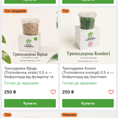
Топ продажів
Топ
Триходерма Віріде
Триходерма Конінгі
(Trichoderma viride) 0,5 л —
(Trichoderma koningii) 0,5 л —
біофунгіцид від фузаріозу та
біофунгіцид від ґрунтових
гнилей, зерновий міцелій
хвороб, зерновий міцелій
Готово до відправки
Готово до відправки
MYCO GUARDIAN
MYCO GUARDIAN
250
250
₴
₴
Купити
Купити
Топ
Новинка