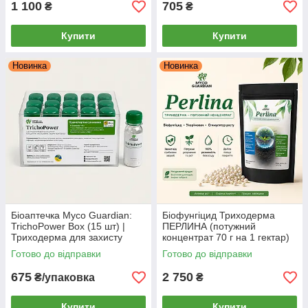
1 100
705
₴
₴
Купити
Купити
Новинка
Новинка
Біоаптечка Myco Guardian:
Біофунгіцид Триходерма
TrichoPower Box (15 шт) |
ПЕРЛИНА (потужний
Триходерма для захисту
концентрат 70 г на 1 гектар)
рослин від грибкових хвороб |
– MYCO GUARDIAN,
Готово до відправки
Готово до відправки
1 фл = 1 обробка на 10 л
укорінювач та стимулятор
675
2 750
₴/упаковка
₴
Купити
Купити