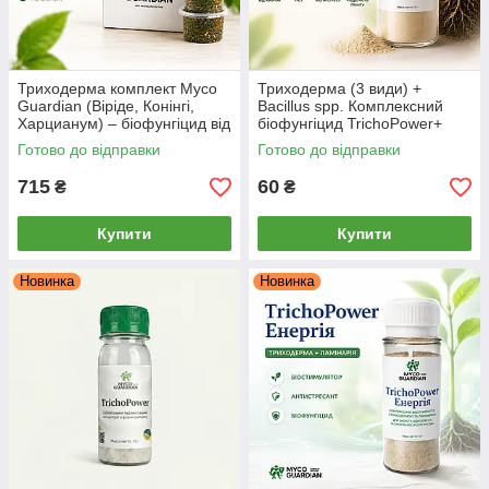
Триходерма комплект Myco
Триходерма (3 види) +
Guardian (Віріде, Конінгі,
Bacillus spp. Комплексний
Харцианум) – біофунгіцид від
біофунгіцид TrichoPower+
фітофторозу, сірої гнилі,
(Myco Guardian), 10 г
Готово до відправки
Готово до відправки
фузаріозу 3 шт * 0.5 л
715
60
₴
₴
Купити
Купити
Новинка
Новинка