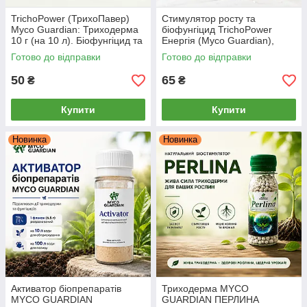
TrichoPower (ТрихоПавер)
Стимулятор росту та
Myco Guardian: Триходерма
біофунгіцид TrichoPower
10 г (на 10 л). Біофунгіцид та
Енергія (Myco Guardian),
укорінювач
Триходерма + Ламінарія, 10 г
Готово до відправки
Готово до відправки
50
65
₴
₴
Купити
Купити
Новинка
Новинка
Активатор біопрепаратів
Триходерма MYCO
MYCO GUARDIAN
GUARDIAN ПЕРЛИНА