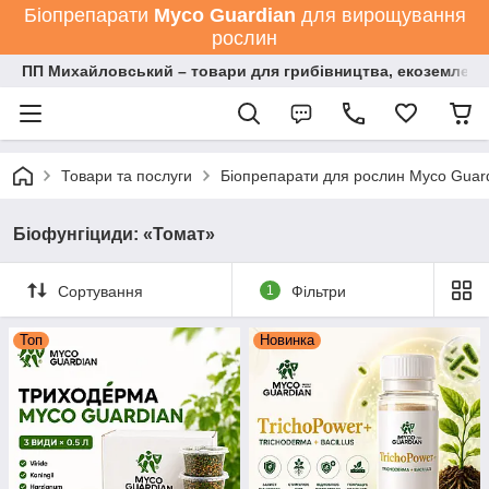
Біопрепарати
Мyco Guardian
для вирощування
рослин
ПП Михайловський – товари для грибівництва, екоземлеро
Товари та послуги
Біопрепарати для рослин Myco Guard
Біофунгіциди: «Томат»
Сортування
1
Фільтри
Топ
Новинка