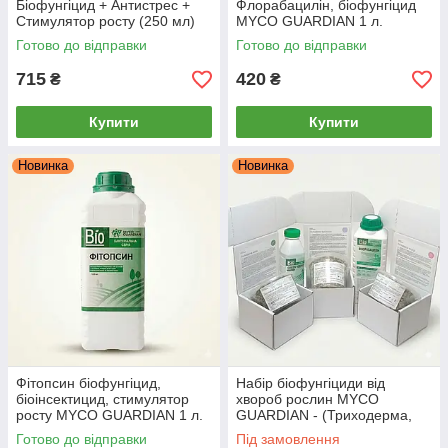
Біофунгіцид + Антистрес +
Флорабацилін, біофунгіцид
Стимулятор росту (250 мл)
MYCO GUARDIAN 1 л.
Готово до відправки
Готово до відправки
715
420
₴
₴
Купити
Купити
Новинка
Новинка
Фітопсин біофунгіцид,
Набір біофунгіциди від
біоінсектицид, стимулятор
хвороб рослин MYCO
росту MYCO GUARDIAN 1 л.
GUARDIAN - (Триходерма,
Бактерія, Прилипач)
Готово до відправки
Під замовлення