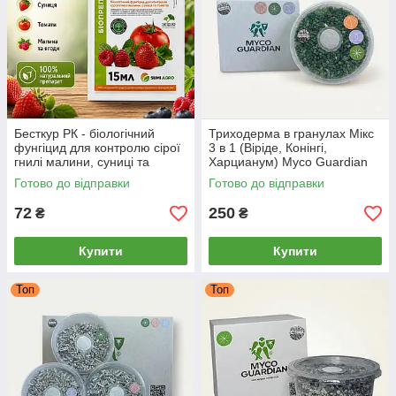
Бесткур РК - біологічний
Триходерма в гранулах Мікс
фунгіцид для контролю сірої
3 в 1 (Віріде, Конінгі,
гнилі малини, суниці та
Харцианум) Myco Guardian
томатів 15 мл
0,5 л | Біофунгіцид для
Готово до відправки
Готово до відправки
обробки ґрунту (1.25 сотки)
72
250
₴
₴
Купити
Купити
Топ
Топ