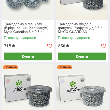
Триходерма в гранулах
Триходерма Віріде в
(Віріде, Конінгі, Харцианум)
гранулах, біофунгіцид 0.5 л,
Myco Guardian 3 × 0,5 л |
MYCO GUARDIAN
Біофунгіцид для захисту
Готово до відправки
Готово до відправки
рослин і ґрунту
715
250
₴
₴
Купити
Купити
Новинка
Новинка