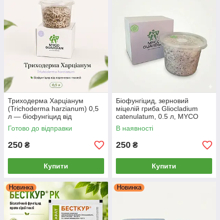
Триходерма Харціанум
Біофунгіцид, зерновий
(Trichoderma harzianum) 0,5
міцелій гриба Gliocladium
л — біофунгіцид від
catenulatum, 0.5 л, MYCO
кореневих гнилей, зерновий
GUARDIAN
Готово до відправки
В наявності
міцелій MYCO GUARDIAN
250
250
₴
₴
Купити
Купити
Новинка
Новинка