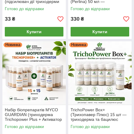
(підсилювач дії триходерми
(Perlina) 50 мл —
та фунгіцидів), 6.5 г
біофунгіцид-концентрат,
Готово до відправки
Готово до відправки
стимулятор, антистресант
33
330
₴
₴
Купити
Купити
Новинка
Новинка
Набір біопрепаратів MYCO
TrichoPower Box+
GUARDIAN (триходерма
(Трихопавер Плюс) 15 шт —
Trichopower Plus + Активатор
триходерма та бацилюс
Біопрепаратів), 15 + 15
(сінна паличка) від хвороб
Готово до відправки
Готово до відправки
флаконів
рослин Myco Guardian