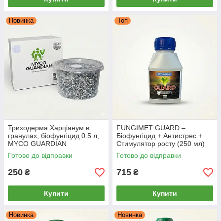
Новинка
Топ
Триходерма Харціанум в
FUNGIMET GUARD –
гранулах, біофунгіцид 0.5 л,
Біофунгіцид + Антистрес +
MYCO GUARDIAN
Стимулятор росту (250 мл)
Готово до відправки
Готово до відправки
250
715
₴
₴
Купити
Купити
Новинка
Новинка