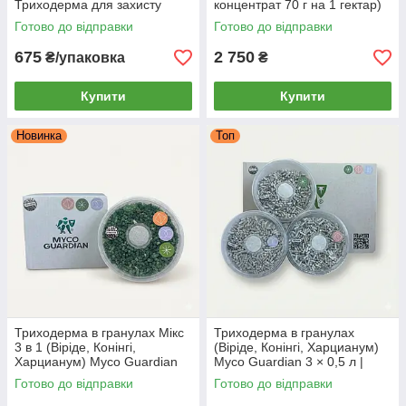
Триходерма для захисту
концентрат 70 г на 1 гектар)
рослин від грибкових хвороб |
– MYCO GUARDIAN,
Готово до відправки
Готово до відправки
1 фл = 1 обробка на 10 л
укорінювач та стимулятор
675
2 750
₴/упаковка
₴
Купити
Купити
Новинка
Топ
Триходерма в гранулах Мікс
Триходерма в гранулах
3 в 1 (Віріде, Конінгі,
(Віріде, Конінгі, Харцианум)
Харцианум) Myco Guardian
Myco Guardian 3 × 0,5 л |
0,5 л | Біофунгіцид для
Біофунгіцид для захисту
Готово до відправки
Готово до відправки
обробки ґрунту (1.25 сотки)
рослин і ґрунту