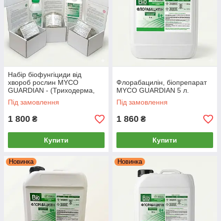
Набір біофунгіциди від
хвороб рослин MYCO
Флорабацилін, біопрепарат
GUARDIAN - (Триходерма,
MYCO GUARDIAN 5 л.
Бактерія, Прилипач)
Під замовлення
Під замовлення
1 800
1 860
₴
₴
Купити
Купити
Новинка
Новинка