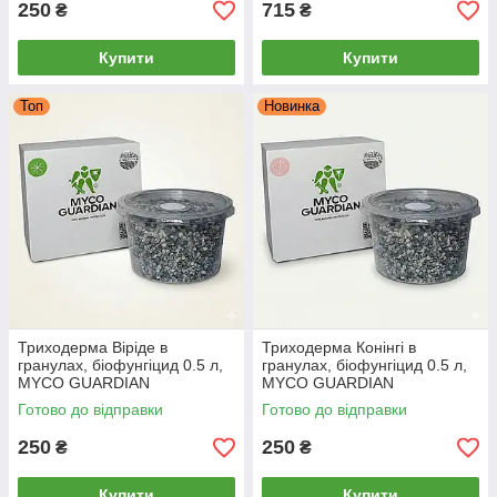
250
715
₴
₴
Купити
Купити
Топ
Новинка
Триходерма Віріде в
Триходерма Конінгі в
гранулах, біофунгіцид 0.5 л,
гранулах, біофунгіцид 0.5 л,
MYCO GUARDIAN
MYCO GUARDIAN
Готово до відправки
Готово до відправки
250
250
₴
₴
Купити
Купити