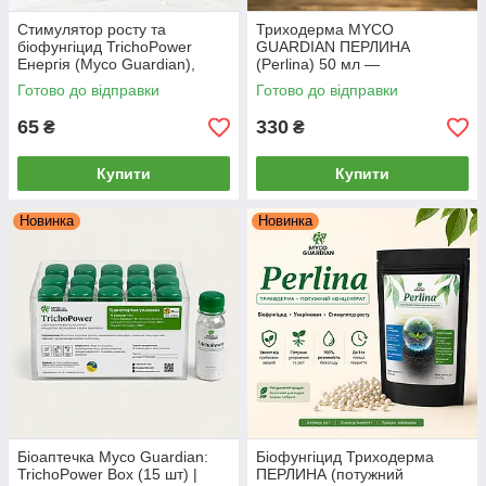
Стимулятор росту та
Триходерма MYCO
біофунгіцид TrichoPower
GUARDIAN ПЕРЛИНА
Енергія (Myco Guardian),
(Perlina) 50 мл —
Триходерма + Ламінарія, 10 г
біофунгіцид-концентрат,
Готово до відправки
Готово до відправки
стимулятор, антистресант
65
330
₴
₴
Купити
Купити
Новинка
Новинка
Біоаптечка Myco Guardian:
Біофунгіцид Триходерма
TrichoPower Box (15 шт) |
ПЕРЛИНА (потужний