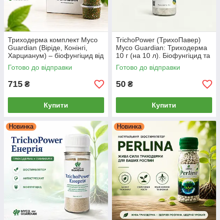
Триходерма комплект Myco
TrichoPower (ТрихоПавер)
Guardian (Віріде, Конінгі,
Myco Guardian: Триходерма
Харцианум) – біофунгіцид від
10 г (на 10 л). Біофунгіцид та
фітофторозу, сірої гнилі,
укорінювач
Готово до відправки
Готово до відправки
фузаріозу 3 шт * 0.5 л
715
50
₴
₴
Купити
Купити
Новинка
Новинка