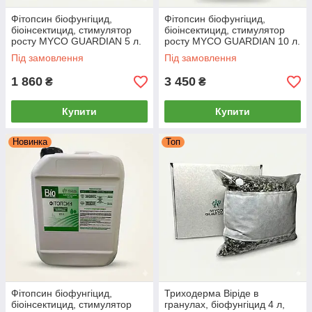
Фітопсин біофунгіцид,
Фітопсин біофунгіцид,
біоінсектицид, стимулятор
біоінсектицид, стимулятор
росту MYCO GUARDIAN 5 л.
росту MYCO GUARDIAN 10 л.
Під замовлення
Під замовлення
1 860
3 450
₴
₴
Купити
Купити
Новинка
Топ
Фітопсин біофунгіцид,
Триходерма Віріде в
біоінсектицид, стимулятор
гранулах, біофунгіцид 4 л,