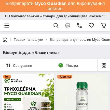
Біопрепарати
Мyco Guardian
для вирощування
рослин
ПП Михайловський – товари для грибівництва, екоземлеро
Товари та послуги
Біопрепарати для рослин Myco Guard
Біофунгіциди: «Блакитника»
Сортування
1
Фільтри
Топ
Новинка