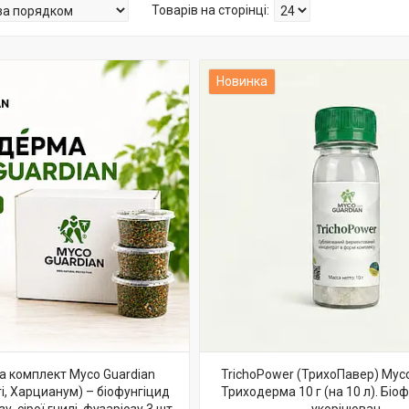
Новинка
 комплект Myco Guardian
TrichoPower (ТрихоПавер) Myco
нгі, Харцианум) – біофунгіцид
Триходерма 10 г (на 10 л). Біо