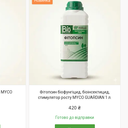
Новинка
д MYCO
Фітопсин біофунгіцид, біоінсектицид,
стимулятор росту MYCO GUARDIAN 1 л.
420 ₴
Готово до відправки