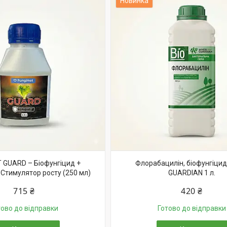
Новинка
 GUARD – Біофунгіцид +
Флорабацилін, біофунгіци
 Стимулятор росту (250 мл)
GUARDIAN 1 л.
715 ₴
420 ₴
тово до відправки
Готово до відправки