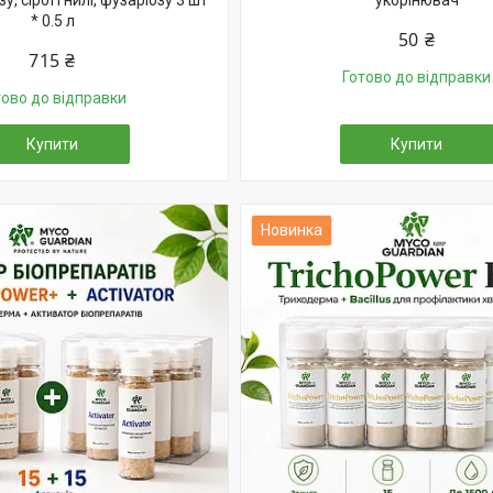
у, сірої гнилі, фузаріозу 3 шт
укорінювач
* 0.5 л
50 ₴
715 ₴
Готово до відправки
тово до відправки
Купити
Купити
Новинка