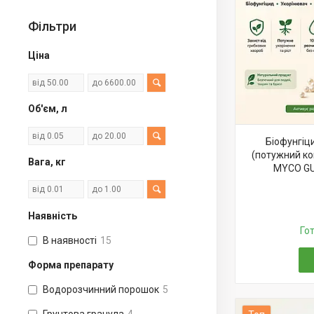
Фільтри
Ціна
Об'єм, л
Біофунгі
(потужний кон
Вага, кг
MYCO GU
Наявність
Го
В наявності
15
Форма препарату
Водорозчинний порошок
5