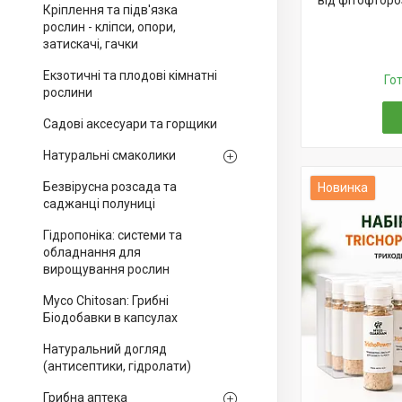
від фітофтороз
Кріплення та підв'язка
рослин - кліпси, опори,
затискачі, гачки
Екзотичні та плодові кімнатні
Го
рослини
Садові аксесуари та горщики
Натуральні смаколики
Безвірусна розсада та
Новинка
саджанці полуниці
Гідропоніка: системи та
обладнання для
вирощування рослин
Myco Chitosan: Грибні
Біодобавки в капсулах
Натуральний догляд
(антисептики, гідролати)
Грибна аптека