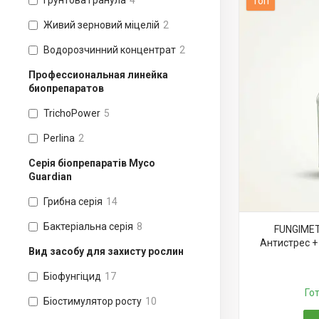
Грунтова гранула
4
Топ
Живий зерновий міцелій
2
Водорозчинний концентрат
2
Профессиональная линейка
биопрепаратов
TrichoPower
5
Perlina
2
Серія біопрепаратів Myco
Guardian
Грибна серія
14
Бактеріальна серія
8
FUNGIMET
Антистрес +
Вид засобу для захисту рослин
Біофунгіцид
17
Го
Біостимулятор росту
10