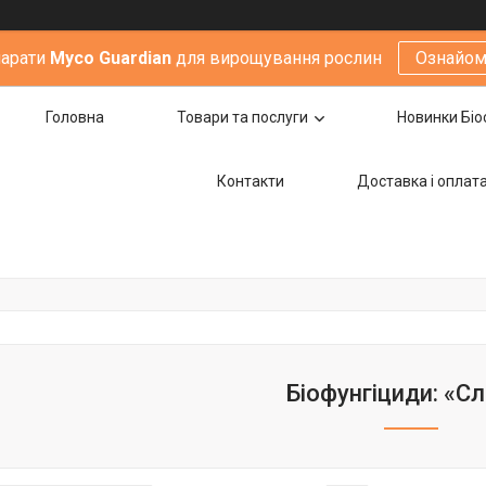
парати
Мyco Guardian
для вирощування рослин
Ознайом
Головна
Товари та послуги
Новинки Біо
Контакти
Доставка i оплат
Біофунгіциди: «С