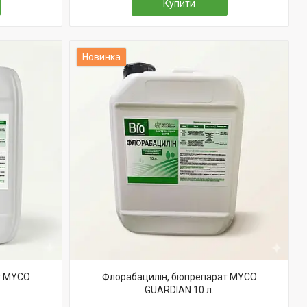
Купити
Новинка
т MYCO
Флорабацилін, біопрепарат MYCO
GUARDIAN 10 л.