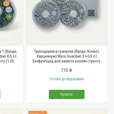
 1 (Віріде,
Триходерма в гранулах (Віріде, Конінгі,
an 0,5 л |
Харцианум) Myco Guardian 3 × 0,5 л |
ту (1.25
Біофунгіцид для захисту рослин і ґрунту
715 ₴
Готово до відправки
Купити