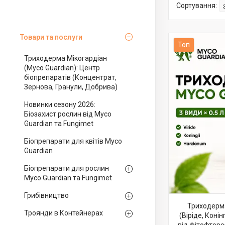
Товари та послуги
Топ
Триходерма Мікогардіан
(Myco Guardian): Центр
біопрепаратів (Концентрат,
Зернова, Гранули, Добрива)
Новинки сезону 2026:
Біозахист рослин від Myco
Guardian та Fungimet
Біопрепарати для квітів Myco
Guardian
Біопрепарати для рослин
Myco Guardian та Fungimet
Грибівництво
Триходерма
Троянди в Контейнерах
(Віріде, Коні