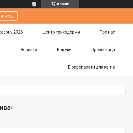
Кошик
итись
сезону 2026
Центр триходерми
Про нас
а
Новинки
Відгуки
Презентації
Біопрепарати для квітів
лива»