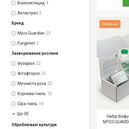
Біоінсектицид
4
Антистрес
2
Бренд
Новинка
Myco Guardian
22
Fungimet
2
Захворювання рослини
Фузаріоз
22
Фітофтороз
22
Муч­нис­та ро­са
22
Корнева гниль
16
Сіра гниль
16
Ще 30
Набір біофу
MYCO GUARDIA
Оброблювані культури