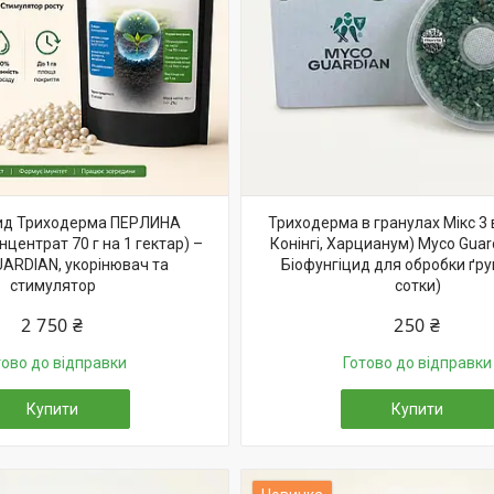
цид Триходерма ПЕРЛИНА
Триходерма в гранулах Мікс 3 в
центрат 70 г на 1 гектар) –
Конінгі, Харцианум) Myco Guardi
ARDIAN, укорінювач та
Біофунгіцид для обробки ґрун
стимулятор
сотки)
2 750 ₴
250 ₴
тово до відправки
Готово до відправки
Купити
Купити