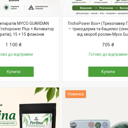
репаратів MYCO GUARDIAN
TrichoPower Box+ (Трихопавер 
richopower Plus + Активатор
— триходерма та бацилюс (сінн
ратів), 15 + 15 флаконів
від хвороб рослин Myco Gu
1 100 ₴
705 ₴
тово до відправки
Готово до відправки
Купити
Купити
Новинка