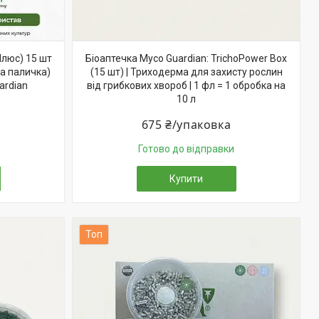
Плюс) 15 шт
Біоаптечка Myco Guardian: TrichoPower Box
а паличка)
(15 шт) | Триходерма для захисту рослин
ardian
від грибкових хвороб | 1 фл = 1 обробка на
10 л
675 ₴/упаковка
Готово до відправки
Купити
Топ