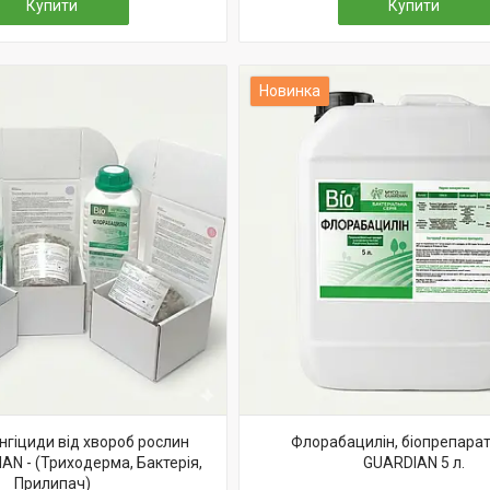
Купити
Купити
Новинка
нгіциди від хвороб рослин
Флорабацилін, біопрепара
N - (Триходерма, Бактерія,
GUARDIAN 5 л.
Прилипач)