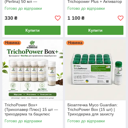
(Perlina) 50 мл —
Trichopower Plus + Активатор
біофунгіцид-концентрат,
Біопрепаратів), 15 + 15
Готово до відправки
Готово до відправки
стимулятор, антистресант
флаконів
330
1 100
₴
₴
Купити
Купити
Новинка
Новинка
TrichoPower Box+
Біоаптечка Myco Guardian:
(Трихопавер Плюс) 15 шт —
TrichoPower Box (15 шт) |
триходерма та бацилюс
Триходерма для захисту
(сінна паличка) від хвороб
рослин від грибкових хвороб |
Готово до відправки
Готово до відправки
рослин Myco Guardian
1 фл = 1 обробка на 10 л