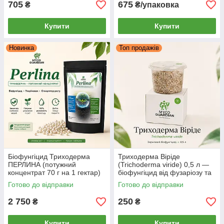
705
675
₴
₴/упаковка
Купити
Купити
Новинка
Топ продажів
Біофунгіцид Триходерма
Триходерма Віріде
ПЕРЛИНА (потужний
(Trichoderma viride) 0,5 л —
концентрат 70 г на 1 гектар)
біофунгіцид від фузаріозу та
– MYCO GUARDIAN,
гнилей, зерновий міцелій
Готово до відправки
Готово до відправки
укорінювач та стимулятор
MYCO GUARDIAN
2 750
250
₴
₴
Купити
Купити