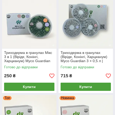
Триходерма в гранулах Мікс
Триходерма в гранулах
3 в 1 (Віріде, Конінгі,
(Віріде, Конінгі, Харцианум)
Харцианум) Myco Guardian
Myco Guardian 3 × 0,5 л |
0,5 л | Біофунгіцид для
Біофунгіцид для захисту
Готово до відправки
Готово до відправки
обробки ґрунту (1.25 сотки)
рослин і ґрунту
250
715
₴
₴
Купити
Купити
Топ
Новинка