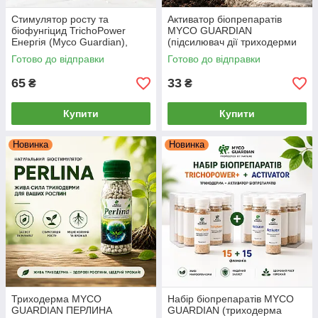
Стимулятор росту та
Активатор біопрепаратів
біофунгіцид TrichoPower
MYCO GUARDIAN
Енергія (Myco Guardian),
(підсилювач дії триходерми
Триходерма + Ламінарія, 10 г
та фунгіцидів), 6.5 г
Готово до відправки
Готово до відправки
65
33
₴
₴
Купити
Купити
Новинка
Новинка
Триходерма MYCO
Набір біопрепаратів MYCO
GUARDIAN ПЕРЛИНА
GUARDIAN (триходерма