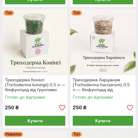
Топ
Топ
Триходерма Конінгі
Триходерма Харціанум
(Trichoderma koningii) 0,5 л —
(Trichoderma harzianum) 0,5
біофунгіцид від ґрунтових
л — біофунгіцид від
хвороб, зерновий міцелій
кореневих гнилей, зерновий
Готово до відправки
Готово до відправки
MYCO GUARDIAN
міцелій MYCO GUARDIAN
250
250
₴
₴
Купити
Купити
Новинка
Топ