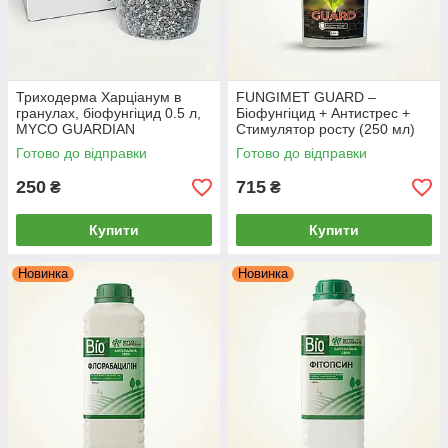
Триходерма Харціанум в
FUNGIMET GUARD –
гранулах, біофунгіцид 0.5 л,
Біофунгіцид + Антистрес +
MYCO GUARDIAN
Стимулятор росту (250 мл)
Готово до відправки
Готово до відправки
250
715
₴
₴
Купити
Купити
Новинка
Новинка