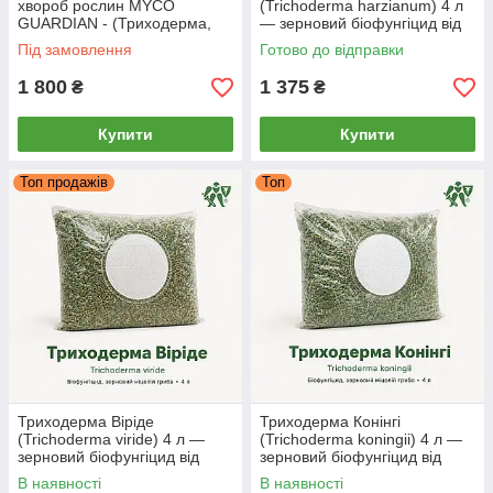
хвороб рослин MYCO
(Trichoderma harzianum) 4 л
GUARDIAN - (Триходерма,
— зерновий біофунгіцид від
Бактерія, Прилипач)
кореневих гнилей, MYCO
Під замовлення
Готово до відправки
GUARDIAN
1 800
1 375
₴
₴
Купити
Купити
Топ продажів
Топ
Триходерма Віріде
Триходерма Конінгі
(Trichoderma viride) 4 л —
(Trichoderma koningii) 4 л —
зерновий біофунгіцид від
зерновий біофунгіцид від
фузаріозу та гнилей, MYCO
ґрунтових хвороб і для
В наявності
В наявності
GUARDIAN
розвитку коренів, MYCO