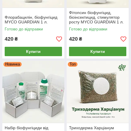
Фітопсин біофунгіцид,
Флорабацилін, біофунгіцид
біоінсектицид, стимулятор
MYCO GUARDIAN 1 л.
росту MYCO GUARDIAN 1 л.
Готово до відправки
Готово до відправки
420
420
₴
₴
Купити
Купити
Новинка
Топ
Набір біофунгіциди від
Триходерма Харціанум