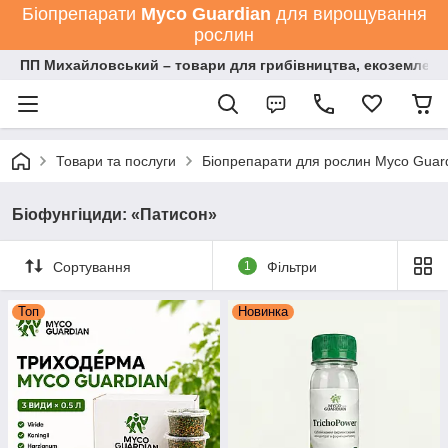
Біопрепарати
Мyco Guardian
для вирощування
рослин
ПП Михайловський – товари для грибівництва, екоземлеро
Товари та послуги
Біопрепарати для рослин Myco Guard
Біофунгіциди: «Патисон»
Сортування
1
Фільтри
Топ
Новинка