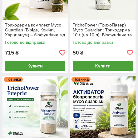
Триходерма комплект Myco
TrichoPower (ТрихоПавер)
Guardian (Віріде, Конінгі,
Myco Guardian: Триходерма
Харцианум) – біофунгіцид від
10 г (на 10 л). Біофунгіцид та
фітофторозу, сірої гнилі,
укорінювач
Готово до відправки
Готово до відправки
фузаріозу 3 шт * 0.5 л
715
50
₴
₴
Купити
Купити
Новинка
Новинка