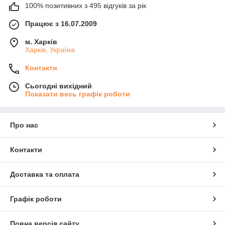
100% позитивних з 495 відгуків за рік
Шіїтаке (Lentinula edodes):
"Імператорський гриб"
для серця та судин. Містить лентинан, що зміцнює
Працює з 16.07.2009
імунітет та сприяє зниженню рівня холестерину.
м. Харків
Як приймати?
Харків, Україна
Завдяки мікронізації, порошок легко розчиняється. Додавайте
Контакти
0.5-1 чайну ложку до ранкової кави, чаю, смузі або просто
запивайте водою. Це зручний спосіб інтегрувати користь
Сьогодні вихідний
грибів у ваш щоденний раціон.
Показати весь графік роботи
Про нас
Контакти
Доставка та оплата
Графік роботи
Повна версія сайту