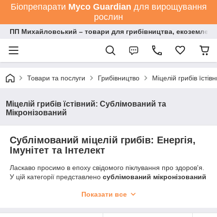
Біопрепарати
Мyco Guardian
для вирощування
рослин
ПП Михайловський – товари для грибівництва, екоземлеро
Товари та послуги
Грибівництво
Міцелій грибів їсті
Міцелій грибів їстівний: Сублімований та
Мікронізований
Сублімований міцелій грибів: Енергія,
Імунітет та Інтелект
Ласкаво просимо в епоху свідомого піклування про здоров'я.
У цій категорії представлено
сублімований мікронізований
міцелій
преміум-класу. Це не просто сушені гриби — це
Показати все
високотехнологічний продукт, створений для максимального
засвоєння організмом. Ми пропонуємо чисту силу природи,
збережену завдяки технології глибокої заморозки