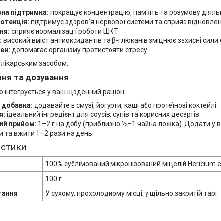
вна підтримка:
покращує концентрацію, пам'ять та розумову діяльн
отекція:
підтримує здоров’я нервової системи та сприяє відновлен
ня:
сприяє нормалізації роботи ШКТ.
:
високий вміст антиоксидантів та β-глюканів зміцнює захисні сили 
ен:
допомагає організму протистояти стресу.
 лікарським засобом.
ння та дозування
о інтегрується у ваш щоденний раціон:
 добавка:
додавайте в смузі, йогурти, каші або протеїнові коктейлі.
я:
ідеальний інгредієнт для соусів, супів та корисних десертів.
й прийом:
1–2 г на добу (приблизно ½–1 чайна ложка). Додати у во
 та вжити 1–2 рази на день.
истики
100% сублімований мікронізований міцелій Hericium e
100 г
гання
У сухому, прохолодному місці, у щільно закритій тарі