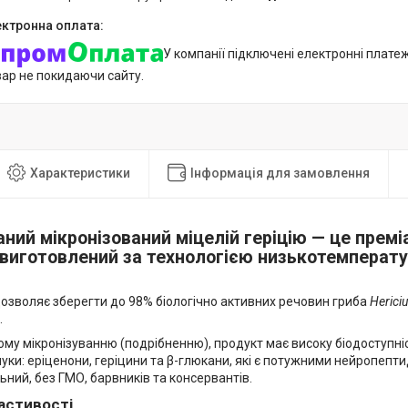
У компанії підключені електронні плате
вар не покидаючи сайту.
Характеристики
Інформація для замовлення
ний мікронізований міцелій геріцію — це прем
виготовлений за технологією низькотемперату
дозволяє зберегти до 98% біологічно активних речовин гриба
Herici
.
му мікронізуванню (подрібненню), продукт має високу біодоступніст
уки: еріценони, геріцини та β-глюкани, які є потужними нейропеп
ний, без ГМО, барвників та консервантів.
астивості