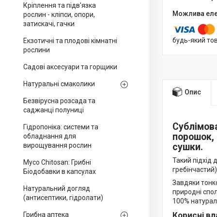
Кріплення та підв'язка
рослин - кліпси, опори,
затискачі, гачки
будь-який то
Екзотичні та плодові кімнатні
рослини
Садові аксесуари та горщики
Натуральні смаколики
Опис
Безвірусна розсада та
саджанці полуниці
Сублімова
Гідропоніка: системи та
порошок, 
обладнання для
вирощування рослин
сушки.
Такий підхід 
Myco Chitosan: Грибні
гребінчастий)
Біодобавки в капсулах
Завдяки тонко
Натуральний догляд
природні спол
(антисептики, гідролати)
100% натураль
Корисні вл
Грибна аптека