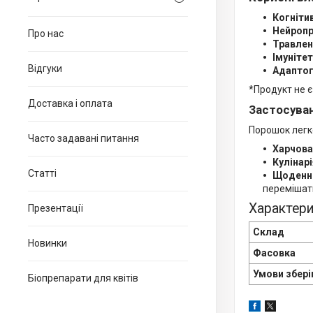
Когніти
Нейропр
Про нас
Травлен
Імунітет
Відгуки
Адаптог
*Продукт не є
Доставка і оплата
Застосува
Порошок легк
Часто задавані питання
Харчова
Кулінарі
Статті
Щоденни
перемішати
Характер
Презентації
Склад
Новинки
Фасовка
Умови збері
Біопрепарати для квітів