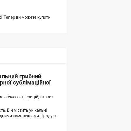
жі. Тепер ви можете купити
іальний грибний
рної сублімаційної
um erinaceus
(герицій, їжовик
ь. Він містить унікальні
тидними комплексами. Продукт