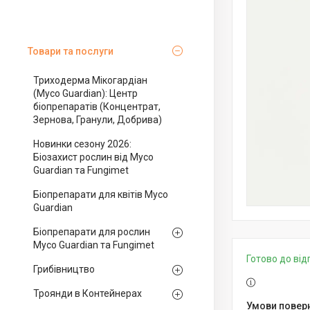
Товари та послуги
Триходерма Мікогардіан
(Myco Guardian): Центр
біопрепаратів (Концентрат,
Зернова, Гранули, Добрива)
Новинки сезону 2026:
Біозахист рослин від Myco
Guardian та Fungimet
Біопрепарати для квітів Myco
Guardian
Біопрепарати для рослин
Myco Guardian та Fungimet
Готово до ві
Грибівництво
Троянди в Контейнерах