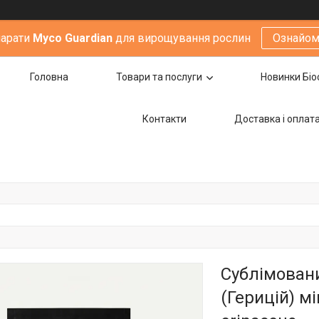
парати
Мyco Guardian
для вирощування рослин
Ознайом
Головна
Товари та послуги
Новинки Біо
Контакти
Доставка i оплат
Сублімовани
(Герицій) мі