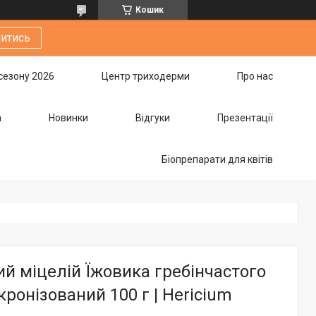
Кошик
итись
сезону 2026
Центр триходерми
Про нас
а
Новинки
Відгуки
Презентації
Біопрепарати для квітів
й міцелій Їжовика гребінчастого
кронізований 100 г | Hericium