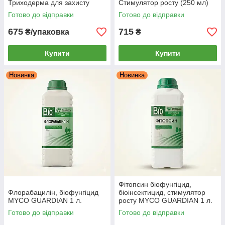
Триходерма для захисту
Стимулятор росту (250 мл)
рослин від грибкових хвороб |
Готово до відправки
Готово до відправки
1 фл = 1 обробка на 10 л
675
715
₴/упаковка
₴
Купити
Купити
Новинка
Новинка
Фітопсин біофунгіцид,
Флорабацилін, біофунгіцид
біоінсектицид, стимулятор
MYCO GUARDIAN 1 л.
росту MYCO GUARDIAN 1 л.
Готово до відправки
Готово до відправки