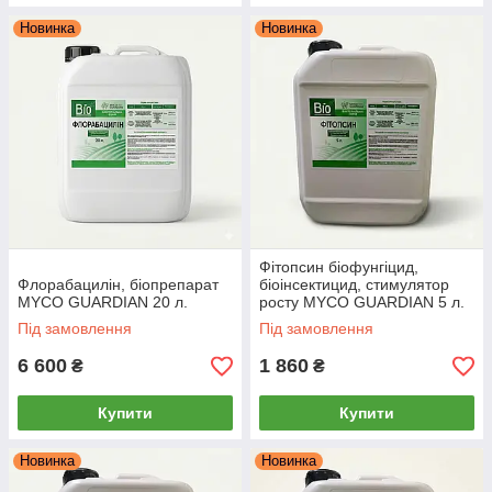
Новинка
Новинка
Фітопсин біофунгіцид,
Флорабацилін, біопрепарат
біоінсектицид, стимулятор
MYCO GUARDIAN 20 л.
росту MYCO GUARDIAN 5 л.
Під замовлення
Під замовлення
6 600
1 860
₴
₴
Купити
Купити
Новинка
Новинка