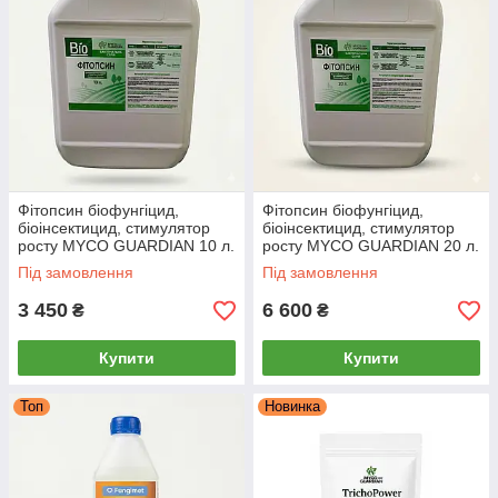
Фітопсин біофунгіцид,
Фітопсин біофунгіцид,
біоінсектицид, стимулятор
біоінсектицид, стимулятор
росту MYCO GUARDIAN 10 л.
росту MYCO GUARDIAN 20 л.
Під замовлення
Під замовлення
3 450
6 600
₴
₴
Купити
Купити
Топ
Новинка