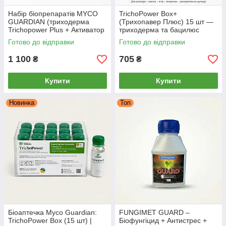
Набір біопрепаратів MYCO
TrichoPower Box+
GUARDIAN (триходерма
(Трихопавер Плюс) 15 шт —
Trichopower Plus + Активатор
триходерма та бацилюс
Біопрепаратів), 15 + 15
(сінна паличка) від хвороб
Готово до відправки
Готово до відправки
флаконів
рослин Myco Guardian
1 100
705
₴
₴
Купити
Купити
Новинка
Топ
Біоаптечка Myco Guardian:
FUNGIMET GUARD –
TrichoPower Box (15 шт) |
Біофунгіцид + Антистрес +