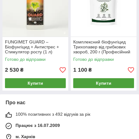
FUNGIMET GUARD –
Комплексний біофунгіцид
Біофунгіцид + Антистрес +
Трихопавер від грибкових
Стимулятор росту (1 л)
хвороб, 200 г (Професійний
запас)
Готово до відправки
Готово до відправки
2 530
1 100
₴
₴
Купити
Купити
Про нас
100% позитивних з 492 відгуків за рік
Працює з 16.07.2009
м. Харків