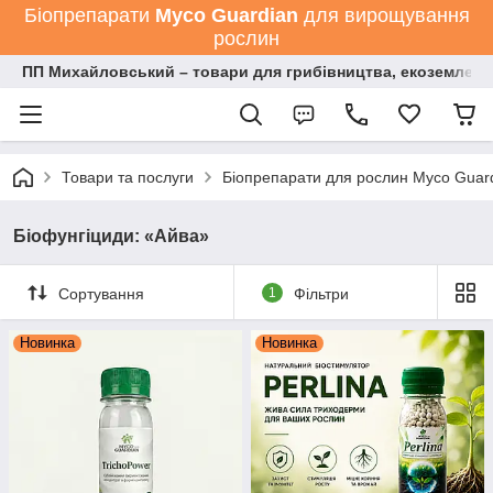
Біопрепарати
Мyco Guardian
для вирощування
рослин
ПП Михайловський – товари для грибівництва, екоземлеро
Товари та послуги
Біопрепарати для рослин Myco Guard
Біофунгіциди: «Айва»
Сортування
1
Фільтри
Новинка
Новинка