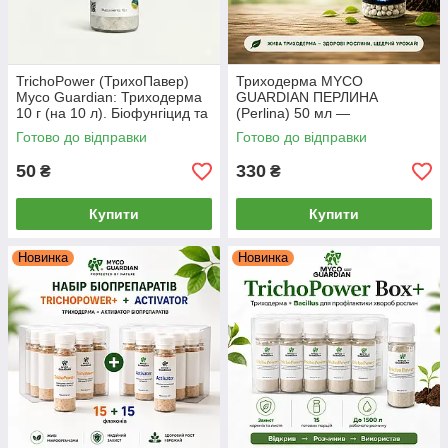
TrichoPower (ТрихоПавер)
Триходерма MYCO
Myco Guardian: Триходерма
GUARDIAN ПЕРЛИНА
10 г (на 10 л). Біофунгіцид та
(Perlina) 50 мл —
укорінювач
біофунгіцид-концентрат,
Готово до відправки
Готово до відправки
стимулятор, антистресант
50
330
₴
₴
Купити
Купити
Новинка
Новинка