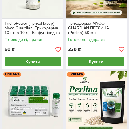
TrichoPower (ТрихоПавер)
Триходерма MYCO
Myco Guardian: Триходерма
GUARDIAN ПЕРЛИНА
10 г (на 10 л). Біофунгіцид та
(Perlina) 50 мл —
укорінювач
біофунгіцид-концентрат,
Готово до відправки
Готово до відправки
стимулятор, антистресант
50
330
₴
₴
Купити
Купити
Новинка
Новинка