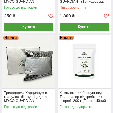
MYCO GUARDIAN
GUARDIAN - (Триходерма,
Бактерія, Прилипач)
Готово до відправки
Під замовлення
250
1 800
₴
₴
Купити
Купити
Новинка
Новинка
Триходерма Харцианум в
Комплексний біофунгіцид
гранулах, біофунгіцид 4 л,
Трихопавер від грибкових
MYCO GUARDIAN
хвороб, 200 г (Професійний
запас)
Готово до відправки
Готово до відправки