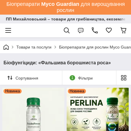
Біопрепарати
Мyco Guardian
для вирощування
рослин
ПП Михайловський – товари для грибівництва, екоземлеро
Товари та послуги
Біопрепарати для рослин Myco Guard
Біофунгіциди: «Фальшива борошниста роса»
Сортування
1
Фільтри
Новинка
Новинка