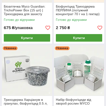
Біоаптечка Myco Guardian:
Біофунгіцид Триходерма
TrichoPower Box (15 шт) |
ПЕРЛИНА (потужний
Триходерма для захисту
концентрат 70 г на 1 гектар)
рослин від грибкових хвороб |
– MYCO GUARDIAN,
Готово до відправки
Готово до відправки
1 фл = 1 обробка на 10 л
укорінювач та стимулятор
675
2 750
₴/упаковка
₴
Купити
Купити
Новинка
Новинка
Триходерма Харціанум в
Набір біофунгіциди від
гранулах, біофунгіцид 0.5 л,
хвороб рослин MYCO