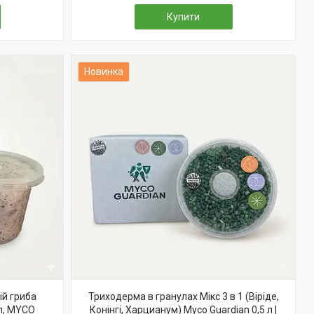
Купити
Новинка
ій гриба
Триходерма в гранулах Мікс 3 в 1 (Віріде,
 л, MYCO
Конінгі, Харцианум) Myco Guardian 0,5 л |