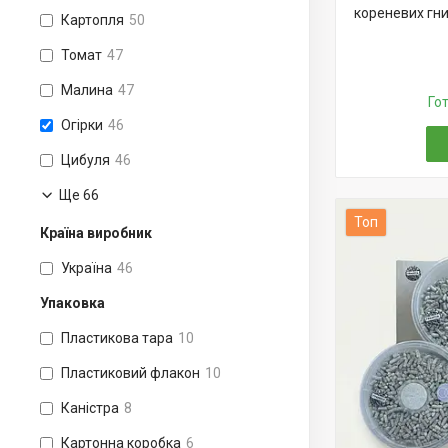
кореневих гн
Картопля
50
Томат
47
Малина
47
Го
Огірки
46
Цибуля
46
Ще 66
Топ
Країна виробник
Україна
46
Упаковка
Пластикова тара
10
Пластиковий флакон
10
Каністра
8
Картонна коробка
6