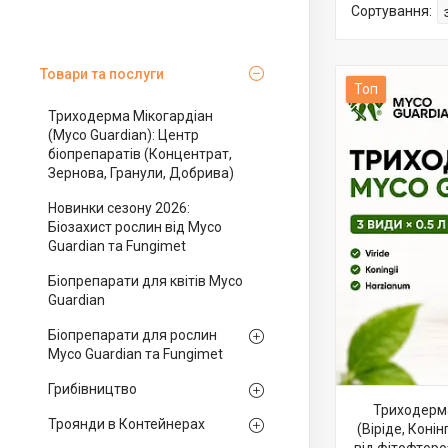
Товари та послуги
Топ
Триходерма Мікогардіан
(Myco Guardian): Центр
біопрепаратів (Концентрат,
Зернова, Гранули, Добрива)
Новинки сезону 2026:
Біозахист рослин від Myco
Guardian та Fungimet
Біопрепарати для квітів Myco
Guardian
Біопрепарати для рослин
Myco Guardian та Fungimet
Грибівництво
Триходерма
Троянди в Контейнерах
(Віріде, Коні