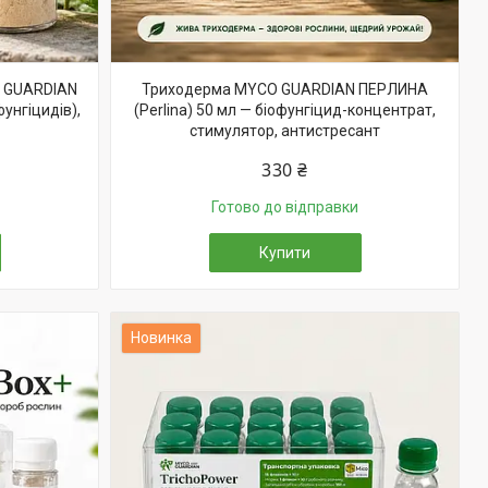
O GUARDIAN
Триходерма MYCO GUARDIAN ПЕРЛИНА
унгіцидів),
(Perlina) 50 мл — біофунгіцид-концентрат,
стимулятор, антистресант
330 ₴
Готово до відправки
Купити
Новинка