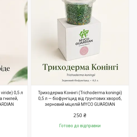
iride) 0,5 л
Триходерма Конінгі (Trichoderma koningii)
а гнилей,
0,5 л — біофунгіцид від ґрунтових хвороб,
ARDIAN
зерновий міцелій MYCO GUARDIAN
250 ₴
Готово до відправки