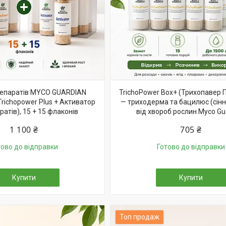
репаратів MYCO GUARDIAN
TrichoPower Box+ (Трихопавер 
richopower Plus + Активатор
— триходерма та бацилюс (сінн
ратів), 15 + 15 флаконів
від хвороб рослин Myco Gu
1 100 ₴
705 ₴
тово до відправки
Готово до відправки
Купити
Купити
Топ продаж