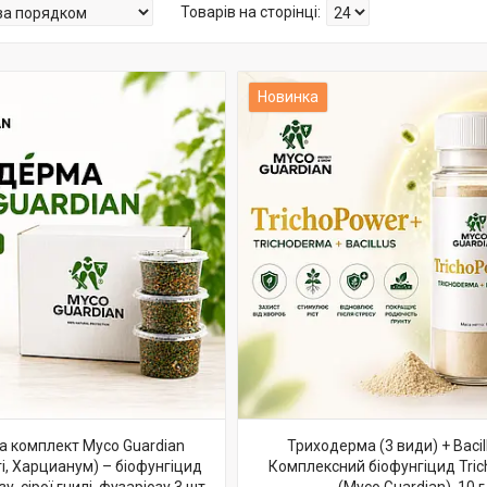
Новинка
 комплект Myco Guardian
Триходерма (3 види) + Bacill
нгі, Харцианум) – біофунгіцид
Комплексний біофунгіцид Tri