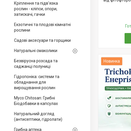
від фітофтороз
Кріплення та підв'язка
рослин - кліпси, опори,
затискачі, гачки
Екзотичні та плодові кімнатні
Го
рослини
Садові аксесуари та горщики
Натуральні смаколики
Безвірусна розсада та
Новинка
саджанці полуниці
Гідропоніка: системи та
обладнання для
вирощування рослин
Myco Chitosan: Грибні
Біодобавки в капсулах
Натуральний догляд
(антисептики, гідролати)
Грибна аптека