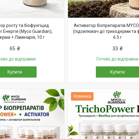
ор росту та біофунгіцид
Активатор біопрепаратів MYC
r Енергія (Myco Guardian),
(підсилювач дії триходерми та ф
рма + Ламінарія, 10 г
6.5 г
65 ₴
33 ₴
тово до відправки
Готово до відправки
Купити
Купити
Новинка