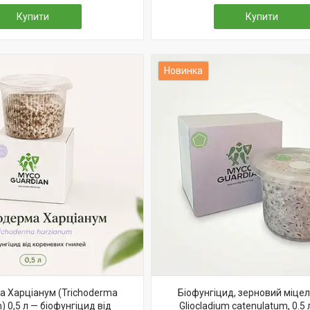
Купити
Купити
Новинка
 Харціанум (Trichoderma
Біофунгіцид, зерновий міцел
) 0,5 л — біофунгіцид від
Gliocladium catenulatum, 0.5