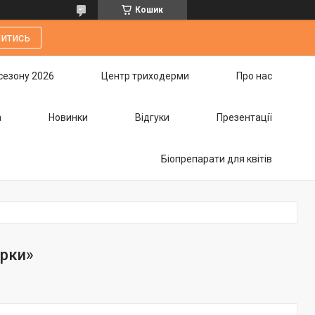
Кошик
итись
сезону 2026
Центр триходерми
Про нас
а
Новинки
Відгуки
Презентації
Біопрепарати для квітів
ірки»