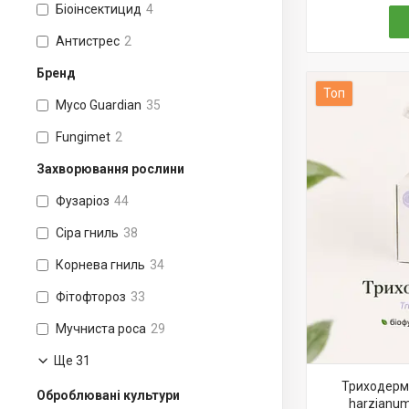
Біоінсектицид
4
Антистрес
2
Бренд
Топ
Myco Guardian
35
Fungimet
2
Захворювання рослини
Фузаріоз
44
Сіра гниль
38
Корнева гниль
34
Фітофтороз
33
Муч­нис­та ро­са
29
Ще 31
Триходерма
Оброблювані культури
harzianum