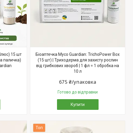
Плюс) 15 шт
Біоаптечка Myco Guardian: TrichoPower Box
а паличка)
(15 шт) | Триходерма для захисту рослин
ardian
від грибкових хвороб | 1 фл = 1 обробка на
10 л
675 ₴/упаковка
Готово до відправки
Купити
Топ