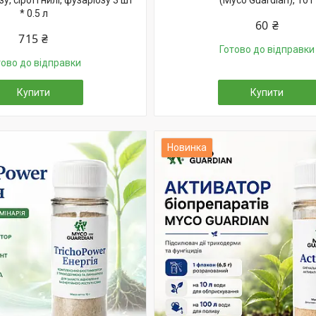
у, сірої гнилі, фузаріозу 3 шт
(Myco Guardian), 10 г
* 0.5 л
60 ₴
715 ₴
Готово до відправки
тово до відправки
Купити
Купити
Новинка