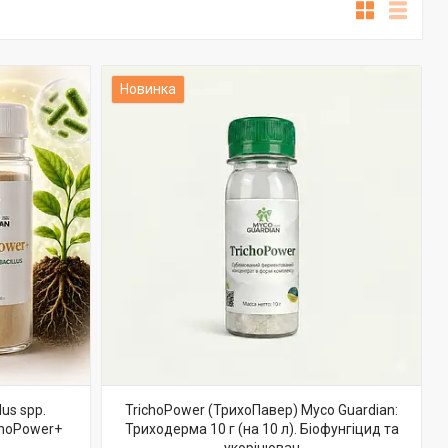
Новинка
us spp.
TrichoPower (ТрихоПавер) Myco Guardian:
choPower+
Триходерма 10 г (на 10 л). Біофунгіцид та