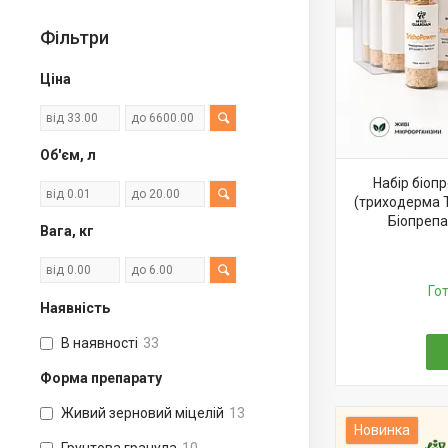
Фільтри
Ціна
Об'єм, л
Набір біоп
(триходерма T
Біопрепа
Вага, кг
Го
Наявність
В наявності
33
Форма препарату
Живий зерновий міцелій
13
Новинка