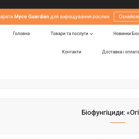
парати
Мyco Guardian
для вирощування рослин
Ознайом
Головна
Товари та послуги
Новинки Біо
Контакти
Доставка i оплат
Біофунгіциди: «Ог