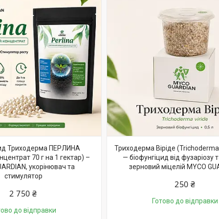
цид Триходерма ПЕРЛИНА
Триходерма Віріде (Trichoderma v
центрат 70 г на 1 гектар) –
— біофунгіцид від фузаріозу т
ARDIAN, укорінювач та
зерновий міцелій MYCO GU
стимулятор
250 ₴
2 750 ₴
Готово до відправки
тово до відправки