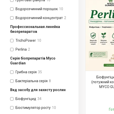
Грунтова гранула
10
Водорозчинний порошок
10
Водорозчинний концентрат
2
Профессиональная линейка
биопрепаратов
TrichoPower
10
Perlina
2
Серія біопрепаратів Myco
Guardian
Грибна серія
35
Біофунгі
Бактеріальна серія
8
(потужний кон
MYCO GU
Вид засобу для захисту рослин
Біофунгіцид
34
Біостимулятор росту
10
Го