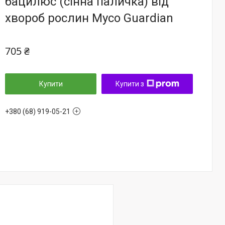
бацилюс (сінна паличка) від
хвороб рослин Myco Guardian
705 ₴
Купити
Купити з
+380 (68) 919-05-21