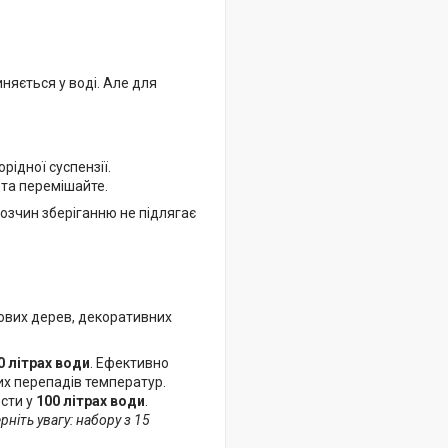
няється у воді. Але для
ідної суспензії.
 та перемішайте.
розчин зберіганню не підлягає
дових дерев, декоративних
0 літрах води
. Ефективно
их перепадів температур.
ести у
100 літрах води
.
рніть увагу: набору з 15