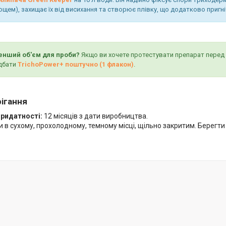
щем), захищає їх від висихання та створює плівку, що додатково пригні
енший об'єм для проби?
Якщо ви хочете протестувати препарат перед 
дбати
TrichoPower+ поштучно (1 флакон)
.
ігання
придатності:
12 місяців з дати виробництва.
и в сухому, прохолодному, темному місці, щільно закритим. Берегти 