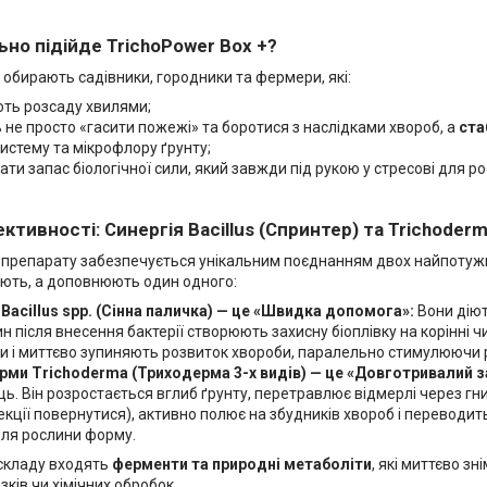
ьно підійде TrichoPower Box +?
обирають садівники, городники та фермери, які:
ть розсаду хвилями;
 не просто «гасити пожежі» та боротися з наслідками хвороб, а
ста
истему та мікрофлору ґрунту;
ати запас біологічної сили, який завжди під рукою у стресові для р
ктивності: Синергія Bacillus (Спринтер) та Trichode
 препарату забезпечується унікальним поєднанням двох найпотужн
ують, а доповнюють один одного:
 Bacillus spp. (Сінна паличка) — це «Швидка допомога»:
Вони діют
ин після внесення бактерії створюють захисну біоплівку на корінні ч
и і миттєво зупиняють розвиток хвороби, паралельно стимулюючи р
рми Trichoderma (Триходерма 3-х видів) — це «Довготривалий з
. Він розростається вглиб ґрунту, перетравлює відмерлі через гн
кції повернутися), активно полює на збудників хвороб і переводит
для рослини форму.
 складу входять
ферменти та природні метаболіти
, які миттєво зн
зків чи хімічних обробок.