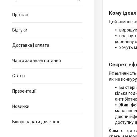
Кому ідеал
Про нас
Цей комплекс 
Відгуки
вирощую
прагнуть
кореневу с
Доставка і оплата
хочуть м
Часто задавані питання
Секрет ефе
Ефективність
Статті
які не конкур
Бактерії
Презентації
кілька год
антибіотик
Живі фо
Новинки
марафонець
даючи інфе
Біопрепарати для квітів
доступну 
Крім того, до
спеки, заморо