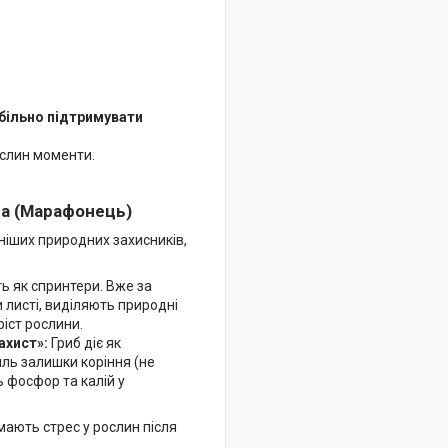
більно підтримувати
ослин моменти.
rma (Марафонець)
іших природних захисників,
ь як спринтери. Вже за
и листі, виділяють природні
іст рослини.
ахист»:
Гриб діє як
иль залишки коріння (не
ь фосфор та калій у
імають стрес у рослин після