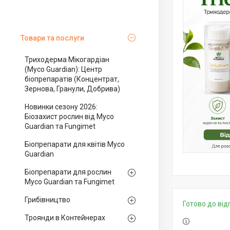
Товари та послуги
Триходерма Мікогардіан
(Myco Guardian): Центр
біопрепаратів (Концентрат,
Зернова, Гранули, Добрива)
Новинки сезону 2026:
Біозахист рослин від Myco
Guardian та Fungimet
Біопрепарати для квітів Myco
Guardian
Біопрепарати для рослин
Myco Guardian та Fungimet
Грибівництво
Готово до ві
Троянди в Контейнерах