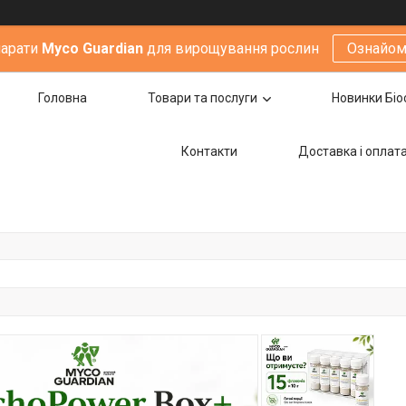
парати
Мyco Guardian
для вирощування рослин
Ознайом
Головна
Товари та послуги
Новинки Біо
Контакти
Доставка i оплат