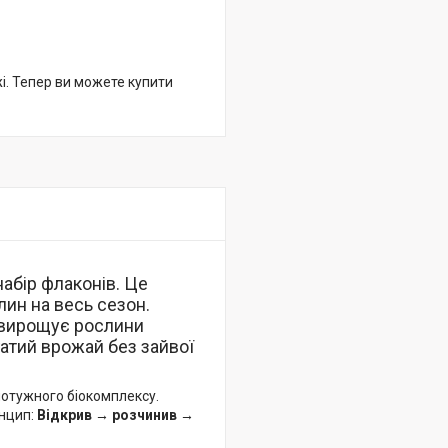
жі. Тепер ви можете купити
набір флаконів. Це
лин на весь сезон.
о вирощує рослини
гатий врожай без зайвої
потужного біокомплексу.
инцип:
Відкрив → розчинив →