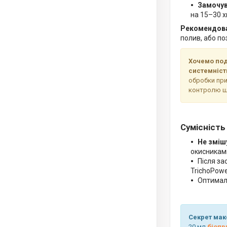
Замочув
на 15–30 х
Рекомендова
полив, або по
Хочемо по
системніст
обробки при
контролю ш
Сумісність
Не зміш
окисникам
Після за
TrichoPowe
Оптималь
Секрет мак
20 мл
біопр