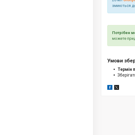
змиються до
Потрібен м
можете при
Умови збер
Термін 
Зберігат