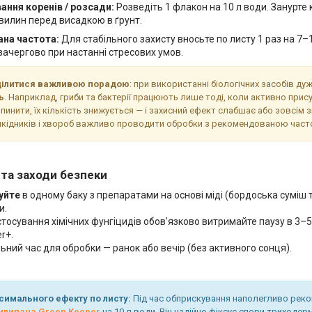
ання коренів / розсади:
Розведіть 1 флакон на 10 л води. Занурте
вилин перед висадкою в ґрунт.
на частота:
Для стабільного захисту вносьте по листу 1 раз на 7–10
зачергово при настанні стресових умов.
ділитися важливою порадою
: при використанні біологічних засобів д
ь
. Наприклад, гриби та бактерії працюють лише тоді, коли активно прис
пинити, їх кількість знижується — і захисний ефект слабшає або зовсім з
кідників і хвороб важливо проводити обробки з рекомендованою част
 та заходи безпеки
уйте
в одному баку з препаратами на основі міді (бордоська суміш 
и.
стосування хімічних фунгіцидів обов'язково витримайте паузу в 3–5
r+.
ний час для обробки — ранок або вечір (без активного сонця).
симального ефекту по листу:
Під час обприскування наполегливо рек
илипача Green Keeper
на 10 л води. Він надійно фіксує спори триходерм