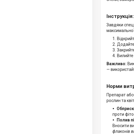
Інструкція
Завдяки спеці
максимальної
Відкрийт
Додайте
Закрийте
Вилийте 
Важливо:
Вик
— використайт
Норми вит
Препарат абсо
рослин та квіт
Обприску
проти фіто
Полив п
Вносити ви
флаконів в