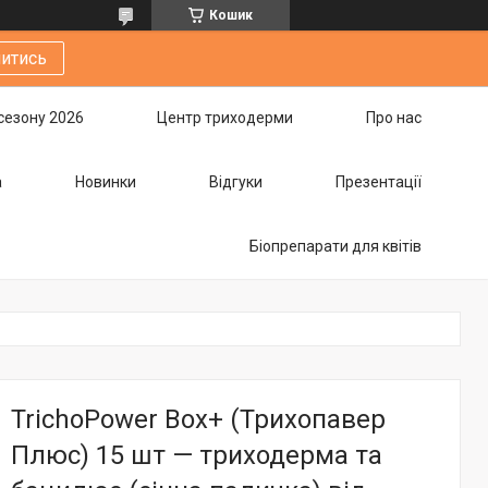
Кошик
итись
сезону 2026
Центр триходерми
Про нас
а
Новинки
Відгуки
Презентації
Біопрепарати для квітів
TrichoPower Box+ (Трихопавер
Плюс) 15 шт — триходерма та