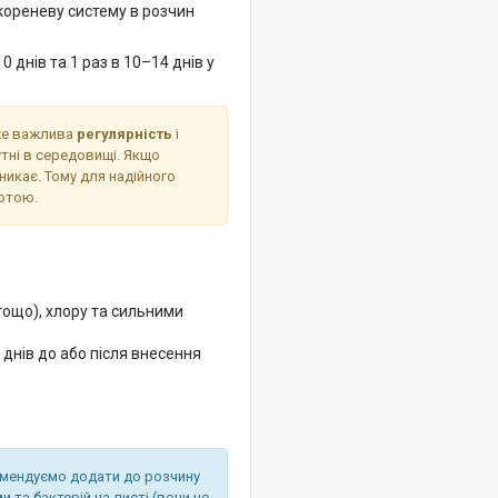
 кореневу систему в розчин
 днів та 1 раз в 10–14 днів у
уже важлива
регулярність
і
утні в середовищі. Якщо
никає. Тому для надійного
отою.
тощо), хлору та сильними
 днів до або після внесення
омендуємо додати до розчину
и та бактерій на листі (вони не