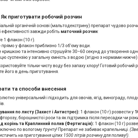
: Як приготувати робочий розчин
альній органічній основі (мальтодекстрину) препарат чудово розчи
 ефективності завжди робіть
маточний розчин
:
е 1 флакон (10 г).
 прямо у флакон приблизно 1/3 об’єму води.
 кришкою та інтенсивно струшуйте 30–60 секунд до утворення однор
цю суспензію у загальну ємність з водою (згідно з нормами нижче)
ористовуйте тільки чисту воду без запаху хлору! Готовий робочий 
е його в день приготування.
рати та способи внесення
лютно універсальний і підходить для овочів, ягід, винограду, пло
ів.
вання по листу (Захист і Антистрес):
1 флакон (10 г) розвести у
1
фторозу, борошнистої роси та як підтримка після пересадки чи різк
ід корінь та Краплинний полив (Фертигація):
1 флакон (10 г) розв
ключно по вологому ґрунту! Препарат не забиває крапельниці.
(Зве
истачить на приготування цілих 1500 літрів розчину для поливу!)
.