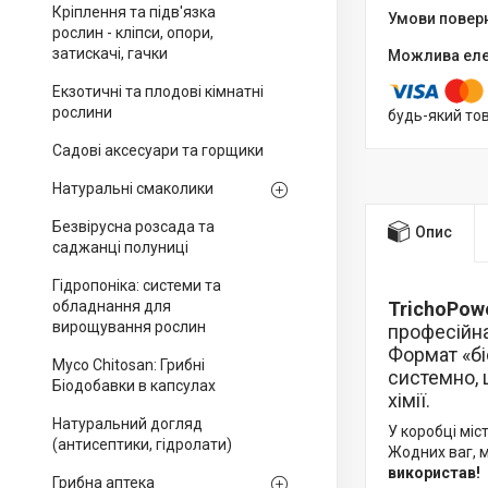
Кріплення та підв'язка
рослин - кліпси, опори,
затискачі, гачки
Екзотичні та плодові кімнатні
рослини
будь-який то
Садові аксесуари та горщики
Натуральні смаколики
Безвірусна розсада та
Опис
саджанці полуниці
Гідропоніка: системи та
обладнання для
TrichoPow
вирощування рослин
професійна
Формат «бі
Myco Chitosan: Грибні
системно, 
Біодобавки в капсулах
хімії.
Натуральний догляд
У коробці міс
(антисептики, гідролати)
Жодних ваг, 
використав!
Грибна аптека