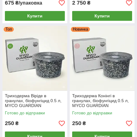
675
2 750
₴/упаковка
₴
Купити
Купити
Топ
Новинка
Триходерма Віріде в
Триходерма Конінгі в
гранулах, біофунгіцид 0.5 л,
гранулах, біофунгіцид 0.5 л,
MYCO GUARDIAN
MYCO GUARDIAN
Готово до відправки
Готово до відправки
250
250
₴
₴
Купити
Купити