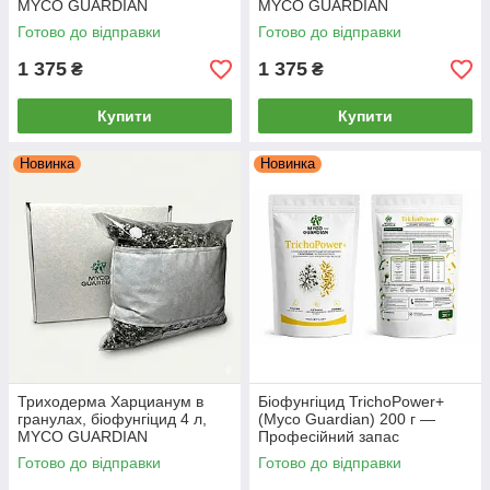
MYCO GUARDIAN
MYCO GUARDIAN
Готово до відправки
Готово до відправки
1 375
1 375
₴
₴
Купити
Купити
Новинка
Новинка
Триходерма Харцианум в
Біофунгіцид TrichoPower+
гранулах, біофунгіцид 4 л,
(Myco Guardian) 200 г —
MYCO GUARDIAN
Професійний запас
(Триходерма + Bacillus)
Готово до відправки
Готово до відправки