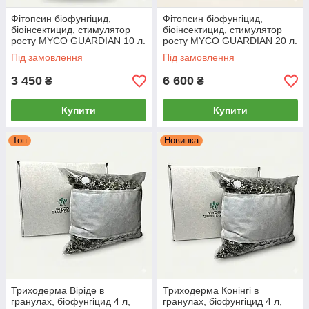
Фітопсин біофунгіцид,
Фітопсин біофунгіцид,
біоінсектицид, стимулятор
біоінсектицид, стимулятор
росту MYCO GUARDIAN 10 л.
росту MYCO GUARDIAN 20 л.
Під замовлення
Під замовлення
3 450
6 600
₴
₴
Купити
Купити
Топ
Новинка
Триходерма Віріде в
Триходерма Конінгі в
гранулах, біофунгіцид 4 л,
гранулах, біофунгіцид 4 л,