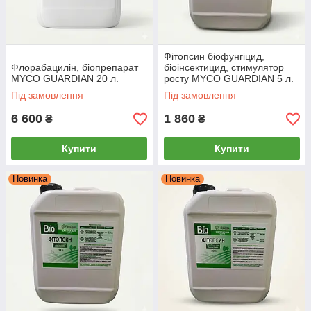
Фітопсин біофунгіцид,
Флорабацилін, біопрепарат
біоінсектицид, стимулятор
MYCO GUARDIAN 20 л.
росту MYCO GUARDIAN 5 л.
Під замовлення
Під замовлення
6 600
1 860
₴
₴
Купити
Купити
Новинка
Новинка