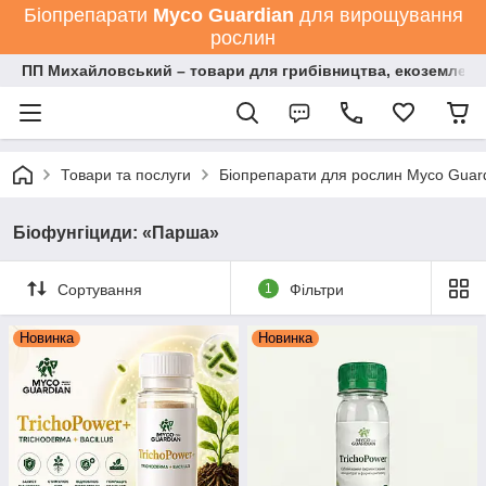
Біопрепарати
Мyco Guardian
для вирощування
рослин
ПП Михайловський – товари для грибівництва, екоземлеро
Товари та послуги
Біопрепарати для рослин Myco Guard
Біофунгіциди: «Парша»
Сортування
1
Фільтри
Новинка
Новинка