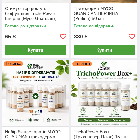
Стимулятор росту та
Триходерма MYCO
біофунгіцид TrichoPower
GUARDIAN ПЕРЛИНА
Енергія (Myco Guardian),
(Perlina) 50 мл —
Триходерма + Ламінарія, 10 г
біофунгіцид-концентрат,
Готово до відправки
Готово до відправки
стимулятор, антистресант
65
330
₴
₴
Купити
Купити
Новинка
Новинка
Набір біопрепаратів MYCO
TrichoPower Box+
GUARDIAN (триходерма
(Трихопавер Плюс) 15 шт —