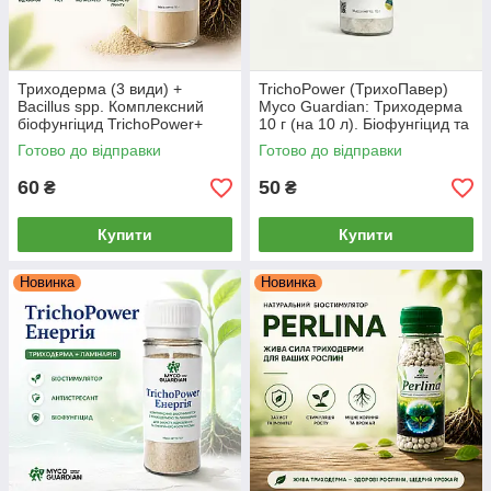
Триходерма (3 види) +
TrichoPower (ТрихоПавер)
Bacillus spp. Комплексний
Myco Guardian: Триходерма
біофунгіцид TrichoPower+
10 г (на 10 л). Біофунгіцид та
(Myco Guardian), 10 г
укорінювач
Готово до відправки
Готово до відправки
60
50
₴
₴
Купити
Купити
Новинка
Новинка