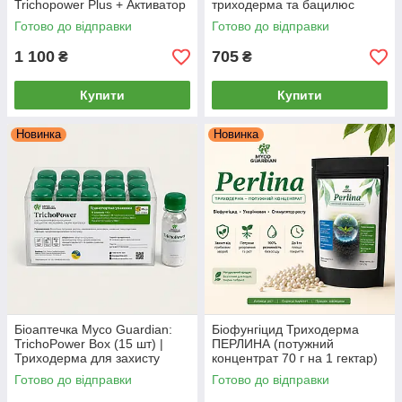
Trichopower Plus + Активатор
триходерма та бацилюс
Біопрепаратів), 15 + 15
(сінна паличка) від хвороб
Готово до відправки
Готово до відправки
флаконів
рослин Myco Guardian
1 100
705
₴
₴
Купити
Купити
Новинка
Новинка
Біоаптечка Myco Guardian:
Біофунгіцид Триходерма
TrichoPower Box (15 шт) |
ПЕРЛИНА (потужний
Триходерма для захисту
концентрат 70 г на 1 гектар)
рослин від грибкових хвороб |
– MYCO GUARDIAN,
Готово до відправки
Готово до відправки
1 фл = 1 обробка на 10 л
укорінювач та стимулятор