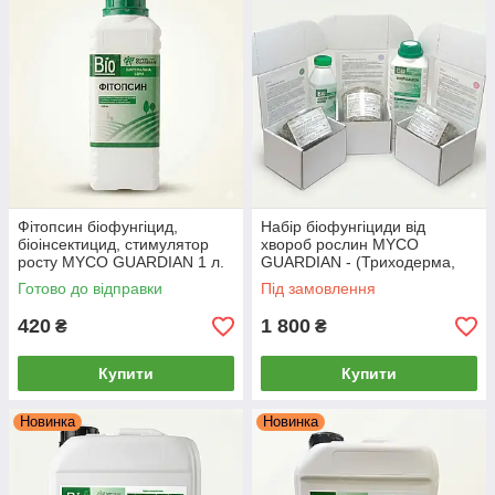
Фітопсин біофунгіцид,
Набір біофунгіциди від
біоінсектицид, стимулятор
хвороб рослин MYCO
росту MYCO GUARDIAN 1 л.
GUARDIAN - (Триходерма,
Бактерія, Прилипач)
Готово до відправки
Під замовлення
420
1 800
₴
₴
Купити
Купити
Новинка
Новинка