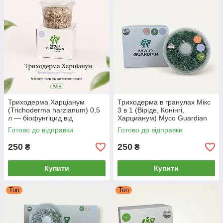
Триходерма Харціанум
Триходерма в гранулах Мікс
(Trichoderma harzianum) 0,5
3 в 1 (Віріде, Конінгі,
л — біофунгіцид від
Харцианум) Myco Guardian
кореневих гнилей, зерновий
0,5 л | Біофунгіцид для
Готово до відправки
Готово до відправки
міцелій MYCO GUARDIAN
обробки ґрунту (1.25 сотки)
250
250
₴
₴
Купити
Купити
Топ
Топ