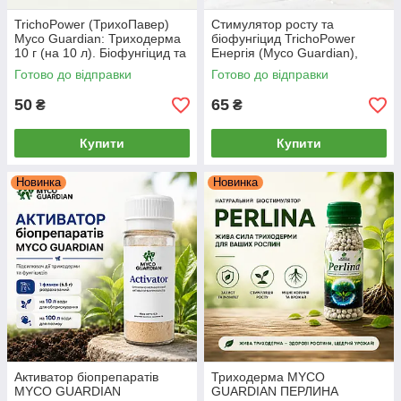
TrichoPower (ТрихоПавер)
Стимулятор росту та
Myco Guardian: Триходерма
біофунгіцид TrichoPower
10 г (на 10 л). Біофунгіцид та
Енергія (Myco Guardian),
укорінювач
Триходерма + Ламінарія, 10 г
Готово до відправки
Готово до відправки
50
65
₴
₴
Купити
Купити
Новинка
Новинка
Активатор біопрепаратів
Триходерма MYCO
MYCO GUARDIAN
GUARDIAN ПЕРЛИНА