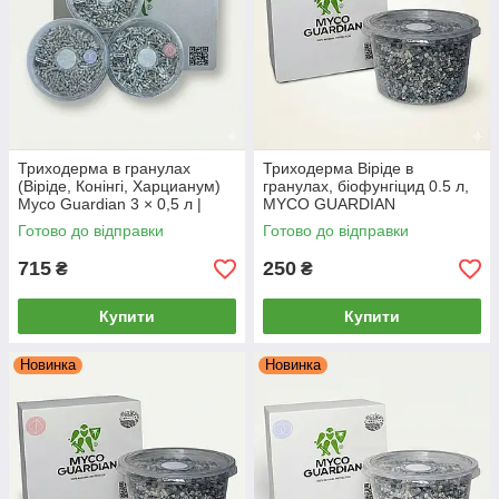
Триходерма в гранулах
Триходерма Віріде в
(Віріде, Конінгі, Харцианум)
гранулах, біофунгіцид 0.5 л,
Myco Guardian 3 × 0,5 л |
MYCO GUARDIAN
Біофунгіцид для захисту
Готово до відправки
Готово до відправки
рослин і ґрунту
715
250
₴
₴
Купити
Купити
Новинка
Новинка