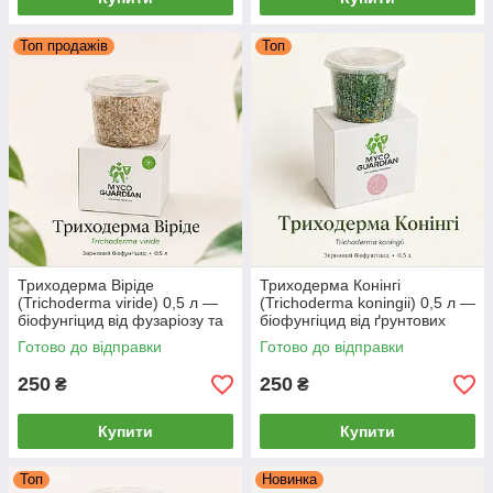
Топ продажів
Топ
Триходерма Віріде
Триходерма Конінгі
(Trichoderma viride) 0,5 л —
(Trichoderma koningii) 0,5 л —
біофунгіцид від фузаріозу та
біофунгіцид від ґрунтових
гнилей, зерновий міцелій
хвороб, зерновий міцелій
Готово до відправки
Готово до відправки
MYCO GUARDIAN
MYCO GUARDIAN
250
250
₴
₴
Купити
Купити
Топ
Новинка