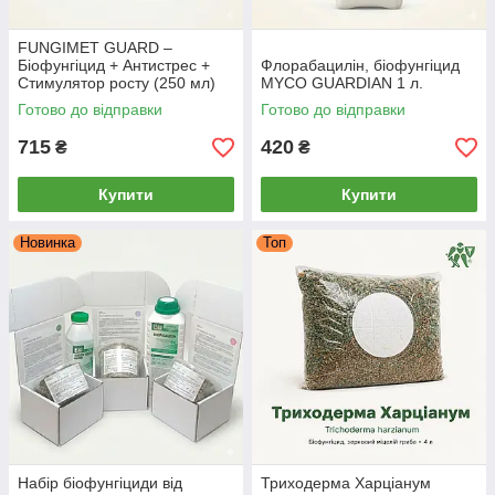
FUNGIMET GUARD –
Біофунгіцид + Антистрес +
Флорабацилін, біофунгіцид
Стимулятор росту (250 мл)
MYCO GUARDIAN 1 л.
Готово до відправки
Готово до відправки
715
420
₴
₴
Купити
Купити
Новинка
Топ
Набір біофунгіциди від
Триходерма Харціанум