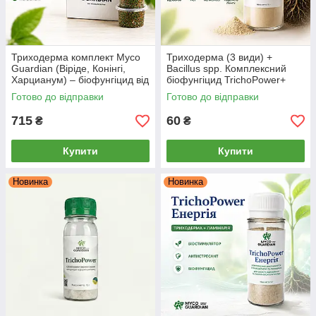
Триходерма комплект Myco
Триходерма (3 види) +
Guardian (Віріде, Конінгі,
Bacillus spp. Комплексний
Харцианум) – біофунгіцид від
біофунгіцид TrichoPower+
фітофторозу, сірої гнилі,
(Myco Guardian), 10 г
Готово до відправки
Готово до відправки
фузаріозу 3 шт * 0.5 л
715
60
₴
₴
Купити
Купити
Новинка
Новинка