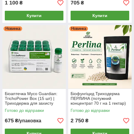
1 100
705
₴
₴
Купити
Купити
Новинка
Новинка
Біоаптечка Myco Guardian:
Біофунгіцид Триходерма
TrichoPower Box (15 шт) |
ПЕРЛИНА (потужний
Триходерма для захисту
концентрат 70 г на 1 гектар)
рослин від грибкових хвороб |
– MYCO GUARDIAN,
Готово до відправки
Готово до відправки
1 фл = 1 обробка на 10 л
укорінювач та стимулятор
675
2 750
₴/упаковка
₴
Купити
Купити