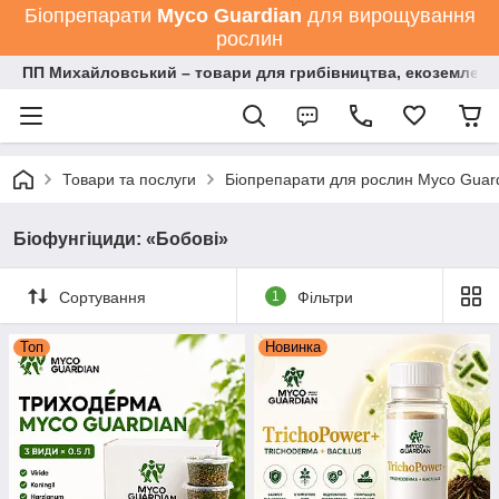
Біопрепарати
Мyco Guardian
для вирощування
рослин
ПП Михайловський – товари для грибівництва, екоземлеро
Товари та послуги
Біопрепарати для рослин Myco Guard
Біофунгіциди: «Бобові»
Сортування
1
Фільтри
Топ
Новинка