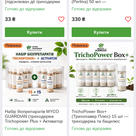
(підсилювач дії триходерми
(Perlina) 50 мл —
та фунгіцидів), 6.5 г
біофунгіцид-концентрат,
Готово до відправки
Готово до відправки
стимулятор, антистресант
33
330
₴
₴
Купити
Купити
Новинка
Новинка
Набір біопрепаратів MYCO
TrichoPower Box+
GUARDIAN (триходерма
(Трихопавер Плюс) 15 шт —
Trichopower Plus + Активатор
триходерма та бацилюс
Біопрепаратів), 15 + 15
(сінна паличка) від хвороб
Готово до відправки
Готово до відправки
флаконів
рослин Myco Guardian