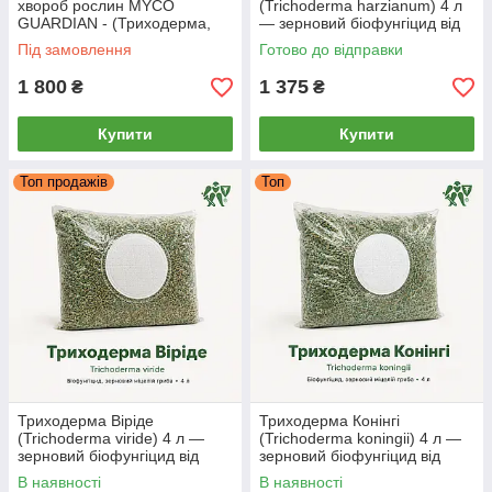
хвороб рослин MYCO
(Trichoderma harzianum) 4 л
GUARDIAN - (Триходерма,
— зерновий біофунгіцид від
Бактерія, Прилипач)
кореневих гнилей, MYCO
Під замовлення
Готово до відправки
GUARDIAN
1 800
1 375
₴
₴
Купити
Купити
Топ продажів
Топ
Триходерма Віріде
Триходерма Конінгі
(Trichoderma viride) 4 л —
(Trichoderma koningii) 4 л —
зерновий біофунгіцид від
зерновий біофунгіцид від
фузаріозу та гнилей, MYCO
ґрунтових хвороб і для
В наявності
В наявності
GUARDIAN
розвитку коренів, MYCO