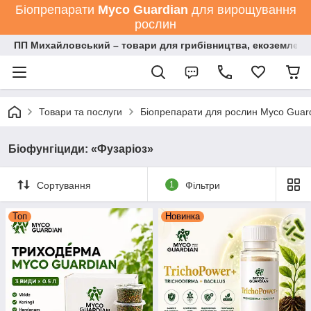
Біопрепарати
Мyco Guardian
для вирощування
рослин
ПП Михайловський – товари для грибівництва, екоземлеро
Товари та послуги
Біопрепарати для рослин Myco Guard
Біофунгіциди: «Фузаріоз»
Сортування
1
Фільтри
Топ
Новинка