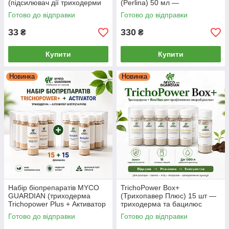
(підсилювач дії триходерми
(Perlina) 50 мл —
та фунгіцидів), 6.5 г
біофунгіцид-концентрат,
Готово до відправки
Готово до відправки
стимулятор, антистресант
33
330
₴
₴
Купити
Купити
Новинка
Новинка
Набір біопрепаратів MYCO
TrichoPower Box+
GUARDIAN (триходерма
(Трихопавер Плюс) 15 шт —
Trichopower Plus + Активатор
триходерма та бацилюс
Біопрепаратів), 15 + 15
(сінна паличка) від хвороб
Готово до відправки
Готово до відправки
флаконів
рослин Myco Guardian