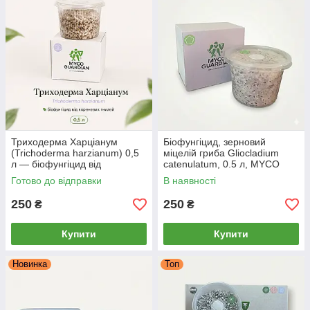
Триходерма Харціанум
Біофунгіцид, зерновий
(Trichoderma harzianum) 0,5
міцелій гриба Gliocladium
л — біофунгіцид від
catenulatum, 0.5 л, MYCO
кореневих гнилей, зерновий
GUARDIAN
Готово до відправки
В наявності
міцелій MYCO GUARDIAN
250
250
₴
₴
Купити
Купити
Новинка
Топ