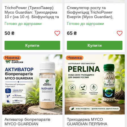
TrichoPower (ТрихоПавер)
Стимулятор росту та
Myco Guardian: Триходерма
біофунгіцид TrichoPower
10 г (на 10 л). Біофунгіцид та
Енергія (Myco Guardian),
укорінювач
Триходерма + Ламінарія, 10 г
Готово до відправки
Готово до відправки
50
65
₴
₴
Купити
Купити
Новинка
Новинка
Активатор біопрепаратів
Триходерма MYCO
MYCO GUARDIAN
GUARDIAN ПЕРЛИНА