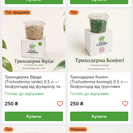
Топ продажів
Топ
Триходерма Віріде
Триходерма Конінгі
(Trichoderma viride) 0,5 л —
(Trichoderma koningii) 0,5 л —
біофунгіцид від фузаріозу та
біофунгіцид від ґрунтових
гнилей, зерновий міцелій
хвороб, зерновий міцелій
Готово до відправки
Готово до відправки
MYCO GUARDIAN
MYCO GUARDIAN
250
250
₴
₴
Купити
Купити
Топ
Новинка