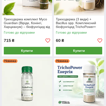
Триходерма комплект Myco
Триходерма (3 види) +
Guardian (Віріде, Конінгі,
Bacillus spp. Комплексний
Харцианум) – біофунгіцид від
біофунгіцид TrichoPower+
фітофторозу, сірої гнилі,
(Myco Guardian), 10 г
Готово до відправки
Готово до відправки
фузаріозу 3 шт * 0.5 л
715
60
₴
₴
Купити
Купити
Новинка
Новинка