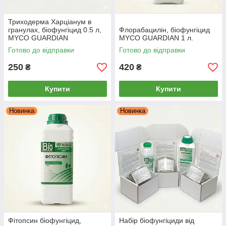
Триходерма Харціанум в
гранулах, біофунгіцид 0.5 л,
Флорабацилін, біофунгіцид
MYCO GUARDIAN
MYCO GUARDIAN 1 л.
Готово до відправки
Готово до відправки
250
420
₴
₴
Купити
Купити
Новинка
Новинка
Фітопсин біофунгіцид,
Набір біофунгіциди від