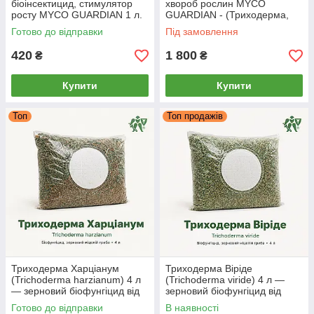
біоінсектицид, стимулятор
хвороб рослин MYCO
росту MYCO GUARDIAN 1 л.
GUARDIAN - (Триходерма,
Бактерія, Прилипач)
Готово до відправки
Під замовлення
420
1 800
₴
₴
Купити
Купити
Топ
Топ продажів
Триходерма Харціанум
Триходерма Віріде
(Trichoderma harzianum) 4 л
(Trichoderma viride) 4 л —
— зерновий біофунгіцид від
зерновий біофунгіцид від
кореневих гнилей, MYCO
фузаріозу та гнилей, MYCO
Готово до відправки
В наявності
GUARDIAN
GUARDIAN