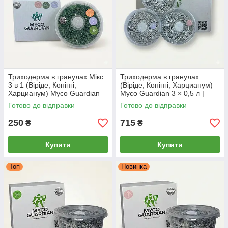
Триходерма в гранулах Мікс
Триходерма в гранулах
3 в 1 (Віріде, Конінгі,
(Віріде, Конінгі, Харцианум)
Харцианум) Myco Guardian
Myco Guardian 3 × 0,5 л |
0,5 л | Біофунгіцид для
Біофунгіцид для захисту
Готово до відправки
Готово до відправки
обробки ґрунту (1.25 сотки)
рослин і ґрунту
250
715
₴
₴
Купити
Купити
Топ
Новинка