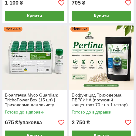
1 100
705
₴
₴
Купити
Купити
Новинка
Новинка
Біоаптечка Myco Guardian:
Біофунгіцид Триходерма
TrichoPower Box (15 шт) |
ПЕРЛИНА (потужний
Триходерма для захисту
концентрат 70 г на 1 гектар)
рослин від грибкових хвороб |
– MYCO GUARDIAN,
Готово до відправки
Готово до відправки
1 фл = 1 обробка на 10 л
укорінювач та стимулятор
675
2 750
₴/упаковка
₴
Купити
Купити