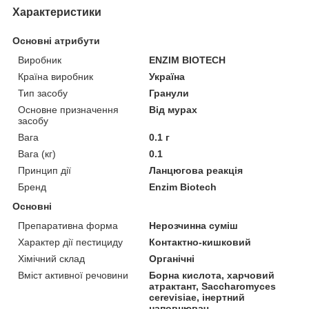
Характеристики
Основні атрибути
Виробник
ENZIM BIOTECH
Країна виробник
Україна
Тип засобу
Гранули
Основне призначення
Від мурах
засобу
Вага
0.1 г
Вага (кг)
0.1
Принцип дії
Ланцюгова реакція
Бренд
Enzim Biotech
Основні
Препаративна форма
Нерозчинна суміш
Характер дії пестициду
Контактно-кишковий
Хімічний склад
Органічні
Вміст активної речовини
Борна кислота, харчовий
атрактант, Saccharomyces
cerevisiae, інертний
наповнювач