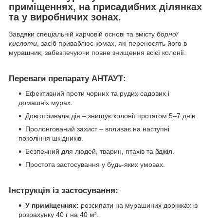
приміщеннях, на присадибних ділянках
та у виробничих зонах.
Завдяки спеціальній харчовій основі та вмісту
борної
кислоти
, засіб приваблює комах, які переносять його в
мурашник, забезпечуючи повне знищення всієї колонії.
Переваги препарату АНТАУТ:
Ефективний проти чорних та рудих садових і
домашніх мурах.
Довготривала дія – знищує колонії протягом 5–7 днів.
Пролонгований захист – впливає на наступні
покоління шкідників.
Безпечний для людей, тварин, птахів та бджіл.
Простота застосування у будь-яких умовах.
Інструкція із застосування:
У приміщеннях:
розсипати на мурашиних доріжках із
розрахунку 40 г на 40 м².