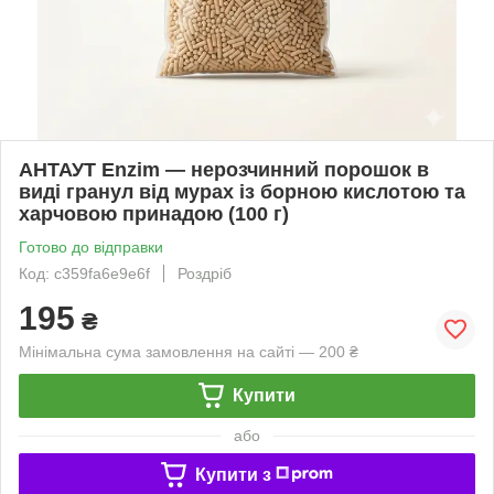
АНТАУТ Enzim — нерозчинний порошок в
виді гранул від мурах із борною кислотою та
харчовою принадою (100 г)
Готово до відправки
Код: c359fa6e9e6f
Роздріб
195
₴
Мінімальна сума замовлення на сайті — 200 ₴
Купити
або
Купити з