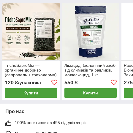
TrichoSaproMix —
Лімацид, біологічний засіб
Paec
органічне добриво
від слимаків та равликів,
Біоі
(сапропель + триходерма)
молюскоцид, 1 кг.
Захи
для оздоровлення ґрунту
попе
120
550
275
₴/упаковка
₴
1кг
слим
GUA
Купити
Купити
Про нас
100% позитивних з 495 відгуків за рік