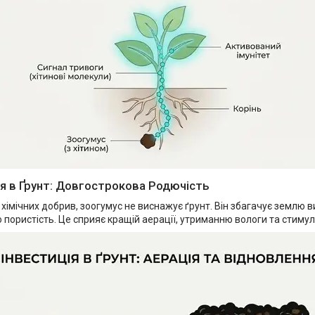
ція в Ґрунт: Довгострокова Родючість
д хімічних добрив, зоогумус не виснажує ґрунт. Він збагачує землю 
 пористість. Це сприяє кращій аерації, утриманню вологи та стимул