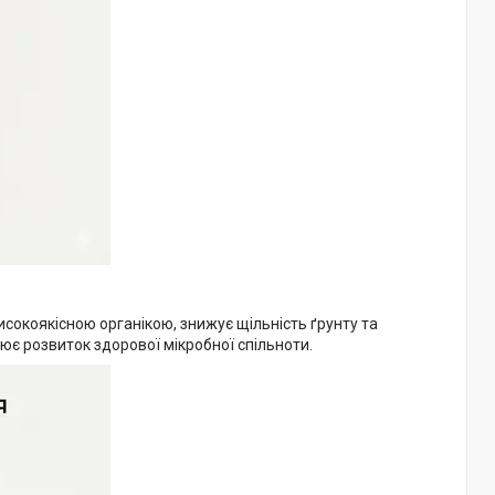
високоякісною органікою, знижує щільність ґрунту та
ює розвиток здорової мікробної спільноти.