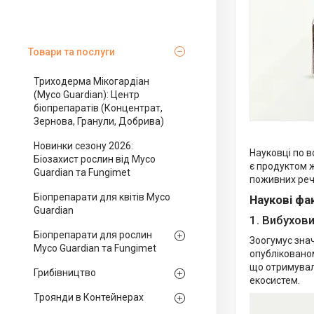
Товари та послуги
Триходерма Мікогардіан
(Myco Guardian): Центр
біопрепаратів (Концентрат,
Зернова, Гранули, Добрива)
Новинки сезону 2026:
Науковці по в
Біозахист рослин від Myco
є продуктом ж
Guardian та Fungimet
поживних реч
Біопрепарати для квітів Myco
Наукові фа
Guardian
1. Вибухови
Біопрепарати для рослин
Зоогумус знач
Myco Guardian та Fungimet
опублікованом
що отримувал
Грибівництво
екосистем.
Троянди в Контейнерах