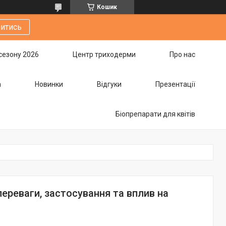
Кошик
итись
сезону 2026
Центр триходерми
Про нас
а
Новинки
Відгуки
Презентації
Біопрепарати для квітів
переваги, застосування та вплив на