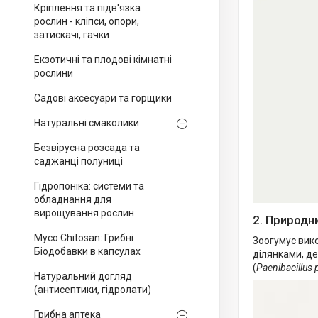
Кріплення та підв'язка
рослин - кліпси, опори,
затискачі, гачки
Екзотичні та плодові кімнатні
рослини
Садові аксесуари та горщики
Натуральні смаколики
Безвірусна розсада та
саджанці полуниці
Гідропоніка: системи та
обладнання для
вирощування рослин
2. Природн
Myco Chitosan: Грибні
Зоогумус вико
Біодобавки в капсулах
ділянками, д
(
Paenibacillus
Натуральний догляд
(антисептики, гідролати)
Грибна аптека