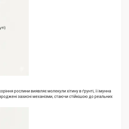
коріння рослини виявляє молекули хітину в ґрунті, її імунна
 вроджені захисні механізми, стаючи стійкішою до реальних