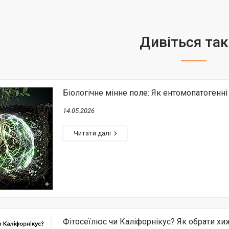
Біологічне мінне поле: Як ентомопатогенн
14.05.2026
Фітосеїлюс чи Каліфорнікус? Як обрати хи