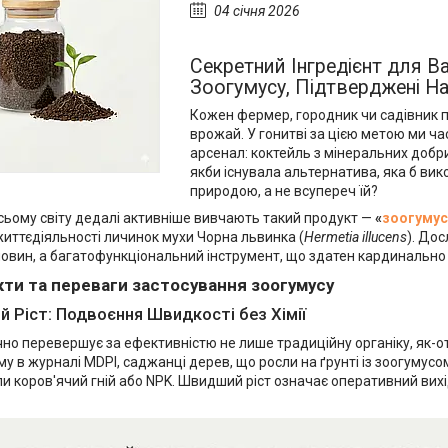
04 січня 2026
Секретний Інгредієнт для 
Зоогумусу, Підтверджені Н
Кожен фермер, городник чи садівник 
врожай. У гонитві за цією метою ми ч
арсенал: коктейль з мінеральних добри
якби існувала альтернатива, яка б вик
природою, а не всупереч їй?
сьому світу дедалі активніше вивчають такий продукт —
«
зоогумус
иттєдіяльності личинок мухи Чорна львинка (
Hermetia illucens
). До
овин, а багатофункціональний інструмент, що здатен кардинально 
кти та переваги застосування зоогумусу
й Ріст: Подвоєння Швидкості без Хімії
но перевершує за ефективністю не лише традиційну органіку, як-от 
у в журналі MDPI, саджанці дерев, що росли на ґрунті із зоогумусо
и коров'ячий гній або NPK. Швидший ріст означає оперативний вих