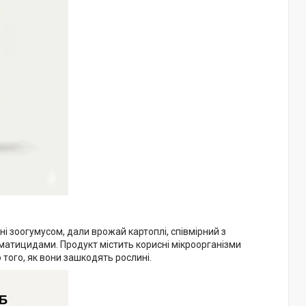
ні зоогумусом, дали врожай картоплі, співмірний з
матицидами. Продукт містить корисні мікроорганізми
о того, як вони зашкодять рослині.