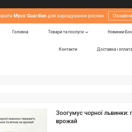
парати
Мyco Guardian
для вирощування рослин
Ознайом
Головна
Товари та послуги
Новинки Біо
Контакти
Доставка i оплат
Зоогумус чорної львинки: 
врожай