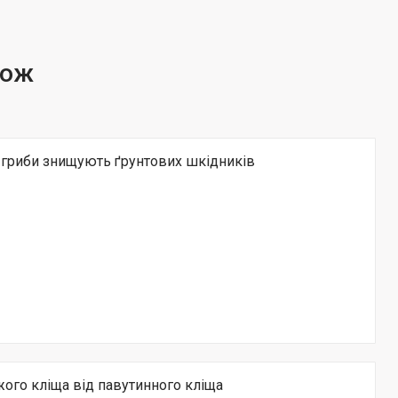
і гриби знищують ґрунтових шкідників
жого кліща від павутинного кліща