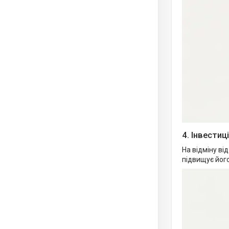
4. Інвести
На відміну ві
підвищує його