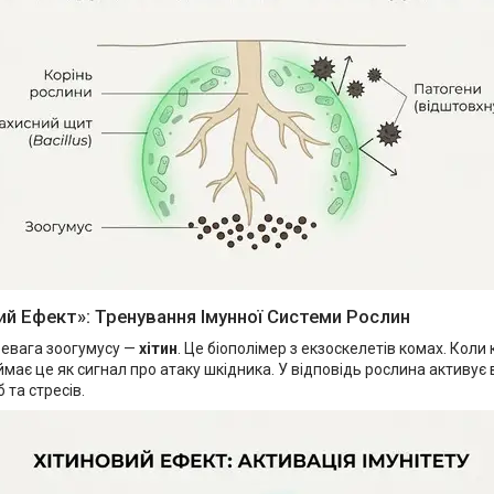
вий Ефект»: Тренування Імунної Системи Рослин
ревага зоогумусу —
хітин
. Це біополімер з екзоскелетів комах. Коли 
має це як сигнал про атаку шкідника. У відповідь рослина активує
 та стресів.