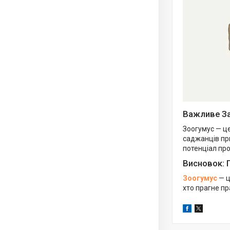
Важливе За
Зоогумус — ц
саджанців пр
потенціал про
Висновок: 
Зоогумус
— ц
хто прагне пр