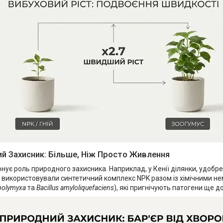
ий Захисник: Більше, Ніж Просто Живлення
нує роль природного захисника. Наприклад, у Кенії ділянки, удобре
е використовували синтетичний комплекс NPK разом із хімічними не
 polymyxa
та
Bacillus amyloliquefaciens
), які пригнічують патогени ще д