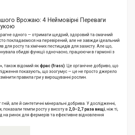
Вашого Врожаю: 4 Неймовірні Переваги
аукою
прагне одного — отримати щедрий, здоровий та смачний
асто покладаємося на перевірений, але не завжди ідеальний
в для росту та хімічних пестицидів для захисту. Але що,
онувала обидві функції одночасно, працюючи в гармонії з
»
, також відомий як
фрас (frass)
. Це органічне добриво, що
слідження показують, що зоогумус — це не просто джерело
змінити правила гри у вирощуванні рослин.
гній, але й синтетичні мінеральні добрива. У дослідженні,
м, показали темпи росту у висоту в
2,0–2,7 раза вищі
, ніж ті,
ід на ринок для фермерів та ефективне відновлення