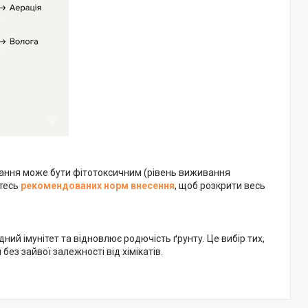
ання може бути фітотоксичним (рівень виживання
йтесь
рекомендованих норм внесення
, щоб розкрити весь
ий імунітет та відновлює родючість ґрунту. Це вибір тих,
ез зайвої залежності від хімікатів.