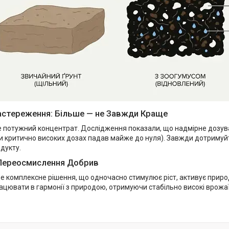
стереження: Більше — не Завжди Краще
е потужний концентрат. Дослідження показали, що надмірне дозув
и критично високих дозах падав майже до нуля). Завжди дотриму
дукту.
Переосмислення Добрив
е комплексне рішення, що одночасно стимулює ріст, активує природн
ацювати в гармонії з природою, отримуючи стабільно високі врожаї б