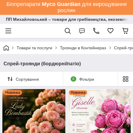
Біопрепарати
Мyco Guardian
для вирощування
рослин
ПП Михайловський – товари для грибівництва, екоземлеро
Товари та послуги
Троянди в Контейнерах
Спрей-тр
Спрей-троянди (бордюрні/патіо)
Сортування
0
Фільтри
Новинка
Новинка