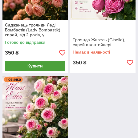
Саджанець троянди Леді
Бомбастік (Lady Bombastik),
спрей, від 2 років, у
контейнері ЗКС
Троянда Жизель (Giselle),
Готово до відправки
спрей в контейнері
350
Немає в наявності
₴
350
₴
Купити
Новинка