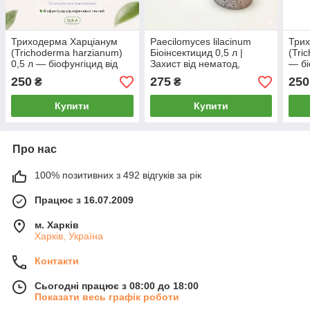
Триходерма Харціанум
Paecilomyces lilacinum
Трих
(Trichoderma harzianum)
Біоінсектицид 0,5 л |
(Tri
0,5 л — біофунгіцид від
Захист від нематод,
— бі
кореневих гнилей,
попелиці, проти яєць
фуза
250
275
250
₴
₴
зерновий міцелій MYCO
слимаків | MYCO
зерн
GUARDIAN
GUARDIAN
GUA
Купити
Купити
Про нас
100% позитивних з 492 відгуків за рік
Працює з 16.07.2009
м. Харків
Харків, Україна
Контакти
Сьогодні працює з 08:00 до 18:00
Показати весь графік роботи