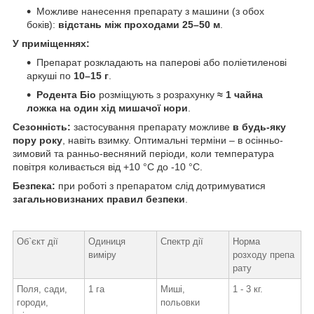
Можливе нанесення препарату з машини (з обох
боків):
відстань між проходами 25–50 м
.
У приміщеннях:
Препарат розкладають на паперові або поліетиленові
аркуші по
10–15 г
.
Родента Біо
розміщують з розрахунку
≈ 1 чайна
ложка на один хід мишачої нори
.
Сезонність:
застосування препарату можливе
в будь-яку
пору року
, навіть взимку. Оптимальні терміни – в осінньо-
зимовий та ранньо-весняний періоди, коли температура
повітря коливається від +10 °C до -10 °C.
Безпека:
при роботі з препаратом слід дотримуватися
загальновизнаних правил безпеки
.
Об`єкт дії
Одиниця
Спектр дії
Норма
виміру
розходу препа
рату
Поля, сади,
1 га
Миші,
1 - 3 кг.
городи,
польовки