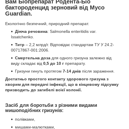
Вам Біопрепарат Родента-Біо
бактороденцид зерновий від Myco
Guardian.
Екологічно безпечний, природний препарат.
Діюча речовина
: Salmonella enteritidis var.
Issatchenko.
Титр
– 2,2 млрд/г. Відповідає стандартам ТУ У 24.2-
00717867-001:2006.
Смертельна доза
для одного гризуна залежно від
виду складає від
0,5 до 10 г
препарату.
Гризуни гинуть протягом
7-14 днів
після зараження.
Достатньо простого контакту здорового гризуна з
хворим для передачі інфекції, що в кінцевому підсумку
призводить до загибелі всієї колонії.
Засіб для боротьби з різними видами
мишоподібних гризунів:
полівками,
мишами-малютками,