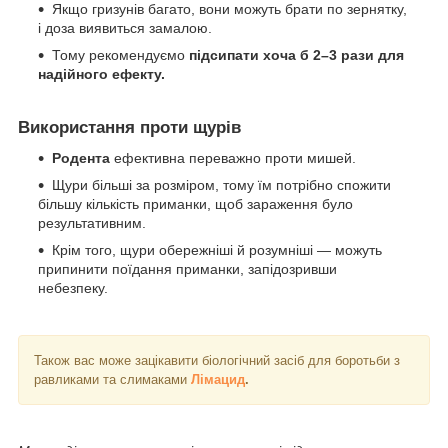
Якщо гризунів багато, вони можуть брати по зернятку,
і доза виявиться замалою.
Тому рекомендуємо
підсипати хоча б 2–3 рази для
надійного ефекту.
Використання проти щурів
Родента
ефективна переважно проти мишей.
Щури більші за розміром, тому їм потрібно спожити
більшу кількість приманки, щоб зараження було
результативним.
Крім того, щури обережніші й розумніші — можуть
припинити поїдання приманки, запідозривши
небезпеку.
Також вас може зацікавити біологічний засіб для боротьби з
равликами та слимаками
Лімацид
.