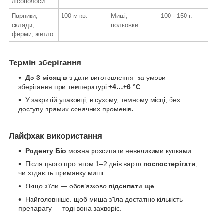
лісополоси
Парники,
100 м кв.
Миші,
100 - 150 г.
склади,
польовки
ферми, житло
Термін зберігання
До 3 місяців
з дати виготовлення за умови
зберігання при температурі
+4…+6 °C
У закритій упаковці, в сухому, темному місці, без
доступу прямих сонячних променів
.
Лайфхак використання
Роденту Біо
можна розсипати невеликими купками.
Після цього протягом 1–2 днів варто
поспостерігати
,
чи з’їдають приманку миші.
Якщо з’їли — обов’язково
підсипати ще
.
Найголовніше, щоб миша з’їла достатню кількість
препарату — тоді вона захворіє.