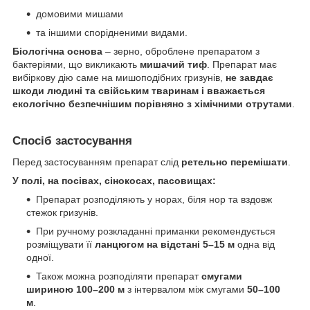
домовими мишами
та іншими спорідненими видами.
Біологічна основа
– зерно, оброблене препаратом з
бактеріями, що викликають
мишачий тиф
. Препарат має
вибіркову дію саме на мишоподібних гризунів,
не завдає
шкоди людині та свійським тваринам і вважається
екологічно безпечнішим порівняно з хімічними отрутами
.
Спосіб застосування
Перед застосуванням препарат слід
ретельно перемішати
.
У полі, на посівах, сінокосах, пасовищах:
Препарат розподіляють у норах, біля нор та вздовж
стежок гризунів.
При ручному розкладанні приманки рекомендується
розміщувати її
ланцюгом на відстані 5–15 м
одна від
одної.
Також можна розподіляти препарат
смугами
шириною 100–200 м
з інтервалом між смугами
50–100
м
.