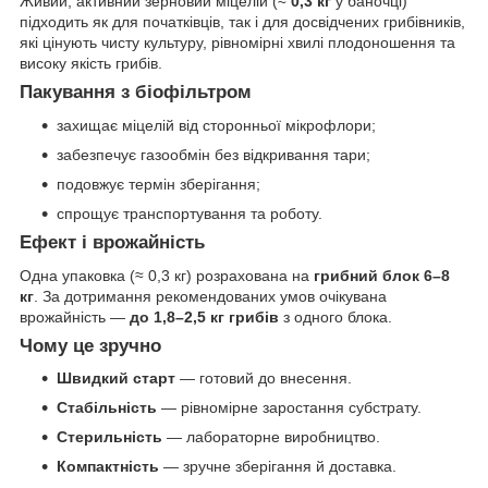
Живий, активний зерновий міцелій (≈
0,3 кг
у баночці)
підходить як для початківців, так і для досвідчених грибівників,
які цінують чисту культуру, рівномірні хвилі плодоношення та
високу якість грибів.
Пакування з біофільтром
захищає міцелій від сторонньої мікрофлори;
забезпечує газообмін без відкривання тари;
подовжує термін зберігання;
спрощує транспортування та роботу.
Ефект і врожайність
Одна упаковка (≈ 0,3 кг) розрахована на
грибний блок 6–8
кг
. За дотримання рекомендованих умов очікувана
врожайність —
до 1,8–2,5 кг грибів
з одного блока.
Чому це зручно
Швидкий старт
— готовий до внесення.
Стабільність
— рівномірне заростання субстрату.
Стерильність
— лабораторне виробництво.
Компактність
— зручне зберігання й доставка.