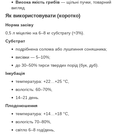
Висока якість грибів
— щільні пучки, товарний
вигляд.
Як використовувати (коротко)
Норма засіву
0,5 л міцелію на 6–8 кг субстрату (≈3%).
Субстрат
подрібнена солома або лушпиння соняшника;
висівки — 5–10%;
до 30–50% тирси твердих порід (бук, дуб).
Інкубація
температура: +22…+25 °C,
вологість: 60–70%,
14–21 день.
Плодоношення
температура: +14…+18 °C,
вологість 70–80%,
світло 6–8 год/день,