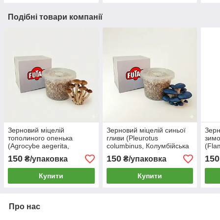
Подібні товари компанії
Зерновий міцелій
Зерновий міцелій синьої
Зерн
тополиного опенька
гливи (Pleurotus
зимо
(Agrocybe aegerita,
columbinus, Колумбійська
(Fla
Агроцибе) 0.5 л
глива, Глива синя
Флам
150
150
150
₴/упаковка
₴/упаковка
панчоха) 0.5 л
Купити
Купити
Про нас