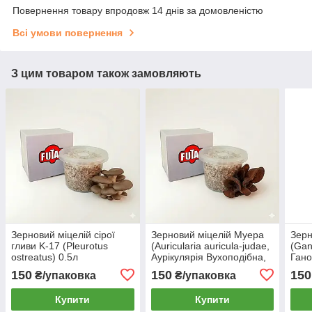
Повернення товару впродовж 14 днів за домовленістю
Всі умови повернення
З цим товаром також замовляють
Зерновий міцелій сірої
Зерновий міцелій Муера
Зерн
гливи K-17 (Pleurotus
(Auricularia auricula-judae,
(Gan
ostreatus) 0.5л
Аурікулярія Вухоподібна,
Гано
Юдине Вухо, Салатний
лако
150
150
150
₴/упаковка
₴/упаковка
гриб, Деревне вухо) 0,5 л
Купити
Купити