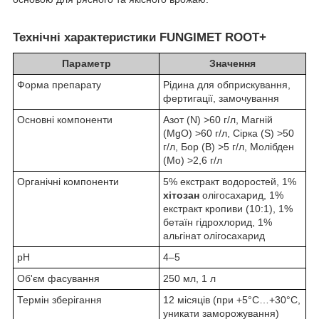
Технічні характеристики FUNGIMET ROOT+
Параметр
Значення
Форма препарату
Рідина для обприскування,
фертигації, замочування
Основні компоненти
Азот (N) >60 г/л, Магній
(MgO) >60 г/л, Сірка (S) >50
г/л, Бор (B) >5 г/л, Молібден
(Mo) >2,6 г/л
Органічні компоненти
5% екстракт водоростей, 1%
хітозан
олігосахарид, 1%
екстракт кропиви (10:1), 1%
бетаїн гідрохлорид, 1%
альгінат олігосахарид
pH
4–5
Об'єм фасування
250 мл, 1 л
Термін зберігання
12 місяців (при +5°C…+30°C,
уникати заморожування)