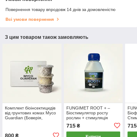
Повернення товару впродовж 14 днів за домовленістю
Всі умови повернення
З цим товаром також замовляють
Комплект біоінсектицидів
FUNGIMET ROOT + –
FUN
від грунтових комах Myco
Біостимулятор росту
Біоф
Guardian (Боверія,
рослин + стимуляція
Стим
Метарізіум, Paecilomyces)
кореневої системи (250
мл)
715
715
₴
– від білокрилки, хруща,
мл)
трипсу
800
₴
Купити