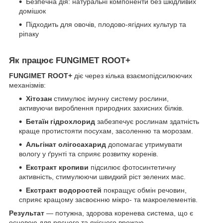
Безпечна дія: натуральні компоненти без шкідливих
домішок
Підходить для овочів, плодово-ягідних культур та
ріпаку
Як працює FUNGIMET ROOT+
FUNGIMET ROOT+
діє через кілька взаємопідсилюючих
механізмів:
Хітозан
стимулює імунну систему рослини,
активуючи вироблення природних захисних білків.
Бетаїн гідрохлорид
забезпечує рослинам здатність
краще протистояти посухам, засоленню та морозам.
Альгінат олігосахарид
допомагає утримувати
вологу у ґрунті та сприяє розвитку коренів.
Екстракт кропиви
підсилює фотосинтетичну
активність, стимулюючи швидкий ріст зелених мас.
Екстракт водоростей
покращує обмін речовин,
сприяє кращому засвоєнню мікро- та макроелементів.
Результат
— потужна, здорова коренева система, що є
основою для рясного та якісного врожаю.