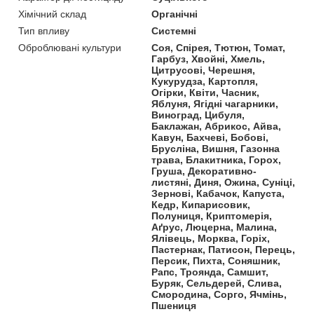
Хімічний склад
Органічні
Тип впливу
Системні
Оброблювані культури
Соя, Спірея, Тютюн, Томат,
Гарбуз, Хвойні, Хмель,
Цитрусові, Черешня,
Кукурудза, Картопля,
Огірки, Квіти, Часник,
Яблуня, Ягідні чагарники,
Виноград, Цибуля,
Баклажан, Абрикос, Айва,
Кавун, Бахчеві, Бобові,
Брусліна, Вишня, Газонна
трава, Блакитника, Горох,
Груша, Декоративно-
листяні, Диня, Ожина, Суніці,
Зернові, Кабачок, Капуста,
Кедр, Кипарисовик,
Полуниця, Криптомерія,
Аґрус, Люцерна, Малина,
Ялівець, Морква, Горіх,
Пастернак, Патисон, Перець,
Персик, Пихта, Соняшник,
Рапс, Троянда, Самшит,
Буряк, Сельдерей, Слива,
Смородина, Сорго, Ячмінь,
Пшениця