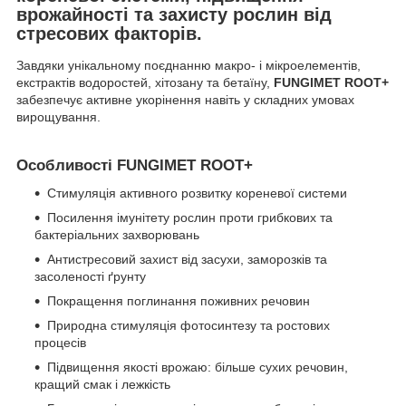
врожайності та захисту рослин від
стресових факторів.
Завдяки унікальному поєднанню макро- і мікроелементів,
екстрактів водоростей, хітозану та бетаїну,
FUNGIMET ROOT+
забезпечує активне укорінення навіть у складних умовах
вирощування.
Особливості FUNGIMET ROOT+
Стимуляція активного розвитку кореневої системи
Посилення імунітету рослин проти грибкових та
бактеріальних захворювань
Антистресовий захист від засухи, заморозків та
засоленості ґрунту
Покращення поглинання поживних речовин
Природна стимуляція фотосинтезу та ростових
процесів
Підвищення якості врожаю: більше сухих речовин,
кращий смак і лежкість