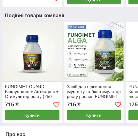
Подібні товари компанії
FUNGIMET GUARD –
Засіб для підвищення
FUN
Біофунгіцид + Антистрес +
імунітету та біостимулятор
Конц
Стимулятор росту (250
росту рослин FUNGIMET
Біос
мл)
ALGA (захист від хвороб),
імун
715
715
175
₴
₴
250 мл
проф
віру
Купити
Купити
лист
Про нас