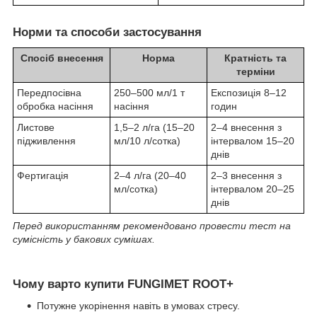
Норми та способи застосування
Спосіб внесення
Норма
Кратність та
терміни
Передпосівна
250–500 мл/1 т
Експозиція 8–12
обробка насіння
насіння
годин
Листове
1,5–2 л/га (15–20
2–4 внесення з
підживлення
мл/10 л/сотка)
інтервалом 15–20
днів
Фертигація
2–4 л/га (20–40
2–3 внесення з
мл/сотка)
інтервалом 20–25
днів
Перед використанням рекомендовано провести тест на
сумісність у бакових сумішах.
Чому варто купити FUNGIMET ROOT+
Потужне укорінення навіть в умовах стресу.