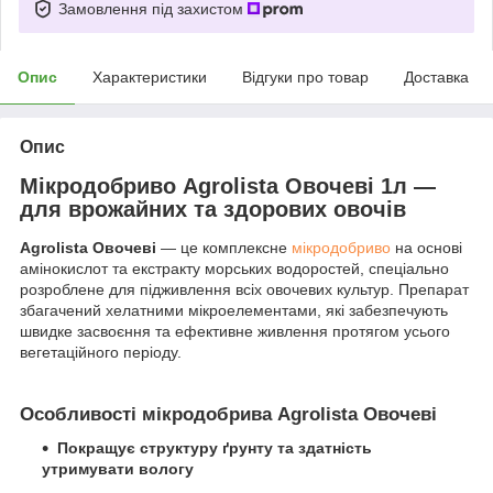
Замовлення під захистом
Опис
Характеристики
Відгуки про товар
Доставка
Опис
Мікродобриво Agrolista Овочеві 1л —
для врожайних та здорових овочів
Agrolista Овочеві
— це комплексне
мікродобриво
на основі
амінокислот та екстракту морських водоростей, спеціально
розроблене для підживлення всіх овочевих культур. Препарат
збагачений хелатними мікроелементами, які забезпечують
швидке засвоєння та ефективне живлення протягом усього
вегетаційного періоду.
Особливості мікродобрива Agrolista Овочеві
Покращує структуру ґрунту та здатність
утримувати вологу