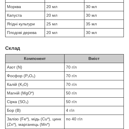
Морква
20 мл
30 мл
Капуста
20 мл
30 мл
Ягідні культури
25 мл
35 мл
Плодові дерева
20 мл
30 мл
Склад
Компонент
Вміст
Азот (N)
70 г/л
Фосфор (P₂O₅)
70 г/л
Калій (K₂O)
70 г/л
Магній (MgO*)
50 г/л
Сірка (SO₃)
50 г/л
Бор (B)
4 г/л
Залізо (Fe*), мідь (Cu*), цинк
по 40 г/л
(Zn*), марганець (Mn*)