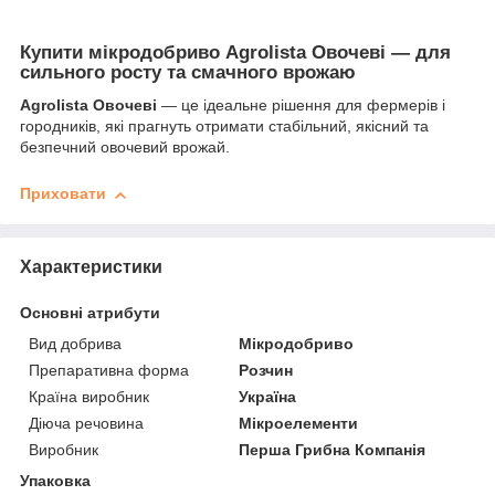
Купити мікродобриво
Agrolista Овочеві
— для
сильного росту та смачного врожаю
Agrolista Овочеві
— це ідеальне рішення для фермерів і
городників, які прагнуть отримати стабільний, якісний та
безпечний овочевий врожай.
Приховати
Характеристики
Основні атрибути
Вид добрива
Мікродобриво
Препаративна форма
Розчин
Країна виробник
Україна
Діюча речовина
Мікроелементи
Виробник
Перша Грибна Компанія
Упаковка