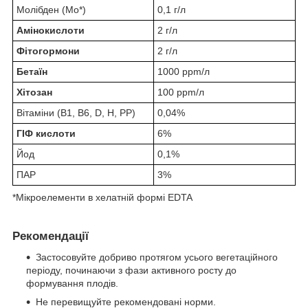
Молібден (Mo*)
0,1 г/л
Амінокислоти
2 г/л
Фітогормони
2 г/л
Бетаїн
1000 ppm/л
Хітозан
100 ppm/л
Вітаміни (B1, B6, D, H, PP)
0,04%
ГІФ кислоти
6%
Йод
0,1%
ПАР
3%
*Мікроелементи в хелатній формі EDTA
Рекомендації
Застосовуйте добриво протягом усього вегетаційного
періоду, починаючи з фази активного росту до
формування плодів.
Не перевищуйте рекомендовані норми.