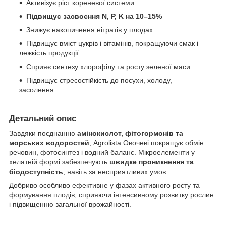
Активізує ріст кореневої системи
Підвищує засвоєння N, P, K на 10–15%
Знижує накопичення нітратів у плодах
Підвищує вміст цукрів і вітамінів, покращуючи смак і
лежкість продукції
Сприяє синтезу хлорофілу та росту зеленої маси
Підвищує стресостійкість до посухи, холоду,
засолення
Детальний опис
Завдяки поєднанню
амінокислот, фітогормонів та
морських водоростей
, Agrolista Овочеві покращує обмін
речовин, фотосинтез і водний баланс. Мікроелементи у
хелатній формі забезпечують
швидке проникнення та
біодоступність
, навіть за несприятливих умов.
Добриво особливо ефективне у фазах активного росту та
формування плодів, сприяючи інтенсивному розвитку рослин
і підвищенню загальної врожайності.