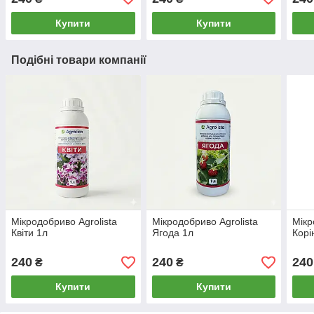
Купити
Купити
Подібні товари компанії
Мікродобриво Agrolista
Мікродобриво Agrolista
Мікр
Квіти 1л
Ягода 1л
Корі
240
240
240
₴
₴
Купити
Купити