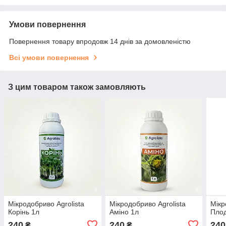
Умови повернення
Повернення товару впродовж 14 днів за домовленістю
Всі умови повернення
З цим товаром також замовляють
Мікродобриво Agrolista
Мікродобриво Agrolista
Мікр
Корінь 1л
Аміно 1л
Плод
240
240
240
₴
₴