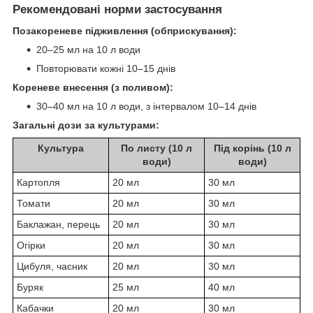
Рекомендовані норми застосування
Позакореневе підживлення (обприскування):
20–25 мл на 10 л води
Повторювати кожні 10–15 днів
Кореневе внесення (з поливом):
30–40 мл на 10 л води, з інтервалом 10–14 днів
Загальні дози за культурами:
Культура
По листу (10 л
Під корінь (10 л
води)
води)
Картопля
20 мл
30 мл
Томати
20 мл
30 мл
Баклажан, перець
20 мл
30 мл
Огірки
20 мл
30 мл
Цибуля, часник
20 мл
30 мл
Буряк
25 мл
40 мл
Кабачки
20 мл
30 мл