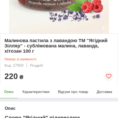
Малинова пастила з лавандою ТМ "Ягідний
Зілляр" - сублімована малина, лаванда,
хітозан 100 г
Немає в наявності
Код: 27959
Роздріб
220
₴
Опис
Характеристики
Відгуки про товар
Доставка
Опис
Слово "Ягідний" підкреслює