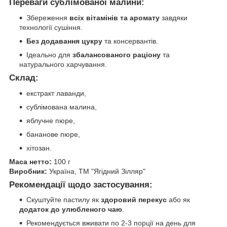
Переваги сублімованої малини:
Збереження
всіх вітамінів та аромату
завдяки
технології сушіння.
Без додавання цукру
та консервантів.
Ідеально для
збалансованого раціону
та
натурального харчування.
Склад:
екстракт лаванди,
сублімована малина,
яблучне пюре,
бананове пюре,
хітозан.
Маса нетто:
100 г
Виробник:
Україна, ТМ "Ягідний Зілляр"
Рекомендації щодо застосування:
Скуштуйте пастилу як
здоровий перекус
або як
додаток до улюбленого чаю
.
Рекомендується вживати по 2-3 порції на день для