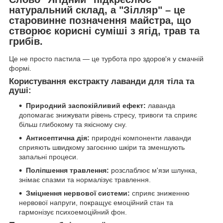
натуральний склад, а "Зілляр" – це
старовинне позначення майстра, що
створює корисні суміші з ягід, трав та
грибів.
Це не просто пастила — це турбота про здоров'я у смачній
формі.
Користування екстракту лаванди для тіла та
душі:
Природний заспокійливий ефект:
лаванда
допомагає знижувати рівень стресу, тривоги та сприяє
більш глибокому та якісному сну.
Антисептична дія:
природні компоненти лаванди
сприяють швидкому загоєнню шкіри та зменшують
запальні процеси.
Поліпшення травлення:
розслаблює м'язи шлунка,
знімає спазми та нормалізує травлення.
Зміцнення нервової системи:
сприяє зниженню
нервової напруги, покращує емоційний стан та
гармонізує психоемоційний фон.