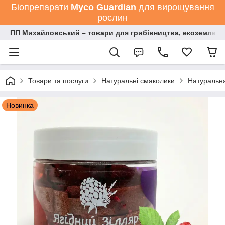
Біопрепарати
Мyco Guardian
для вирощування
рослин
ПП Михайловський – товари для грибівництва, екоземлеро
Товари та послуги
Натуральні смаколики
Натуральн
Новинка