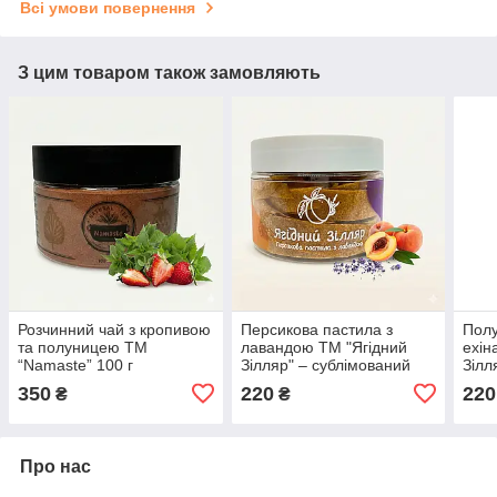
Всі умови повернення
З цим товаром також замовляють
Розчинний чай з кропивою
Персикова пастила з
Полу
та полуницею ТМ
лавандою ТМ "Ягідний
ехін
“Namaste” 100 г
Зілляр" – сублімований
Зілл
персик, лаванда, хітозан
полу
350
220
220
₴
₴
(100 г)
хіто
Про нас