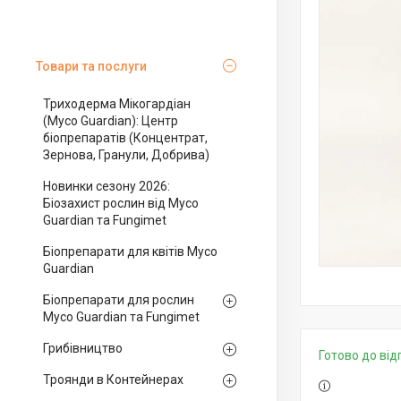
Товари та послуги
Триходерма Мікогардіан
(Myco Guardian): Центр
біопрепаратів (Концентрат,
Зернова, Гранули, Добрива)
Новинки сезону 2026:
Біозахист рослин від Myco
Guardian та Fungimet
Біопрепарати для квітів Myco
Guardian
Біопрепарати для рослин
Myco Guardian та Fungimet
Грибівництво
Готово до ві
Троянди в Контейнерах