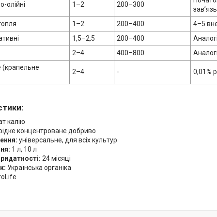
Початок
о-олійні
1–2
200–300
зав’яз
топля
1–2
200–400
4–5 вн
ативні
1,5–2,5
200–400
Аналог
2–4
400–800
Аналог
 (крапельне
2–4
-
0,01% 
стики:
ат калію
рідке концентроване добриво
ення:
універсальне, для всіх культур
ня:
1 л, 10 л
придатності:
24 місяці
к:
Українська органіка
oLife