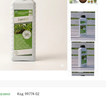
дправки
Код:
99774-02