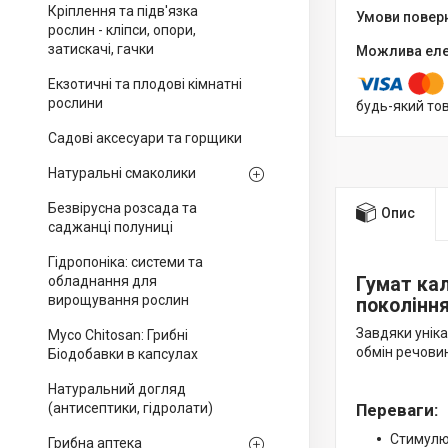
Кріплення та підв'язка
рослин - кліпси, опори,
затискачі, гачки
Екзотичні та плодові кімнатні
рослини
будь-який то
Садові аксесуари та горщики
Натуральні смаколики
Безвірусна розсада та
Опис
саджанці полуниці
Гідропоніка: системи та
обладнання для
Гумат ка
вирощування рослин
покоління
Завдяки уніка
Myco Chitosan: Грибні
обмін речовин
Біодобавки в капсулах
Натуральний догляд
(антисептики, гідролати)
Переваги:
Стимулює
Грибна аптека