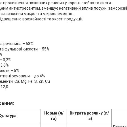
 проникнення поживних речовин у корені, стебла та листя.
ним антистресантом, зменшує негативний вплив посухи, заморозків 
є засвоєння макро- та мікроелементів.
ідвищенню врожайності та якості продукції.
на речовина – 53%
 та фульвові кислоти – 55%
1%
– 0,2%
13,6%
слоти – 5%
активні речовини – до 4%
менти: Ca, Mg, Fe, S, Zn, Cu
–12,0
сення:
Норма (л/
Витрата розчину (л/
Культура
га)
га)