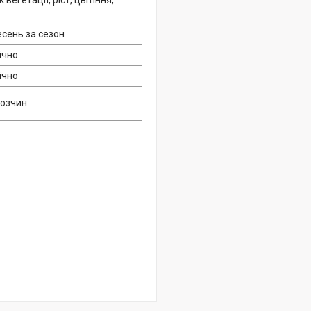
 вегетації, ріст, цвітіння,
ь
есень за сезон
ічно
ічно
розчин