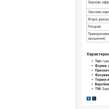
Зернові, ефір
Овочеві, кар
Ягідні, декор
Плодові
Прикореневе
зрошення)
Характери
Тип:
гум
Форма:
Признач
Фасуван
Термін 
Виробни
ТМ:
Sapr