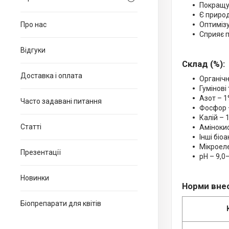
Покращує
Є природ
Про нас
Оптимізу
Сприяє п
Відгуки
Склад (%):
Доставка і оплата
Органіч
Гумінові
Азот – 
Часто задавані питання
Фосфор 
Калій – 
Статті
Аміноки
Інші біо
Мікроеле
Презентації
pH – 9,0
Новинки
Норми вне
Біопрепарати для квітів