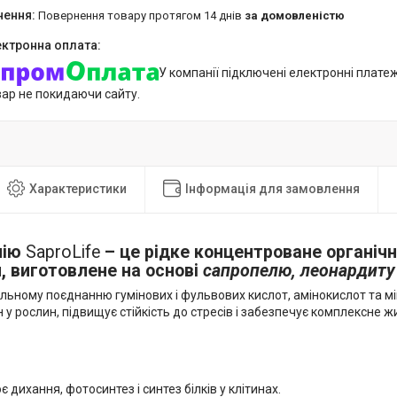
повернення товару протягом 14 днів
за домовленістю
У компанії підключені електронні плате
вар не покидаючи сайту.
Характеристики
Інформація для замовлення
лію
SaproLife
– це рідке концентроване органіч
, виготовлене на основі
сапропелю, леонардиту
льному поєднанню гумінових і фульвових кислот, амінокислот та мі
 у рослин, підвищує стійкість до стресів і забезпечує комплексне 
 дихання, фотосинтез і синтез білків у клітинах.