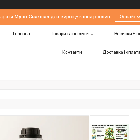
парати
Мyco Guardian
для вирощування рослин
Ознайом
Головна
Товари та послуги
Новинки Біо
Контакти
Доставка i оплат