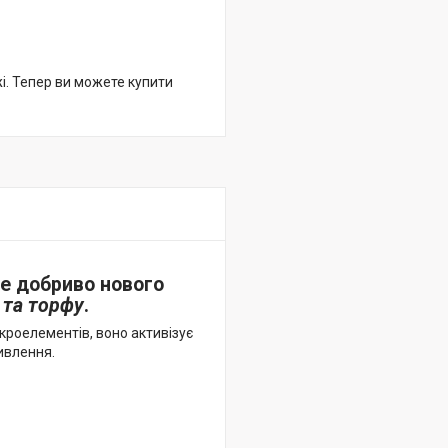
жі. Тепер ви можете купити
не добриво нового
 та торфу
.
кроелементів, воно активізує
живлення.