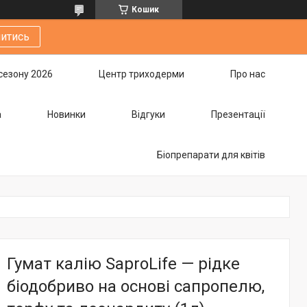
Кошик
итись
сезону 2026
Центр триходерми
Про нас
а
Новинки
Відгуки
Презентації
Біопрепарати для квітів
Гумат калію SaproLife — рідке
біодобриво на основі сапропелю,