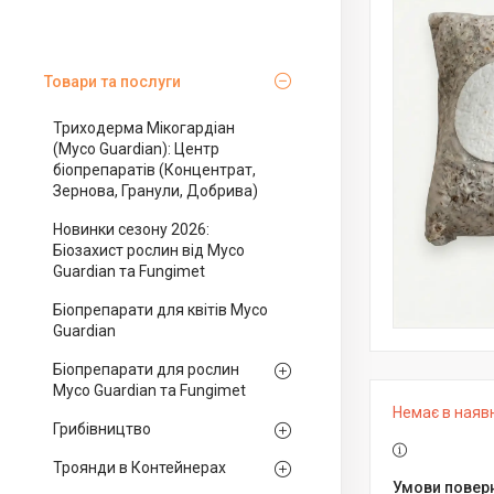
Товари та послуги
Триходерма Мікогардіан
(Myco Guardian): Центр
біопрепаратів (Концентрат,
Зернова, Гранули, Добрива)
Новинки сезону 2026:
Біозахист рослин від Myco
Guardian та Fungimet
Біопрепарати для квітів Myco
Guardian
Біопрепарати для рослин
Myco Guardian та Fungimet
Немає в наяв
Грибівництво
Троянди в Контейнерах