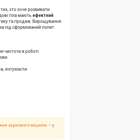
тих, хто хоче розвивати
дові тіла мають
ефектний
істику та продаж. Вирощування
ва під сформований попит.
 чистоти в роботі.
ови.
, ентузіасти.
ання зернового міцелію
— у