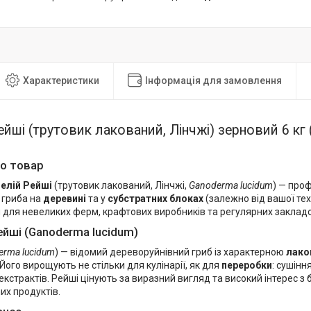
Характеристики
Інформація для замовлення
ейші (трутовик лакований, Лінчжі) зерновий 6 кг 
о товар
елій Рейші
(трутовик лакований, Лінчжі,
Ganoderma lucidum
) — про
 гриба на
деревині
та у
субстратних блоках
(залежно від вашої тех
м для невеликих ферм, крафтових виробників та регулярних закладо
ейші (Ganoderma lucidum)
erma lucidum
) — відомий дереворуйнівний гриб із характерною
лако
 Його вирощують не стільки для кулінарії, як для
переробки
: сушінн
 екстрактів. Рейші цінують за виразний вигляд та високий інтерес з
их продуктів.