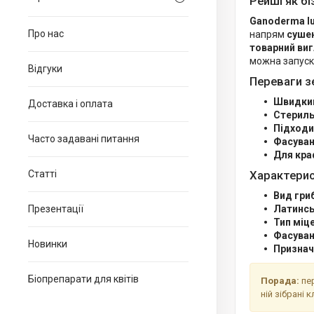
Рейші як бі
Ganoderma l
Про нас
напрям
сушен
товарний ви
можна запус
Відгуки
Переваги з
Швидкий
Доставка і оплата
Стериль
Підходи
Часто задавані питання
Фасуван
Для кра
Характери
Статті
Вид гри
Латинсь
Презентації
Тип міц
Фасуван
Новинки
Признач
Біопрепарати для квітів
Порада:
пер
ній зібрані