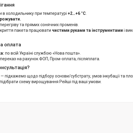
ігання
и в холодильнику при температурі
+2…+6 °C
.
рожувати.
перегріву та прямих сонячних променів.
ідкриття пакета працювати
чистими руками та інструментами
і ви
а оплата
а:
по всій Україні службою «Нова пошта».
переказ на рахунок ФОП, Пром-оплата, післяплата.
онсультація?
 — підкажемо щодо підбору основи/субстрату, умов інкубації та пл
ідібрати схему вирощування Рейші під ваші умови.