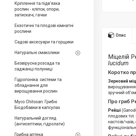
Кріплення та підв'язка
рослин - кліпси, опори,
затискачі, гачки
Екзотичні та плодові кімнатні
рослини
Опис
Садові аксесуари та горщики
Натуральні смаколики
Міцелій Р
lucidum
Безвірусна розсада та
саджанці полуниці
Коротко пр
Гідропоніка: системи та
Зерновий міц
обладнання для
вирощування
вирощування рослин
зручний об’є
Про гриб Р
Myco Chitosan: Грибні
Біодобавки в капсулах
Рейші
(
Ganod
плодових тіл.
Натуральний догляд
настоїв/чаїв,
(антисептики, гідролати)
функціональн
Грибна аптека