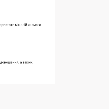
користати міцелій якомога
одоношення, а також