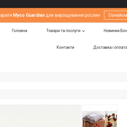
парати
Мyco Guardian
для вирощування рослин
Ознайом
Головна
Товари та послуги
Новинки Біо
Контакти
Доставка i оплат