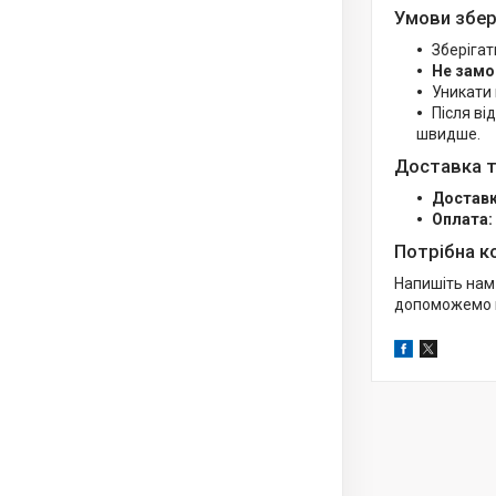
Умови збер
Зберігат
Не замо
Уникати 
Після в
швидше.
Доставка т
Доставк
Оплата:
Потрібна к
Напишіть нам
допоможемо п