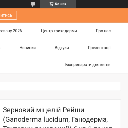
Кошик
итись
сезону 2026
Центр триходерми
Про нас
а
Новинки
Відгуки
Презентації
Біопрепарати для квітів
Зерновий міцелій Рейши
(Ganoderma lucidum, Ганодерма,