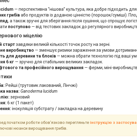
знес
ucidum
— перспективна “нішова” культура, яка добре підходить для 
их грибів
або продуктів із доданою цінністю (порошок/суміші). Пло
гляд
, а також зручні для зберігання після сушіння, що спрощує лог
кати
поступово
— від тестових закладок до регулярного виробницт
ернового міцелію
 старт
завдяки великій кількості точок росту на зерні.
не виробництво
— зменшує ризики зараження за умови дотримання
ть для деревини та блоків
— можна обрати технологію під ваші ум
ня 6 кг
— зручно для стабільних великих закладок.
фтового та професійного вирощування
— ферми, міні-виробництва
стики
ба:
Рейші (трутовик лакований, Лінчжі)
ка назва:
Ganoderma lucidum
елію:
зерновий
ня:
6 кг (1 пакет)
ення:
інокуляція субстрату / закладка на деревину
ед початком роботи обов’язково перегляньте
інструкцію з застосув
 ключові нюанси вирощування грибів.