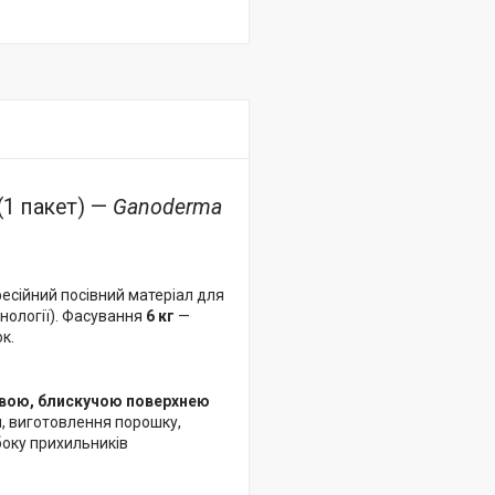
(1 пакет) —
Ganoderma
фесійний посівний матеріал для
нології). Фасування
6 кг
—
к.
вою, блискучою поверхнею
я, виготовлення порошку,
 боку прихильників