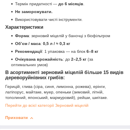
Термін придатності —
до 6 місяців
.
Не заморожувати.
Використовувати чисті інструменти.
Характеристики
Форма
: зерновий міцелій у баночці з біофільтром
Об’єм / маса
:
0,5 л / ≈ 0,3 кг
Рекомендації
: 1 упаковка — на блок
6–8 кг
Очікувана врожайність
: до
2–2,5 кг
(за
оптимальних умов)
В асортименті зерновий міцелій більше 15 видів
дереворуйнівних грибів:
Герицій, глива (сіра, синя, лимонна, рожева), ерінги,
латіпорус, майтаке, муер, опеньки (зимовий, літній,
тополиний, японський, мармуровий), рейши, шиітаке.
Перейти до всієї категорії Зерновий міцелій
Приховати