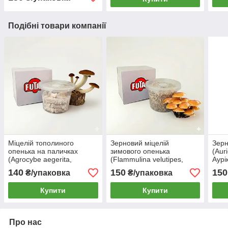
л
Подібні товари компанії
Міцелій тополиного
Зерновий міцелій
Зерн
опенька на паличках
зимового опенька
(Auri
(Agrocybe aegerita,
(Flammulina velutipes,
Аурі
Агроцибе) 60шт
Фламуліна) 0.5 л
Юдин
140
150
150
₴/упаковка
₴/упаковка
гриб
Купити
Купити
Про нас