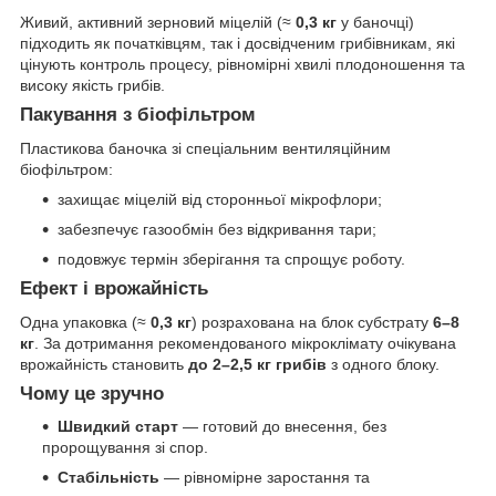
Живий, активний зерновий міцелій (≈
0,3 кг
у баночці)
підходить як початківцям, так і досвідченим грибівникам, які
цінують контроль процесу, рівномірні хвилі плодоношення та
високу якість грибів.
Пакування з біофільтром
Пластикова баночка зі спеціальним вентиляційним
біофільтром:
захищає міцелій від сторонньої мікрофлори;
забезпечує газообмін без відкривання тари;
подовжує термін зберігання та спрощує роботу.
Ефект і врожайність
Одна упаковка (≈
0,3 кг
) розрахована на блок субстрату
6–8
кг
. За дотримання рекомендованого мікроклімату очікувана
врожайність становить
до 2–2,5 кг грибів
з одного блоку.
Чому це зручно
Швидкий старт
— готовий до внесення, без
пророщування зі спор.
Стабільність
— рівномірне заростання та