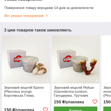
Повернення товару впродовж 14 днів за домовленістю
Всі умови повернення
З цим товаром також замовляють
Зерновий міцелій Ерінги
Зерновий міцелій Рейши
Зерн
(Pleurotus eryngii,
(Ganoderma lucidum,
япон
Королівська Глива,
Ганодерма, Трутовик
(Pho
Степовий Боровик,
лакований) 0.5 л
наме
150
150
₴/упаковка
Королівський Трубач,
Білий Степовий гриб) 0,5
150
₴/упаковка
Купити