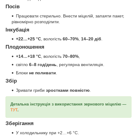
Посів
Працювати стерильно. Внести міцелій, запаяти пакет,
рівномірно розподілити.
Інкубація
+22…+25 °C
, вологість
60–70%
,
14–20 діб
.
Плодоношення
+14…+18 °C
, вологість
70–80%
,
світло
6–8 год/день
, регулярна вентиляція.
Блоки
не поливати
.
Збір
Зривати гриби
зростками повністю
.
Детальна інструкція з використання зернового міцелію —
ТУТ
.
Зберігання
У холодильнику при +2…+6 °C.