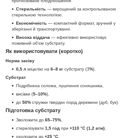
прогнозоване плодоношення.
Стерильність
— вирощений за контрольованою
стерильною технологією.
Економічність
— компактний формат, зручний у
зберіганні й транспортуванні.
Висока віддача
— ефективно використовує
поживний об’єм субстрату.
Як використовувати (коротко)
Норма засіву
0,5 л
міцелію на
6–8 кг
субстрату (3
%
).
Субстрат
Подрібнена солома, лушпиння соняшника,
висівки (
5–10%
),
до
50%
стружки твердих порід деревини (дуб, бук).
Підготовка субстрату
Зволожити до
65–75%
,
стерилізувати
1,5 год
при
+110 °C (1,2 атм)
,
охолодити до
+25 °C
.