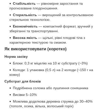
Стабільність
— рівномірне заростання та
прогнозоване плодоношення.
Стерильність
— вирощений за контрольованою
стерильною технологією.
Економічність
— компактний формат, зручний у
зберіганні та транспортуванні.
Висока якість
— щільні, рівні плодові тіла з
характерною текстурою та смаком.
Як використовувати (коротко)
Норма засіву
Блоки: 0,3 кг міцелію на 10 кг субстрату (~3%)
Колоди: 1 упаковка (0,5 л) на 2 колоди (~150 г на
кожну)
Субстрат для блоків
Подрібнена солома або лушпиння соняшника
Висівки 5–10%
Можлива додаткова деревна стружка до 30–40%
(тополя, осика, вільха, волоський горіх)