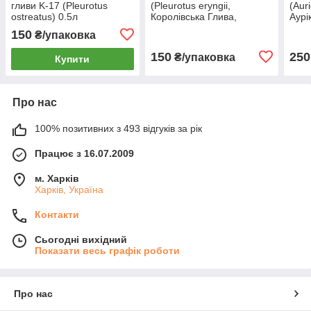
гливи K-17 (Pleurotus
(Pleurotus eryngii,
(Auri
ostreatus) 0.5л
Королівська Глива,
Аурі
Степовий Боровик,
Юдин
150
₴/упаковка
Королівський Трубач,
гриб
Білий Степовий гриб) 0,5
150
250
₴/упаковка
Купити
л
Про нас
100% позитивних з 493 відгуків за рік
Працює з 16.07.2009
м. Харків
Харків, Україна
Контакти
Сьогодні вихідний
Показати весь графік роботи
Про нас