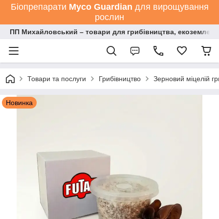
Біопрепарати
Мyco Guardian
для вирощування
рослин
ПП Михайловський – товари для грибівництва, екоземлеро
Товари та послуги
Грибівництво
Зерновий міцелій гр
Новинка