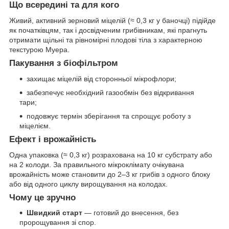
Що всередині та для кого
Живий, активний зерновий міцелій (≈ 0,3 кг у баночці) підійде
як початківцям, так і досвідченим грибівникам, які прагнуть
отримати щільні та рівномірні плодові тіла з характерною
текстурою Муера.
Пакування з біофільтром
захищає міцелій від сторонньої мікрофлори;
забезпечує необхідний газообмін без відкривання
тари;
подовжує термін зберігання та спрощує роботу з
міцелієм.
Ефект і врожайність
Одна упаковка (≈ 0,3 кг) розрахована на 10 кг субстрату або
на 2 колоди. За правильного мікроклімату очікувана
врожайність може становити до 2–3 кг грибів з одного блоку
або від одного циклу вирощування на колодах.
Чому це зручно
Швидкий старт
— готовий до внесення, без
пророщування зі спор.