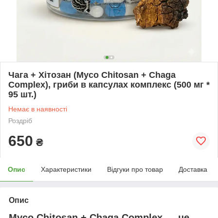
Чага + Хітозан (Myco Chitosan + Chaga
Complex), гриби в капсулах комплекс (500 мг *
95 шт.)
Немає в наявності
Роздріб
650
₴
Опис
Характеристики
Відгуки про товар
Доставка
Опис
Myco Chitosan + Chaga Complex
— це