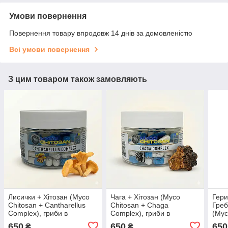
Умови повернення
Повернення товару впродовж 14 днів за домовленістю
Всі умови повернення
З цим товаром також замовляють
Лисички + Хітозан (Myco
Чага + Хітозан (Myco
Гери
Chitosan + Cantharellus
Chitosan + Chaga
Греб
Complex), гриби в
Complex), гриби в
(Myc
капсулах комплекс (500 мг
капсулах комплекс (500 мг
Comp
650
650
650
₴
₴