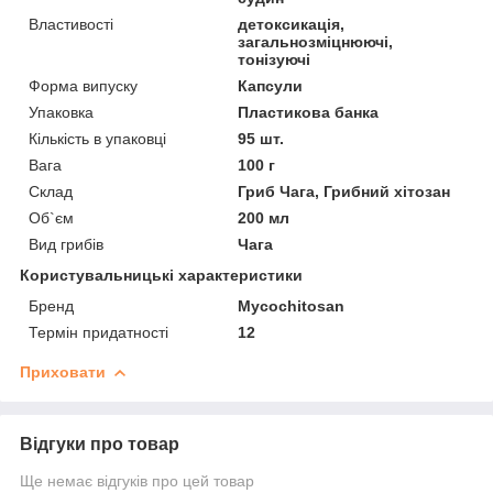
Властивості
детоксикація,
загальнозміцнюючі,
тонізуючі
Форма випуску
Капсули
Упаковка
Пластикова банка
Кількість в упаковці
95 шт.
Вага
100 г
Склад
Гриб Чага, Грибний хітозан
Об`єм
200 мл
Вид грибів
Чага
Користувальницькі характеристики
Бренд
Mycochitosan
Термін придатності
12
Приховати
Відгуки про товар
Ще немає відгуків про цей товар