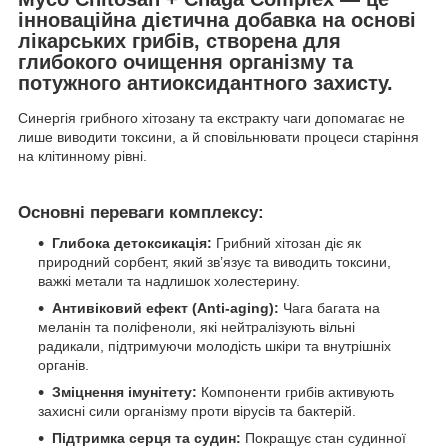
інноваційна дієтична добавка на основі
лікарських грибів, створена для
глибокого очищення організму та
потужного антиоксидантного захисту.
Синергія грибного хітозану та екстракту чаги допомагає не
лише виводити токсини, а й сповільнювати процеси старіння
на клітинному рівні.
Основні переваги комплексу:
Глибока детоксикація:
Грибний хітозан діє як
природний сорбент, який зв’язує та виводить токсини,
важкі метали та надлишок холестерину.
Антивіковий ефект (Anti-aging):
Чага багата на
меланін та поліфеноли, які нейтралізують вільні
радикали, підтримуючи молодість шкіри та внутрішніх
органів.
Зміцнення імунітету:
Компоненти грибів активують
захисні сили організму проти вірусів та бактерій.
Підтримка серця та судин:
Покращує стан судинної