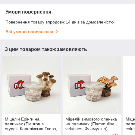
Умови повернення
Повернення товару впродовж 14 днів за домовленістю
Всі умови повернення
З цим товаром також замовляють
Міцелій Ерінги на
Міцелій зимового опенька
Міце
паличках (Pleurotus
на паличках (Flammulina
пали
eryngii, Королівська Глива,
velutipes, Фламуліна)
colu
Білий Степовий Гриб) 60
60шт
глив