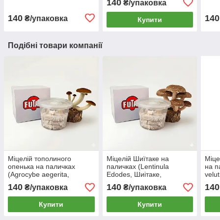
140
₴/упаковка
шт.
Панч
140
140
₴/упаковка
Купити
Подібні товари компанії
Міцелій тополиного
Міцелій Шиїтаке на
Міце
опенька на паличках
паличках (Lentinula
на п
(Agrocybe aegerita,
Edodes, Шиітаке,
velu
Агроцибе) 60шт
Імператорський гриб) 60
60ш
140
140
140
₴/упаковка
₴/упаковка
шт
Купити
Купити