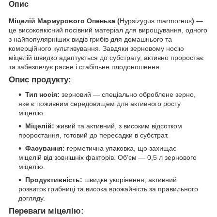
Опис
Міцелій Мармурового Опенька (
Hypsizygus marmoreus
)
—
це високоякісний посівний матеріал для вирощування, одного
з найпопулярніших видів грибів для домашнього та
комерційного культивування. Завдяки зерновому носію
міцелій швидко адаптується до субстрату, активно проростає
та забезпечує рясне і стабільне плодоношення.
Опис продукту:
Тип носія:
зерновий — спеціально оброблене зерно,
яке є поживним середовищем для активного росту
міцелію.
Міцелій:
живий та активний, з високим відсотком
проростання, готовий до пересадки в субстрат.
Фасування:
герметична упаковка, що захищає
міцелій від зовнішніх факторів. Об’єм — 0,5 л зернового
міцелію.
Продуктивність:
швидке укорінення, активний
розвиток грибниці та висока врожайність за правильного
догляду.
Переваги міцелію: