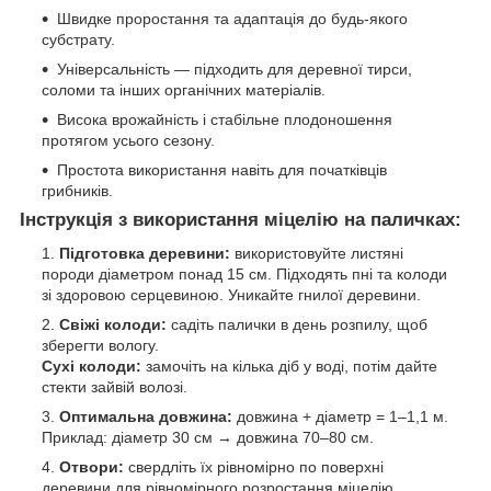
Швидке проростання та адаптація до будь-якого
субстрату.
Універсальність — підходить для деревної тирси,
соломи та інших органічних матеріалів.
Висока врожайність і стабільне плодоношення
протягом усього сезону.
Простота використання навіть для початківців
грибників.
Інструкція з використання міцелію на паличках:
Підготовка деревини:
використовуйте листяні
породи діаметром понад 15 см. Підходять пні та колоди
зі здоровою серцевиною. Уникайте гнилої деревини.
Свіжі колоди:
садіть палички в день розпилу, щоб
зберегти вологу.
Сухі колоди:
замочіть на кілька діб у воді, потім дайте
стекти зайвій волозі.
Оптимальна довжина:
довжина + діаметр = 1–1,1 м.
Приклад: діаметр 30 см → довжина 70–80 см.
Отвори:
свердліть їх рівномірно по поверхні
деревини для рівномірного розростання міцелію.