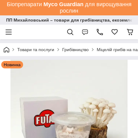
Біопрепарати
Мyco Guardian
для вирощування
рослин
ПП Михайловський – товари для грибівництва, екоземлеро
Товари та послуги
Грибівництво
Міцелій грибів на п
Новинка