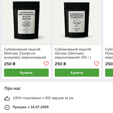
Сублімований міцелій
Сублімований міцелій
Субл
Мейтаке (Грифола
Шіїтаке (Шиїтаке)
Рейш
кучерява) мікронізований
мікронізований 100 г |
мікр
100 г | Grifola frondosa
Lentinula edodes
Gano
250
250
250
₴
₴
Купити
Купити
Про нас
100% позитивних з 492 відгуків за рік
Працює з 16.07.2009