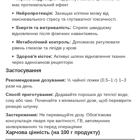
має протизапальний ефект.
Нейропротекція:
Захищає клітини мозку від
окиснювального стресу та глутаматної токсичності.
Енергія та витривалість:
Сприяє швидшому
відновленню після фізичних навантажень.
Метаболічний контроль:
Допомагає регулювати
рівень глюкози та ліпідів у крові.
Здоров'я кісток:
Активує шляхи відновлення тканин
через аденозинові рецептори.
Застосування
Рекомендоване дозування:
½ чайної ложки (0,5–1 г) 1–3
рази на день.
Спосіб приготування:
Додавайте порошок до теплої води,
соку або чаю. Починайте з мінімальної дози, щоб перевірити
реакцію шлунку.
Застереження:
Не перевищуйте дозу. Обов’язкова
консультація лікаря при вагітності, ГВ, автоімунних
захворюваннях та перед операціями.
Харчова цінність (
на 100 г продукту
)