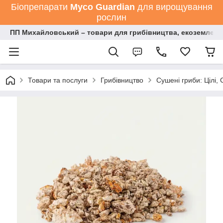
Біопрепарати
Мyco Guardian
для вирощування
рослин
ПП Михайловський – товари для грибівництва, екоземлеро
Товари та послуги
Грибівництво
Сушені гриби: Цілі,