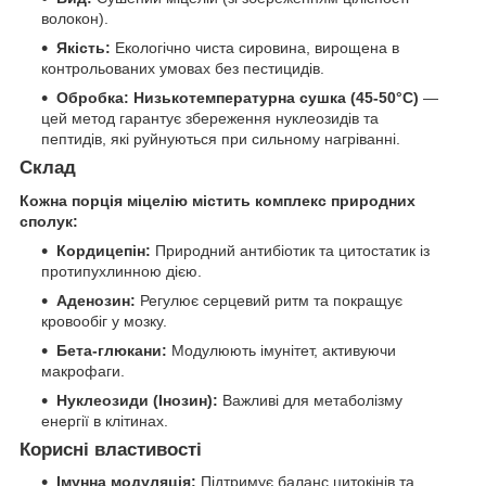
волокон).
Якість:
Екологічно чиста сировина, вирощена в
контрольованих умовах без пестицидів.
Обробка:
Низькотемпературна сушка (45-50°C)
—
цей метод гарантує збереження нуклеозидів та
пептидів, які руйнуються при сильному нагріванні.
Склад
Кожна порція міцелію містить комплекс природних
сполук:
Кордицепін:
Природний антибіотик та цитостатик із
протипухлинною дією.
Аденозин:
Регулює серцевий ритм та покращує
кровообіг у мозку.
Бета-глюкани:
Модулюють імунітет, активуючи
макрофаги.
Нуклеозиди (Інозин):
Важливі для метаболізму
енергії в клітинах.
Корисні властивості
Імунна модуляція:
Підтримує баланс цитокінів та