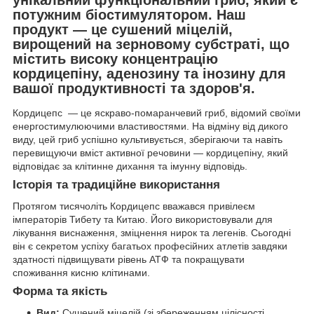
потужним біостимулятором. Наш
продукт — це сушений міцелій,
вирощений на зерновому субстраті, що
містить високу концентрацію
кордицепіну, аденозину та інозину для
вашої продуктивності та здоров'я.
Кордицепс — це яскраво-помаранчевий гриб, відомий своїми
енергостимулюючими властивостями. На відміну від дикого
виду, цей гриб успішно культивується, зберігаючи та навіть
перевищуючи вміст активної речовини — кордицепіну, який
відповідає за клітинне дихання та імунну відповідь.
Історія та традиційне використання
Протягом тисячоліть Кордицепс вважався привілеєм
імператорів Тибету та Китаю. Його використовували для
лікування виснаження, зміцнення нирок та легенів. Сьогодні
він є секретом успіху багатьох професійних атлетів завдяки
здатності підвищувати рівень АТФ та покращувати
споживання кисню клітинами.
Форма та якість
Вид:
Сушений міцелій (зі збереженням цілісності