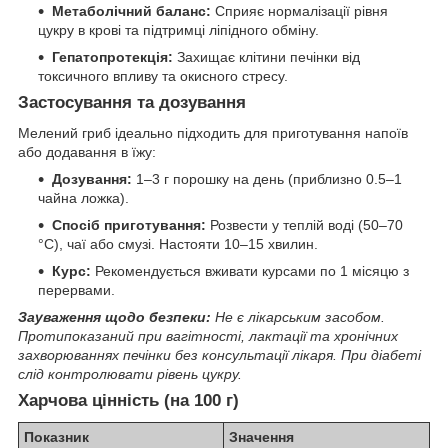
Метаболічний баланс:
Сприяє нормалізації рівня
цукру в крові та підтримці ліпідного обміну.
Гепатопротекція:
Захищає клітини печінки від
токсичного впливу та окисного стресу.
Застосування та дозування
Мелений гриб ідеально підходить для приготування напоїв
або додавання в їжу:
Дозування:
1–3 г порошку на день (приблизно 0.5–1
чайна ложка).
Спосіб приготування:
Розвести у теплій воді (50–70
°C), чаї або смузі. Настояти 10–15 хвилин.
Курс:
Рекомендується вживати курсами по 1 місяцю з
перервами.
Зауваження щодо безпеки:
Не є лікарським засобом.
Протипоказаний при вагітності, лактації та хронічних
захворюваннях печінки без консультації лікаря. При діабеті
слід контролювати рівень цукру.
Харчова цінність (
на 100 г
)
Показник
Значення