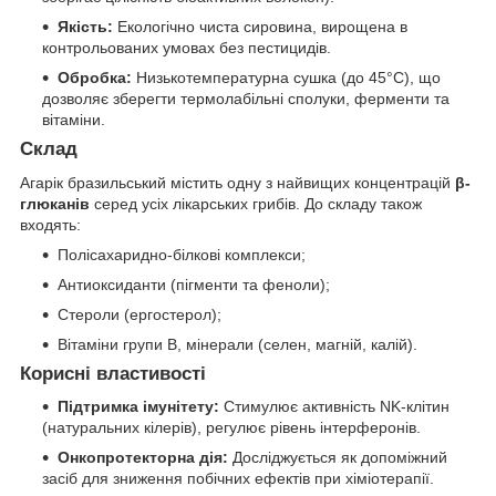
Якість:
Екологічно чиста сировина, вирощена в
контрольованих умовах без пестицидів.
Обробка:
Низькотемпературна сушка (до 45°C), що
дозволяє зберегти термолабільні сполуки, ферменти та
вітаміни.
Склад
Агарік бразильський містить одну з найвищих концентрацій
β-
глюканів
серед усіх лікарських грибів. До складу також
входять:
Полісахаридно-білкові комплекси;
Антиоксиданти (пігменти та феноли);
Стероли (ергостерол);
Вітаміни групи B, мінерали (селен, магній, калій).
Корисні властивості
Підтримка імунітету:
Стимулює активність NK-клітин
(натуральних кілерів), регулює рівень інтерферонів.
Онкопротекторна дія:
Досліджується як допоміжний
засіб для зниження побічних ефектів при хіміотерапії.