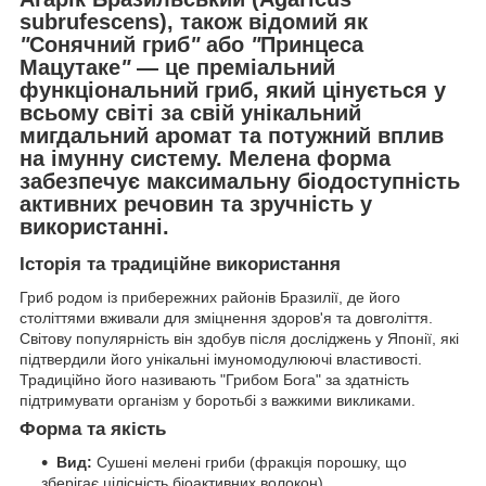
subrufescens
), також відомий як
"
Сонячний гриб
"
або
"
Принцеса
Мацутаке
"
— це преміальний
функціональний гриб, який цінується у
всьому світі за свій унікальний
мигдальний аромат та потужний вплив
на імунну систему. Мелена форма
забезпечує максимальну біодоступність
активних речовин та зручність у
використанні.
Історія та традиційне використання
Гриб родом із прибережних районів Бразилії, де його
століттями вживали для зміцнення здоров'я та довголіття.
Світову популярність він здобув після досліджень у Японії, які
підтвердили його унікальні імуномодулюючі властивості.
Традиційно його називають "Грибом Бога" за здатність
підтримувати організм у боротьбі з важкими викликами.
Форма та якість
Вид:
Сушені мелені гриби (фракція порошку, що
зберігає цілісність біоактивних волокон).