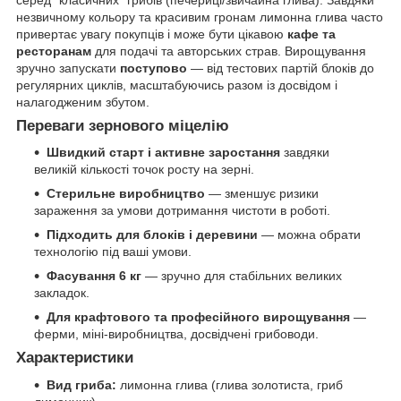
незвичному кольору та красивим гронам лимонна глива часто
привертає увагу покупців і може бути цікавою
кафе та
ресторанам
для подачі та авторських страв. Вирощування
зручно запускати
поступово
— від тестових партій блоків до
регулярних циклів, масштабуючись разом із досвідом і
налагодженим збутом.
Переваги зернового міцелію
Швидкий старт і активне заростання
завдяки
великій кількості точок росту на зерні.
Стерильне виробництво
— зменшує ризики
зараження за умови дотримання чистоти в роботі.
Підходить для блоків і деревини
— можна обрати
технологію під ваші умови.
Фасування 6 кг
— зручно для стабільних великих
закладок.
Для крафтового та професійного вирощування
—
ферми, міні-виробництва, досвідчені грибоводи.
Характеристики
Вид гриба:
лимонна глива (глива золотиста, гриб