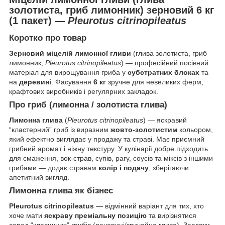
золотиста, гриб лимонник) зерновий 6 кг
(1 пакет) —
Pleurotus citrinopileatus
Коротко про товар
Зерновий міцелій лимонної гливи
(глива золотиста, гриб
лимонник,
Pleurotus citrinopileatus
) — професійний посівний
матеріал для вирощування гриба у
субстратних блоках
та
на
деревині
. Фасування
6 кг
зручне для невеликих ферм,
крафтових виробників і регулярних закладок.
Про гриб (лимонна / золотиста глива)
Лимонна глива
(
Pleurotus citrinopileatus
) — яскравий
“кластерний” гриб із виразним
жовто-золотистим
кольором,
який ефектно виглядає у продажу та страві. Має приємний
грибний аромат і ніжну текстуру. У кулінарії добре підходить
для смаження, вок-страв, супів, рагу, соусів та міксів з іншими
грибами — додає стравам
колір і подачу
, зберігаючи
апетитний вигляд.
Лимонна глива як бізнес
Pleurotus citrinopileatus
— відмінний варіант для тих, хто
хоче мати
яскраву преміальну позицію
та вирізнятися
серед “класичних” грибів (печериці/звичайна глива). Завдяки