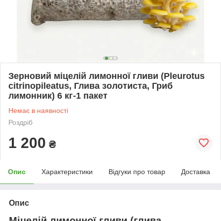
Зерновий міцелій лимонної гливи (Pleurotus
citrinopileatus, Глива золотиста, Гриб
лимонник) 6 кг-1 пакет
Немає в наявності
Роздріб
1 200
₴
Опис
Характеристики
Відгуки про товар
Доставка
Опис
Міцелій лимонної гливи (глива