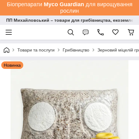
Біопрепарати
Мyco Guardian
для вирощування
рослин
ПП Михайловський – товари для грибівництва, екоземлеро
Товари та послуги
Грибівництво
Зерновий міцелій гр
Новинка