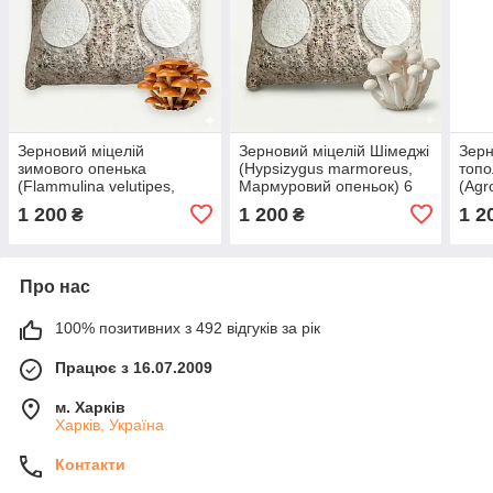
Зерновий міцелій
Зерновий міцелій Шімеджі
Зерн
зимового опенька
(Hypsizygus marmoreus,
топо
(Flammulina velutipes,
Мармуровий опеньок) 6
(Agr
Фламуліна) 6 кг-1 пакет
кг-1 пакет
Агро
1 200
1 200
1 2
₴
₴
паке
Про нас
100% позитивних з 492 відгуків за рік
Працює з 16.07.2009
м. Харків
Харків, Україна
Контакти