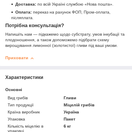
Доставка:
по всій Україні службою «Нова пошта».
Оплата:
переказ на рахунок ФОП, Пром-оплата,
післяплата.
Потрібна консультація?
Напишіть нам — підкажемо щодо субстрату, умов інкубації та
плодоношення, а також допоможемо підібрати схему
вирощування лимонної (золотистої) гливи під ваші умови.
Приховати
Характеристики
Основні
Вид грибів
Гливи
Тип продукції
Міцелій грибів
Країна виробник
Україна
Упаковка
Пакет
Кількість міцелію в
6 кг
упаковці