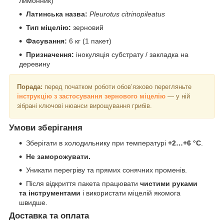
лимонник)
Латинська назва:
Pleurotus citrinopileatus
Тип міцелію:
зерновий
Фасування:
6 кг (1 пакет)
Призначення:
інокуляція субстрату / закладка на
деревину
Порада:
перед початком роботи обов’язково перегляньте
інструкцію з застосування зернового міцелію
— у ній
зібрані ключові нюанси вирощування грибів.
Умови зберігання
Зберігати в холодильнику при температурі
+2…+6 °C
.
Не заморожувати.
Уникати перегріву та прямих сонячних променів.
Після відкриття пакета працювати
чистими руками
та інструментами
і використати міцелій якомога
швидше.
Доставка та оплата