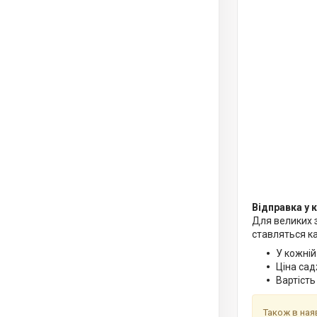
Відправка у к
Для великих 
ставляться ка
У кожній
Ціна сад
Вартість
Також в ная