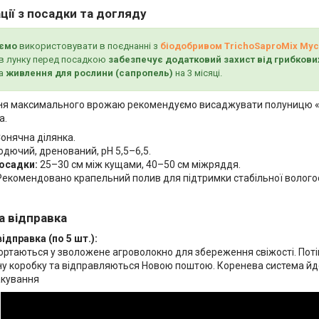
ії з посадки та догляду
ємо
використовувати в поєднанні з
біодобривом TrichoSaproMix Myc
в лунку перед посадкою
забезпечує додатковий захист від грибкови
а
живлення для рослини (сапропель)
на 3 місяці.
я максимального врожаю рекомендуємо висаджувати полуницю «Г
а.
онячна ділянка.
дючий, дренований, pH 5,5–6,5.
осадки:
25–30 см між кущами, 40–50 см міжряддя.
екомендовано крапельний полив для підтримки стабільної вологос
а відправка
ідправка (по 5 шт.):
ортаються у зволожене агроволокно для збереження свіжості. Поті
ну коробку та відправляються Новою поштою. Коренева система йде 
акування