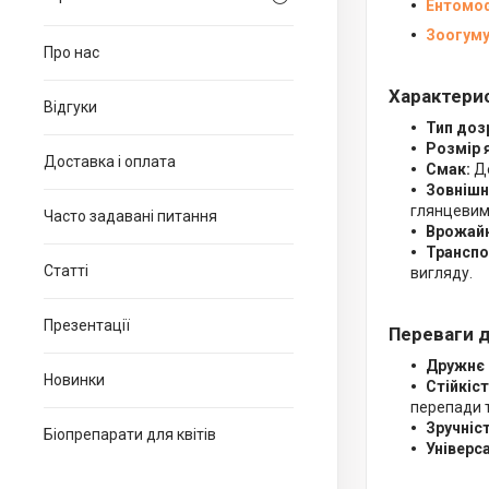
Ентомо
Зоогуму
Про нас
Характерис
Відгуки
Тип доз
Розмір 
Доставка і оплата
Смак:
Де
Зовнішн
глянцевим
Часто задавані питання
Врожайн
Транспо
Статті
вигляду.
Презентації
Переваги д
Дружнє 
Новинки
Стійкіст
перепади 
Зручніст
Біопрепарати для квітів
Універс