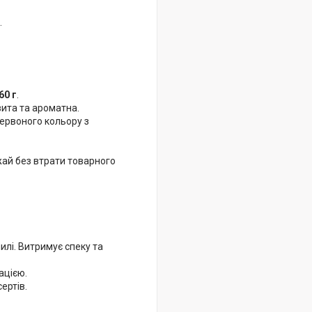
.
60 г
.
ита та ароматна.
ервоного кольору з
жай без втрати товарного
илі. Витримує спеку та
ацією.
ертів.