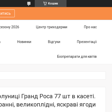
Кошик
итись
сезону 2026
Центр триходерми
Про нас
а
Новинки
Відгуки
Презентації
Біопрепарати для квітів
луниці Гранд Роса 77 шт в касеті.
анні, великоплідні, яскраві ягоди