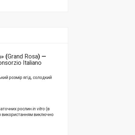
» (
Grand Rosa
) —
nsorzio Italiano
ський розмір ягід, солодкий
 маточних рослин
in vitro
(в
я з використанням виключно