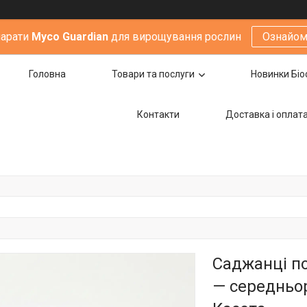
парати
Мyco Guardian
для вирощування рослин
Ознайом
Головна
Товари та послуги
Новинки Біо
Контакти
Доставка i оплат
Саджанці по
— середньор