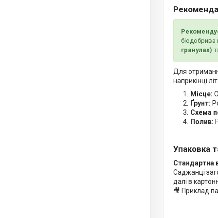
Рекомендац
Рекоменду
біодобрива 
гранулах)
т
Для отриманн
наприкінці літ
Місце:
С
Ґрунт:
Ро
Схема п
Полив:
Р
Упаковка т
Стандартна в
Саджанці заг
далі в картон
🎥 Приклад п