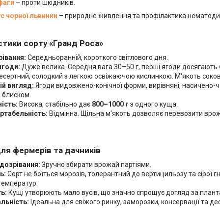
фаги
– проти шкідників.
с чорної львинки
– природне живлення та профілактика нематоди
тики сорту «Гранд Роса»
рівання:
Середньоранній, короткого світлового дня.
ягоди:
Дуже велика. Середня вага 30–50 г, перші ягоди досягають
сертний, солодкий з легкою освіжаючою кислинкою. М'якоть соков
ій вигляд:
Ягоди видовжено-конічної форми, вирівняні, насичено-ч
 блиском.
ість:
Висока, стабільно дає
800–1000 г
з одного куща.
ртабельність:
Відмінна. Щільна м'якоть дозволяє перевозити вро
ля фермерів та дачників
дозрівання:
Зручно збирати врожай партіями.
ь:
Сорт не боїться морозів, толерантний до вертицильозу та сірої гн
температур.
ь:
Кущі утворюють мало вусів, що значно спрощує догляд за плант
альність:
Ідеальна для свіжого ринку, заморозки, консервації та дес