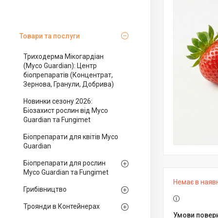
Товари та послуги
Триходерма Мікогардіан
(Myco Guardian): Центр
біопрепаратів (Концентрат,
Зернова, Гранули, Добрива)
Новинки сезону 2026:
Біозахист рослин від Myco
Guardian та Fungimet
Біопрепарати для квітів Myco
Guardian
Біопрепарати для рослин
Myco Guardian та Fungimet
Немає в наяв
Грибівництво
Троянди в Контейнерах