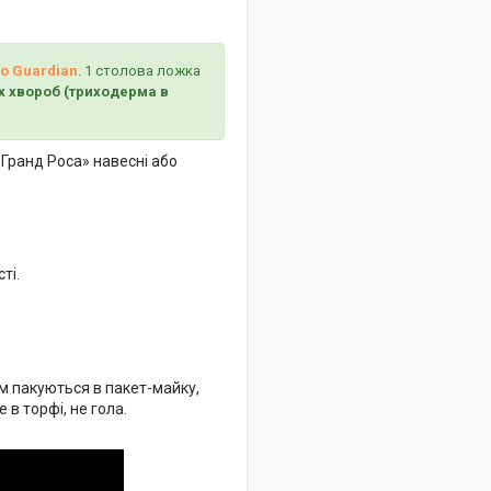
o Guardian
. 1 столова ложка
х хвороб (триходерма в
ранд Роса» навесні або
ті.
м пакуються в пакет-майку,
в торфі, не гола.