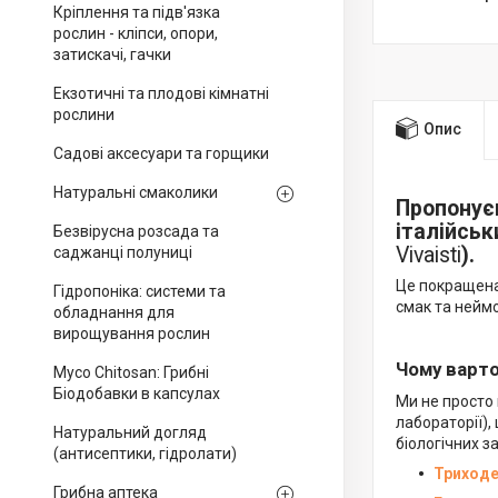
Кріплення та підв'язка
рослин - кліпси, опори,
затискачі, гачки
Екзотичні та плодові кімнатні
рослини
Опис
Садові аксесуари та горщики
Натуральні смаколики
Пропонує
італійськ
Безвірусна розсада та
Vivaisti
)
.
саджанці полуниці
Це покращена,
Гідропоніка: системи та
смак та неймо
обладнання для
вирощування рослин
Чому варто
Myco Chitosan: Грибні
Біодобавки в капсулах
Ми не просто 
лабораторії)
Натуральний догляд
біологічних з
(антисептики, гідролати)
Триход
Грибна аптека