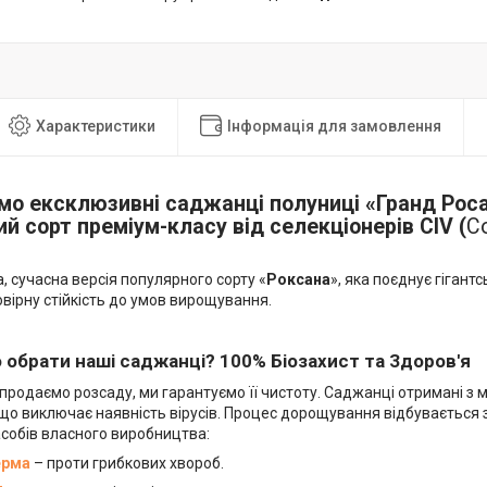
Характеристики
Інформація для замовлення
мо ексклюзивні саджанці полуниці «Гранд Роса
ий сорт преміум-класу від селекціонерів CIV (
Co
 сучасна версія популярного сорту «
Роксана
», яка поєднує гігант
вірну стійкість до умов вирощування.
 обрати наші саджанці? 100% Біозахист та Здоров'я
продаємо розсаду, ми гарантуємо її чистоту. Саджанці отримані з
, що виключає наявність вірусів. Процес дорощування відбуваєтьс
асобів власного виробництва:
ерма
– проти грибкових хвороб.