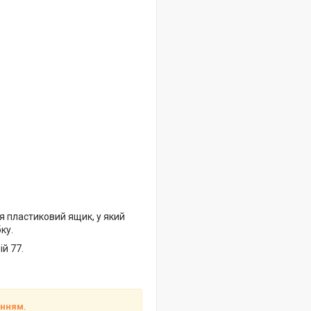
 пластиковий ящик, у який
ку.
ій 77.
анням
.